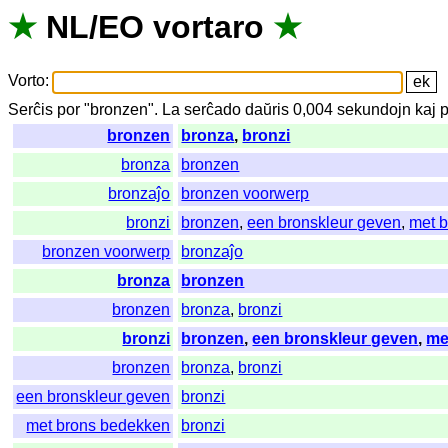
★
NL
/
EO
vortaro
★
Vorto
:
Serĉis
por
"
bronzen".
La
serĉado
daŭris
0,004
sekundojn
kaj
p
bronzen
bronza
,
bronzi
bronza
bronzen
bronzaĵo
bronzen voorwerp
bronzi
bronzen
,
een bronskleur geven
,
met 
bronzen voorwerp
bronzaĵo
bronza
bronzen
bronzen
bronza
,
bronzi
bronzi
bronzen
,
een bronskleur geven
,
me
bronzen
bronza
,
bronzi
een bronskleur geven
bronzi
met brons bedekken
bronzi