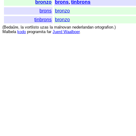
bronzo
brons
,
tinbrons
brons
bronzo
tinbrons
bronzo
(
Bedaŭre
,
la
vortlisto
uzas
la
malnovan
nederlandan
ortografion
.)
Malbela
kodo
programita
far
Juerd Waalboer
.