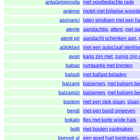
antaŭpripensita
met voorbedachte rade
antemo
motet met bijbelse woord
asonanci
laten eindigen met een ha
atente
aandachtig
,
attent
,
met a
atenti pri
aandacht schenken aan
,
aŭtoklavi
met een autoclaaf sterilis
avari
karig zijn met
,
zuinig zijn
babao
rumtaartje met krenten
balasti
met ballast beladen
balzami
balsemen
,
met balsem bes
balzamizi
balsemen
,
met balsem bes
bastoni
met een stok slaan
,
slaan
bendi
met een band omgeven
bokalo
fles met korte wijde hals
bolti
met bouten vastmaken
bonvoli al
een goed hart toedragen