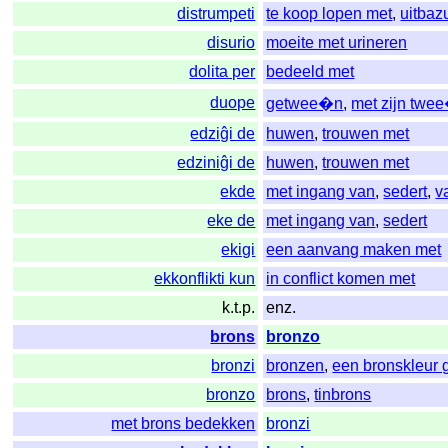
distrumpeti
te koop lopen met
,
uitbaz
disurio
moeite met urineren
dolita per
bedeeld met
duope
getwee�n
,
met zijn twe
edziĝi de
huwen
,
trouwen met
edziniĝi de
huwen
,
trouwen met
ekde
met ingang van
,
sedert
,
v
eke de
met ingang van
,
sedert
ekigi
een aanvang maken met
ekkonflikti kun
in conflict komen met
k.t.p.
enz.
brons
bronzo
bronzi
bronzen
,
een bronskleur 
bronzo
brons
,
tinbrons
met brons bedekken
bronzi