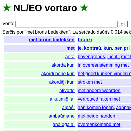
★
NL
/
EO
vortaro
★
Vorto
:
Serĉis
por
"
met brons bedekken".
La
serĉado
daŭris
0,014
se
met brons bedekken
bronzi
met
je
,
kontraŭ
,
kun
,
per
,
pri
aera
bovengronds
,
lucht-
,
met 
akorda kun
in overeenstemming met
akordi bone kun
het goed kunnen vinden 
akordiĝi kun
stroken met
alivorte
met andere woorden
alkutimiĝi al
vertrouwd raken met
alpaŝi
aan komen lopen
,
aanpa
ambaŭmane
met beide handen
analoga al
overeenkomend met