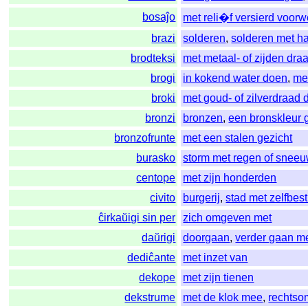
bosaĵo
met reli�f versierd voorw
brazi
solderen
,
solderen met h
brodteksi
met metaal- of zijden dr
brogi
in kokend water doen
,
me
broki
met goud- of zilverdraad
bronzi
bronzen
,
een bronskleur 
bronzofrunte
met een stalen gezicht
burasko
storm met regen of snee
centope
met zijn honderden
civito
burgerij
,
stad met zelfbes
ĉirkaŭigi sin per
zich omgeven met
daŭrigi
doorgaan
,
verder gaan m
dediĉante
met inzet van
dekope
met zijn tienen
dekstrume
met de klok mee
,
rechtso