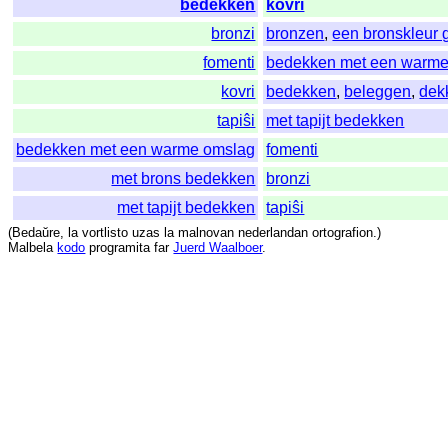
bedekken
kovri
bronzi
bronzen
,
een bronskleur 
fomenti
bedekken met een warme
kovri
bedekken
,
beleggen
,
dek
tapiŝi
met tapijt bedekken
bedekken met een warme omslag
fomenti
met brons bedekken
bronzi
met tapijt bedekken
tapiŝi
(
Bedaŭre
,
la
vortlisto
uzas
la
malnovan
nederlandan
ortografion
.)
Malbela
kodo
programita
far
Juerd Waalboer
.