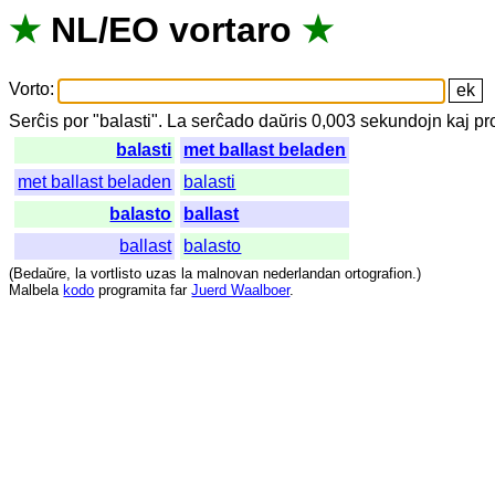
★
NL
/
EO
vortaro
★
Vorto
:
Serĉis
por
"
balasti".
La
serĉado
daŭris
0,003
sekundojn
kaj
pr
balasti
met ballast beladen
met ballast beladen
balasti
balasto
ballast
ballast
balasto
(
Bedaŭre
,
la
vortlisto
uzas
la
malnovan
nederlandan
ortografion
.)
Malbela
kodo
programita
far
Juerd Waalboer
.