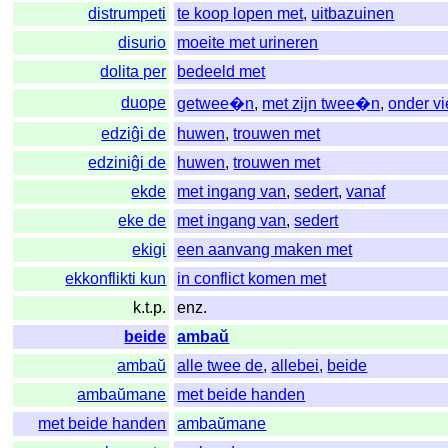
distrumpeti
te koop lopen met
,
uitbazuinen
disurio
moeite met urineren
dolita per
bedeeld met
duope
getwee�n
,
met zijn twee�n
,
onder vi
edziĝi de
huwen
,
trouwen met
edziniĝi de
huwen
,
trouwen met
ekde
met ingang van
,
sedert
,
vanaf
eke de
met ingang van
,
sedert
ekigi
een aanvang maken met
ekkonflikti kun
in conflict komen met
k.t.p.
enz.
beide
ambaŭ
ambaŭ
alle twee de
,
allebei
,
beide
ambaŭmane
met beide handen
met beide handen
ambaŭmane