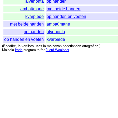
alvenonta
op handen
ambaŭmane
met beide handen
kvarpiede
op handen en voeten
met beide handen
ambaŭmane
op handen
alvenonta
op handen en voeten
kvarpiede
(
Bedaŭre
,
la
vortlisto
uzas
la
malnovan
nederlandan
ortografion
.)
Malbela
kodo
programita
far
Juerd Waalboer
.