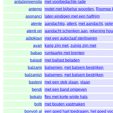
antaŭpripensita
met voorbedachte rade
antemo
motet met bijbelse woorden
,
Roomse k
asonanci
laten eindigen met een halfrijm
atente
aandachtig
,
attent
,
met aandacht
,
ople
atenti pri
aandacht schenken aan
,
rekening ho
aŭtoklavi
met een autoclaaf steriliseren
avari
karig zijn met
,
zuinig zijn met
babao
rumtaartje met krenten
balasti
met ballast beladen
balzami
balsemen
,
met balsem bestrijken
balzamizi
balsemen
,
met balsem bestrijken
bastoni
met een stok slaan
,
slaan
bendi
met een band omgeven
bokalo
fles met korte wijde hals
bolti
met bouten vastmaken
bonvoli al
een goed hart toedragen
,
het goed vo