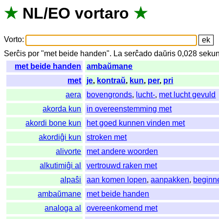
★
NL
/
EO
vortaro
★
Vorto
:
Serĉis
por
"
met beide handen".
La
serĉado
daŭris
0,028
seku
met beide handen
ambaŭmane
met
je
,
kontraŭ
,
kun
,
per
,
pri
aera
bovengronds
,
lucht-
,
met lucht gevuld
akorda kun
in overeenstemming met
akordi bone kun
het goed kunnen vinden met
akordiĝi kun
stroken met
alivorte
met andere woorden
alkutimiĝi al
vertrouwd raken met
alpaŝi
aan komen lopen
,
aanpakken
,
beginn
ambaŭmane
met beide handen
analoga al
overeenkomend met