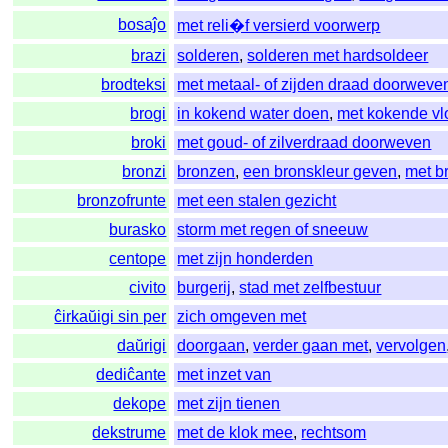
bosaĵo
met reli�f versierd voorwerp
brazi
solderen
,
solderen met hardsoldeer
brodteksi
met metaal- of zijden draad doorweve
brogi
in kokend water doen
,
met kokende vl
broki
met goud- of zilverdraad doorweven
bronzi
bronzen
,
een bronskleur geven
,
met b
bronzofrunte
met een stalen gezicht
burasko
storm met regen of sneeuw
centope
met zijn honderden
civito
burgerij
,
stad met zelfbestuur
ĉirkaŭigi sin per
zich omgeven met
daŭrigi
doorgaan
,
verder gaan met
,
vervolgen
dediĉante
met inzet van
dekope
met zijn tienen
dekstrume
met de klok mee
,
rechtsom