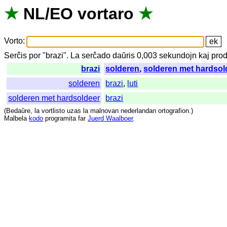
★
NL
/
EO
vortaro
★
Vorto
:
Serĉis
por
"
brazi".
La
serĉado
daŭris
0,003
sekundojn
kaj
prod
brazi
solderen
,
solderen met hardsol
solderen
brazi
,
luti
solderen met hardsoldeer
brazi
(
Bedaŭre
,
la
vortlisto
uzas
la
malnovan
nederlandan
ortografion
.)
Malbela
kodo
programita
far
Juerd Waalboer
.