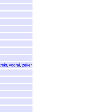
trekt
,
vooral
,
zeker