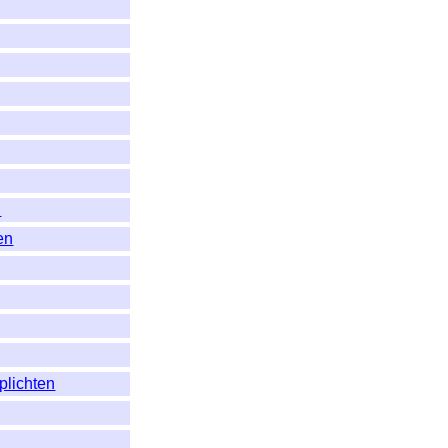
n
en
plichten