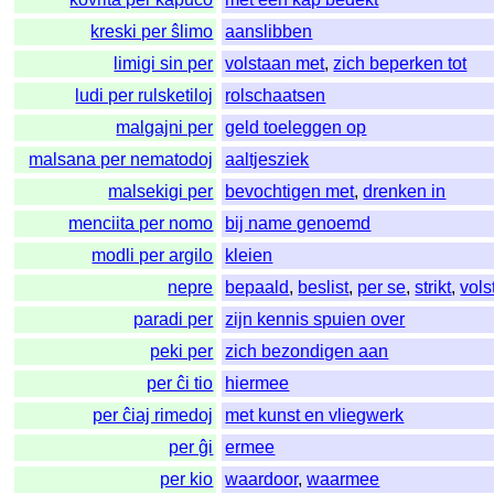
kreski per ŝlimo
aanslibben
limigi sin per
volstaan met
,
zich beperken tot
ludi per rulsketiloj
rolschaatsen
malgajni per
geld toeleggen op
malsana per nematodoj
aaltjesziek
malsekigi per
bevochtigen met
,
drenken in
menciita per nomo
bij name genoemd
modli per argilo
kleien
nepre
bepaald
,
beslist
,
per se
,
strikt
,
vols
paradi per
zijn kennis spuien over
peki per
zich bezondigen aan
per ĉi tio
hiermee
per ĉiaj rimedoj
met kunst en vliegwerk
per ĝi
ermee
per kio
waardoor
,
waarmee