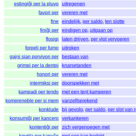
estingiĝi per la pluvo
uitregenen
favori per
vereren met
fine
eindelijk
,
per saldo
,
ten slotte
finiĝi per
eindigen op
,
uitgaan op
flosigi
laten drijven
,
per vlot vervoeren
forpeli per fumo
uitroken
gajni sian porvivon per
bestaan van
grimpi per la dentoj
knarsetanden
honori per
vereren met
intermiksi per
doorspekken met
kampadi per tendo
met een tent kamperen
kompreneble per si mem
vanzelfsprekend
konklude
bij gevolg
,
per saldo
,
per slot van 
konsumiĝi per kancero
verkankeren
kontentiĝi per
zich vergenoegen met
kovrita per kapuĉo
met een kap bedekt