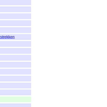
tstrekken