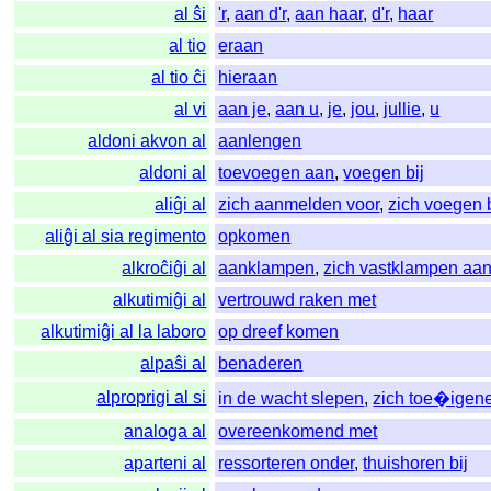
al ŝi
'r
,
aan d'r
,
aan haar
,
d'r
,
haar
al tio
eraan
al tio ĉi
hieraan
al vi
aan je
,
aan u
,
je
,
jou
,
jullie
,
u
aldoni akvon al
aanlengen
aldoni al
toevoegen aan
,
voegen bij
aliĝi al
zich aanmelden voor
,
zich voegen b
aliĝi al sia regimento
opkomen
alkroĉiĝi al
aanklampen
,
zich vastklampen aa
alkutimiĝi al
vertrouwd raken met
alkutimiĝi al la laboro
op dreef komen
alpaŝi al
benaderen
alproprigi al si
in de wacht slepen
,
zich toe�igen
analoga al
overeenkomend met
aparteni al
ressorteren onder
,
thuishoren bij