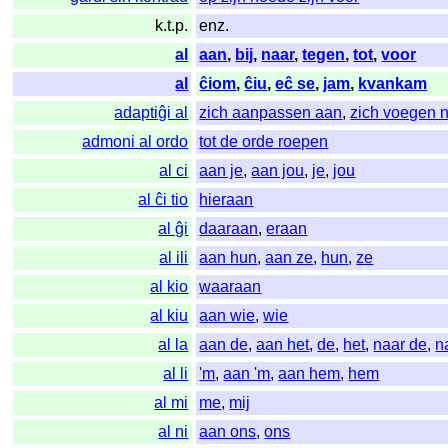
k.t.p.
enz.
al
aan
,
bij
,
naar
,
tegen
,
tot
,
voor
al
ĉiom
,
ĉiu
,
eĉ se
,
jam
,
kvankam
adaptiĝi al
zich aanpassen aan
,
zich voegen 
admoni al ordo
tot de orde roepen
al ci
aan je
,
aan jou
,
je
,
jou
al ĉi tio
hieraan
al ĝi
daaraan
,
eraan
al ili
aan hun
,
aan ze
,
hun
,
ze
al kio
waaraan
al kiu
aan wie
,
wie
al la
aan de
,
aan het
,
de
,
het
,
naar de
,
n
al li
'm
,
aan 'm
,
aan hem
,
hem
al mi
me
,
mij
al ni
aan ons
,
ons