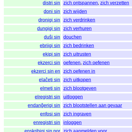
distri sin
zich ontspannen
,
zich verzetten
doni sin
zich wijden
dronigi sin
zich verdrinken
dungigi sin
zich verhuren
duŝi sin
douchen
ebriigi sin
zich bedrinken
ekipi sin
zich uitrusten
ekzerci sin
oefenen
,
zich oefenen
ekzerci sin en
zich oefenen in
elaĉeti sin
zich uitkopen
elmeti sin
zich blootgeven
elregistri sin
uitloggen
endanĝerigi sin
zich blootstellen aan gevaar
enfosi sin
zich ingraven
enregistri sin
inloggen
enskribigi sin por
zich aanmelden voor