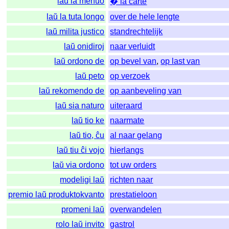
laŭ la menuo
� la carte
laŭ la tuta longo
over de hele lengte
laŭ milita justico
standrechtelijk
laŭ onidiroj
naar verluidt
laŭ ordono de
op bevel van
,
op last van
laŭ peto
op verzoek
laŭ rekomendo de
op aanbeveling van
laŭ sia naturo
uiteraard
laŭ tio ke
naarmate
laŭ tio, ĉu
al naar gelang
laŭ tiu ĉi vojo
hierlangs
laŭ via ordono
tot uw orders
modeligi laŭ
richten naar
premio laŭ produktokvanto
prestatieloon
promeni laŭ
overwandelen
rolo laŭ invito
gastrol