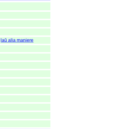
,
laŭ alia maniere