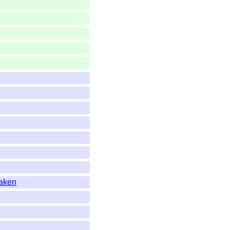
maken