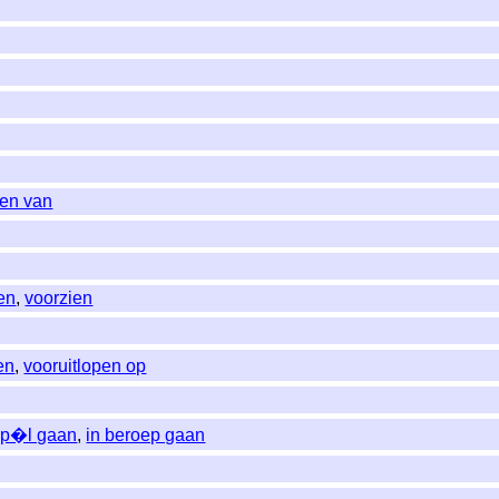
den van
ien
,
voorzien
en
,
vooruitlopen op
pp�l gaan
,
in beroep gaan