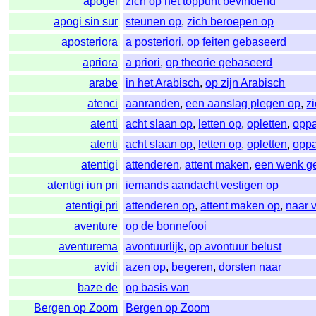
apogei
zich op het toppunt bevindend
apogi sin sur
steunen op
,
zich beroepen op
aposteriora
a posteriori
,
op feiten gebaseerd
apriora
a priori
,
op theorie gebaseerd
arabe
in het Arabisch
,
op zijn Arabisch
atenci
aanranden
,
een aanslag plegen op
,
z
atenti
acht slaan op
,
letten op
,
opletten
,
opp
atenti
acht slaan op
,
letten op
,
opletten
,
opp
atentigi
attenderen
,
attent maken
,
een wenk g
atentigi iun pri
iemands aandacht vestigen op
atentigi pri
attenderen op
,
attent maken op
,
naar 
aventure
op de bonnefooi
aventurema
avontuurlijk
,
op avontuur belust
avidi
azen op
,
begeren
,
dorsten naar
baze de
op basis van
Bergen op Zoom
Bergen op Zoom