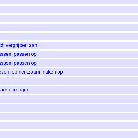
ich vergrijpen aan
assen
,
passen op
assen
,
passen op
even
,
opmerkzaam maken op
voren brengen