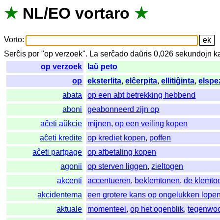
★
NL
/
EO
vortaro
★
Vorto
:
Serĉis
por
"
op verzoek".
La
serĉado
daŭris
0,026
sekundojn
k
op verzoek
laŭ peto
op
eksterlita
,
elĉerpita
,
ellitiĝinta
,
elspe
abata
op een abt betrekking hebbend
aboni
geabonneerd zijn op
aĉeti aŭkcie
mijnen
,
op een veiling kopen
aĉeti kredite
op krediet kopen
,
poffen
aĉeti partpage
op afbetaling kopen
agonii
op sterven liggen
,
zieltogen
akcenti
accentueren
,
beklemtonen
,
de klemto
akcidentema
een grotere kans op ongelukken lope
aktuale
momenteel
,
op het ogenblik
,
tegenwoo