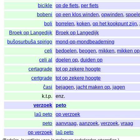
bicikle
op de fiets
,
per fiets
bobeni
op een klos winden
,
opwinden
,
spoel
boli
borrelen
,
koken
,
op het kookpunt zijn
,
Broek op Langedijk
Broek op Langedijk
buŝosurbuŝa spirigo
mond-op-mondbeademing
celi
bedoelen
,
beogen
,
mikken
,
mikken op
celi al
doelen op
,
duiden op
certagrade
tot op zekere hoogte
certgrade
tot op zekere hoogte
ĉasi
bejagen
,
jacht maken op
,
jagen
k.t.p.
enz.
verzoek
peto
laŭ peto
op verzoek
peto
aanvraag
,
aanzoek
,
verzoek
,
vraag
op verzoek
laŭ peto