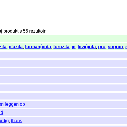
aj
produktis
56
rezultojn
:
zita
,
eluzita
,
formanĝinta
,
foruzita
,
je
,
leviĝinta
,
pro
,
supren
,
on leggen op
nd
rdig
,
thans