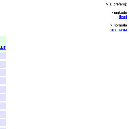
Viaj
preferoj
:
> unikodo
iksoj
> normala
minimuma
sur