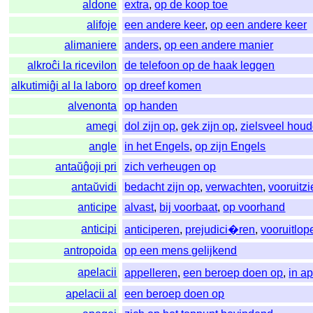
aldone
extra
,
op de koop toe
alifoje
een andere keer
,
op een andere keer
alimaniere
anders
,
op een andere manier
alkroĉi la ricevilon
de telefoon op de haak leggen
alkutimiĝi al la laboro
op dreef komen
alvenonta
op handen
amegi
dol zijn op
,
gek zijn op
,
zielsveel hou
angle
in het Engels
,
op zijn Engels
antaŭĝoji pri
zich verheugen op
antaŭvidi
bedacht zijn op
,
verwachten
,
vooruitz
anticipe
alvast
,
bij voorbaat
,
op voorhand
anticipi
anticiperen
,
prejudici�ren
,
vooruitlop
antropoida
op een mens gelijkend
apelacii
appelleren
,
een beroep doen op
,
in a
apelacii al
een beroep doen op