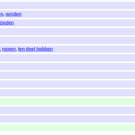
en
,
winden
zieden
,
rooien
,
ten doel hebben