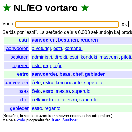
★
NL
/
EO
vortaro
★
Vorto
:
Serĉis
por
"
estri".
La
serĉado
daŭris
0,003
sekundojn
kaj
prod
estri
aanvoeren
,
besturen
,
regeren
aanvoeren
alveturigi
,
estri
,
komandi
besturen
administri
,
direkti
,
estri
,
konduki
,
mastrumi
,
piloti
regeren
estri
,
regi
,
reĝi
estro
aanvoerder
,
baas
,
chef
,
gebieder
aanvoerder
ĉefo
,
estro
,
komandanto
,
superulo
baas
ĉefo
,
estro
,
mastro
,
superulo
chef
ĉefkuiristo
,
ĉefo
,
estro
,
superulo
gebieder
estro
,
reganto
(
Bedaŭre
,
la
vortlisto
uzas
la
malnovan
nederlandan
ortografion
.)
Malbela
kodo
programita
far
Juerd Waalboer
.