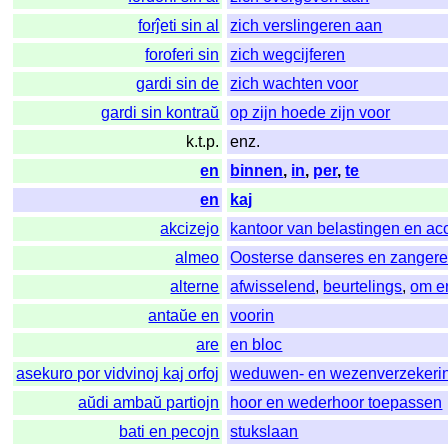
forĵeti sin al
zich verslingeren aan
foroferi sin
zich wegcijferen
gardi sin de
zich wachten voor
gardi sin kontraŭ
op zijn hoede zijn voor
k.t.p.
enz.
en
binnen
,
in
,
per
,
te
en
kaj
akcizejo
kantoor van belastingen en ac
almeo
Oosterse danseres en zanger
alterne
afwisselend
,
beurtelings
,
om e
antaŭe en
voorin
are
en bloc
asekuro por vidvinoj kaj orfoj
weduwen- en wezenverzekeri
aŭdi ambaŭ partiojn
hoor en wederhoor toepassen
bati en pecojn
stukslaan