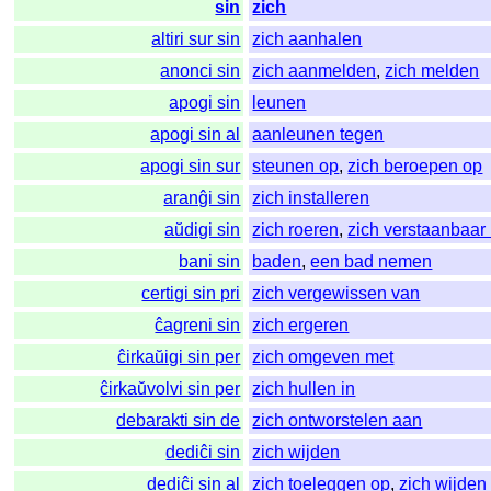
sin
zich
altiri sur sin
zich aanhalen
anonci sin
zich aanmelden
,
zich melden
apogi sin
leunen
apogi sin al
aanleunen tegen
apogi sin sur
steunen op
,
zich beroepen op
aranĝi sin
zich installeren
aŭdigi sin
zich roeren
,
zich verstaanbaa
bani sin
baden
,
een bad nemen
certigi sin pri
zich vergewissen van
ĉagreni sin
zich ergeren
ĉirkaŭigi sin per
zich omgeven met
ĉirkaŭvolvi sin per
zich hullen in
debarakti sin de
zich ontworstelen aan
dediĉi sin
zich wijden
dediĉi sin al
zich toeleggen op
,
zich wijden