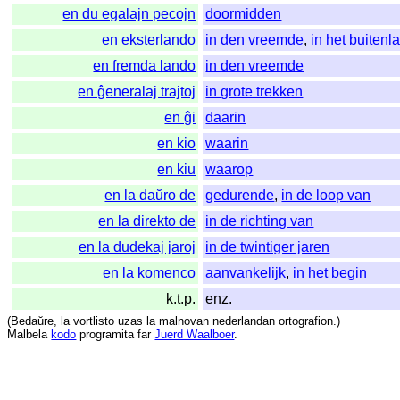
en du egalajn pecojn
doormidden
en eksterlando
in den vreemde
,
in het buitenl
en fremda lando
in den vreemde
en ĝeneralaj trajtoj
in grote trekken
en ĝi
daarin
en kio
waarin
en kiu
waarop
en la daŭro de
gedurende
,
in de loop van
en la direkto de
in de richting van
en la dudekaj jaroj
in de twintiger jaren
en la komenco
aanvankelijk
,
in het begin
k.t.p.
enz.
(
Bedaŭre
,
la
vortlisto
uzas
la
malnovan
nederlandan
ortografion
.)
Malbela
kodo
programita
far
Juerd Waalboer
.