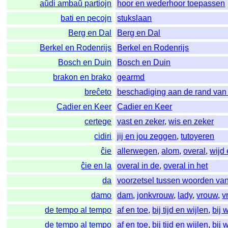
aŭdi ambaŭ partiojn
hoor en wederhoor toepassen
bati en pecojn
stukslaan
Berg en Dal
Berg en Dal
Berkel en Rodenrijs
Berkel en Rodenrijs
Bosch en Duin
Bosch en Duin
brakon en brako
gearmd
breĉeto
beschadiging aan de rand van
Cadier en Keer
Cadier en Keer
certege
vast en zeker
,
wis en zeker
cidiri
jij en jou zeggen
,
tutoyeren
ĉie
allerwegen
,
alom
,
overal
,
wijd 
ĉie en la
overal in de
,
overal in het
da
voorzetsel tussen woorden va
damo
dam
,
jonkvrouw
,
lady
,
vrouw
,
v
de tempo al tempo
af en toe
,
bij tijd en wijlen
,
bij 
de tempo al tempo
af en toe
,
bij tijd en wijlen
,
bij 