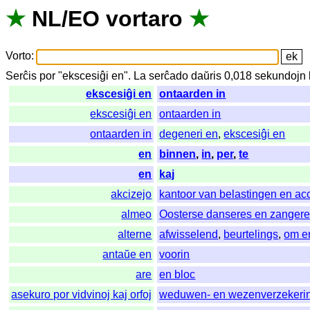
★
NL
/
EO
vortaro
★
Vorto
:
Serĉis
por
"
ekscesiĝi en".
La
serĉado
daŭris
0,018
sekundojn
ekscesiĝi en
ontaarden in
ekscesiĝi en
ontaarden in
ontaarden in
degeneri en
,
ekscesiĝi en
en
binnen
,
in
,
per
,
te
en
kaj
akcizejo
kantoor van belastingen en ac
almeo
Oosterse danseres en zanger
alterne
afwisselend
,
beurtelings
,
om e
antaŭe en
voorin
are
en bloc
asekuro por vidvinoj kaj orfoj
weduwen- en wezenverzekeri