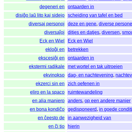
degeneri en
ontaarden in
disiĝo laŭ lito kaj sidejo
scheiding van tafel en bed
diversaj personoj
deze en gene
,
diverse person
diversaĵoj
ditjes en datjes
,
diversen
,
smo
Eck en Wiel
Eck en Wiel
ekloĝi en
betrekken
ekscesiĝi en
ontaarden in
ekstermi radikale
met wortel en tak uitroeien
ekvinokso
dag- en nachtevening
,
nachte
ekzerci sin en
zich oefenen in
eliro en la spaco
ruimtewandeling
en alia maniero
anders
,
op een andere manier
en bona kondiĉo
gedisponeerd
,
in goede condit
en ĉeesto de
in aanwezigheid van
en ĉi tio
hierin