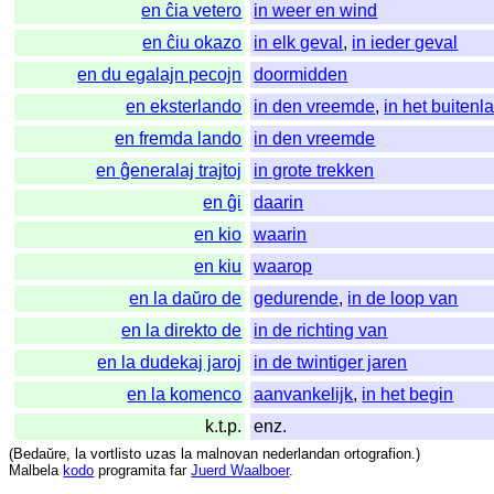
en ĉia vetero
in weer en wind
en ĉiu okazo
in elk geval
,
in ieder geval
en du egalajn pecojn
doormidden
en eksterlando
in den vreemde
,
in het buitenl
en fremda lando
in den vreemde
en ĝeneralaj trajtoj
in grote trekken
en ĝi
daarin
en kio
waarin
en kiu
waarop
en la daŭro de
gedurende
,
in de loop van
en la direkto de
in de richting van
en la dudekaj jaroj
in de twintiger jaren
en la komenco
aanvankelijk
,
in het begin
k.t.p.
enz.
(
Bedaŭre
,
la
vortlisto
uzas
la
malnovan
nederlandan
ortografion
.)
Malbela
kodo
programita
far
Juerd Waalboer
.