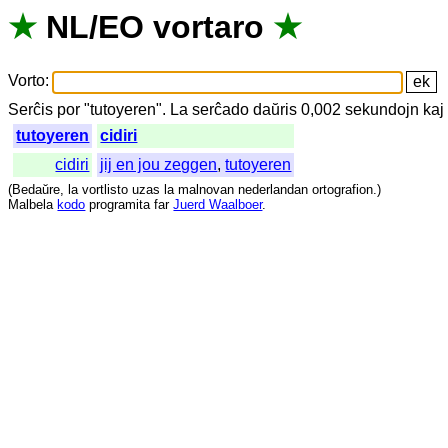
★
NL
/
EO
vortaro
★
Vorto
:
Serĉis
por
"
tutoyeren".
La
serĉado
daŭris
0,002
sekundojn
kaj
tutoyeren
cidiri
cidiri
jij en jou zeggen
,
tutoyeren
(
Bedaŭre
,
la
vortlisto
uzas
la
malnovan
nederlandan
ortografion
.)
Malbela
kodo
programita
far
Juerd Waalboer
.