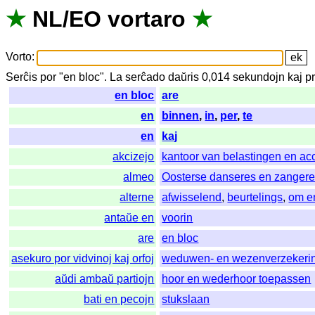
★
NL
/
EO
vortaro
★
Vorto
:
Serĉis
por
"
en bloc".
La
serĉado
daŭris
0,014
sekundojn
kaj
p
en bloc
are
en
binnen
,
in
,
per
,
te
en
kaj
akcizejo
kantoor van belastingen en ac
almeo
Oosterse danseres en zanger
alterne
afwisselend
,
beurtelings
,
om e
antaŭe en
voorin
are
en bloc
asekuro por vidvinoj kaj orfoj
weduwen- en wezenverzekeri
aŭdi ambaŭ partiojn
hoor en wederhoor toepassen
bati en pecojn
stukslaan