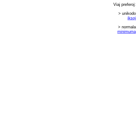
Viaj
preferoj
:
> unikodo
iksoj
> normala
minimuma