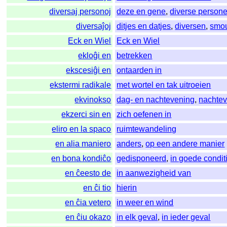
diversaj personoj
deze en gene
,
diverse person
diversaĵoj
ditjes en datjes
,
diversen
,
smo
Eck en Wiel
Eck en Wiel
ekloĝi en
betrekken
ekscesiĝi en
ontaarden in
ekstermi radikale
met wortel en tak uitroeien
ekvinokso
dag- en nachtevening
,
nachte
ekzerci sin en
zich oefenen in
eliro en la spaco
ruimtewandeling
en alia maniero
anders
,
op een andere manier
en bona kondiĉo
gedisponeerd
,
in goede condit
en ĉeesto de
in aanwezigheid van
en ĉi tio
hierin
en ĉia vetero
in weer en wind
en ĉiu okazo
in elk geval
,
in ieder geval