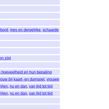
 bord
,
mes en dergelijke
,
schaarde
en zijd
n hoeveelheid en hun bepaling
rouw bij kaart- en damspel
,
vrouwe
wijlen
,
nu en dan
,
van tijd tot tijd
wijlen
,
nu en dan
,
van tijd tot tijd