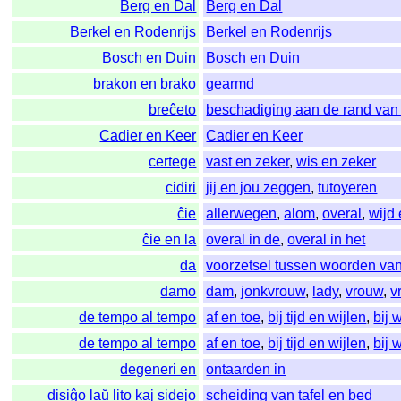
Berg en Dal
Berg en Dal
Berkel en Rodenrijs
Berkel en Rodenrijs
Bosch en Duin
Bosch en Duin
brakon en brako
gearmd
breĉeto
beschadiging aan de rand van
Cadier en Keer
Cadier en Keer
certege
vast en zeker
,
wis en zeker
cidiri
jij en jou zeggen
,
tutoyeren
ĉie
allerwegen
,
alom
,
overal
,
wijd 
ĉie en la
overal in de
,
overal in het
da
voorzetsel tussen woorden va
damo
dam
,
jonkvrouw
,
lady
,
vrouw
,
v
de tempo al tempo
af en toe
,
bij tijd en wijlen
,
bij 
de tempo al tempo
af en toe
,
bij tijd en wijlen
,
bij 
degeneri en
ontaarden in
disiĝo laŭ lito kaj sidejo
scheiding van tafel en bed