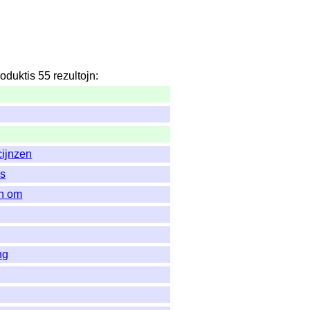
roduktis
55
rezultojn
:
cijnzen
es
n om
ng