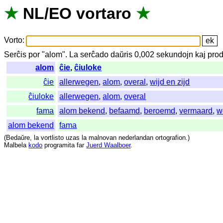
★
NL
/
EO
vortaro
★
Vorto
:
Serĉis
por
"
alom".
La
serĉado
daŭris
0,002
sekundojn
kaj
prod
alom
ĉie
,
ĉiuloke
ĉie
allerwegen
,
alom
,
overal
,
wijd en zijd
ĉiuloke
allerwegen
,
alom
,
overal
fama
alom bekend
,
befaamd
,
beroemd
,
vermaard
,
w
alom bekend
fama
(
Bedaŭre
,
la
vortlisto
uzas
la
malnovan
nederlandan
ortografion
.)
Malbela
kodo
programita
far
Juerd Waalboer
.