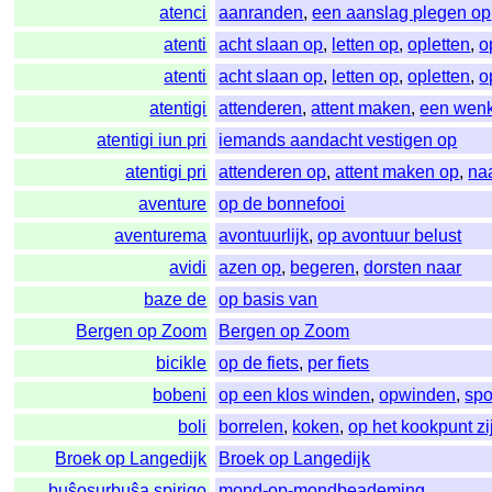
atenci
aanranden
,
een aanslag plegen op
atenti
acht slaan op
,
letten op
,
opletten
,
o
atenti
acht slaan op
,
letten op
,
opletten
,
o
atentigi
attenderen
,
attent maken
,
een wen
atentigi iun pri
iemands aandacht vestigen op
atentigi pri
attenderen op
,
attent maken op
,
na
aventure
op de bonnefooi
aventurema
avontuurlijk
,
op avontuur belust
avidi
azen op
,
begeren
,
dorsten naar
baze de
op basis van
Bergen op Zoom
Bergen op Zoom
bicikle
op de fiets
,
per fiets
bobeni
op een klos winden
,
opwinden
,
spo
boli
borrelen
,
koken
,
op het kookpunt zi
Broek op Langedijk
Broek op Langedijk
buŝosurbuŝa spirigo
mond-op-mondbeademing