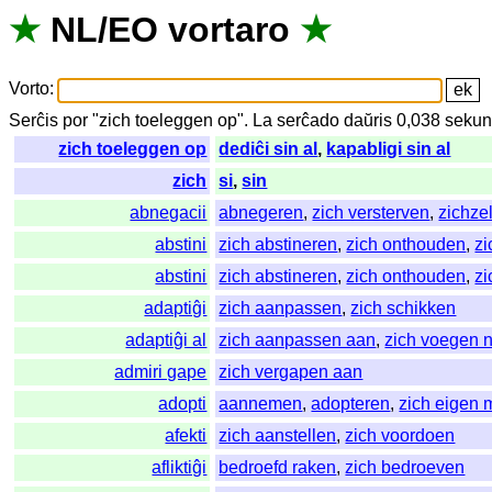
★
NL
/
EO
vortaro
★
Vorto
:
Serĉis
por
"
zich toeleggen op".
La
serĉado
daŭris
0,038
sekun
zich toeleggen op
dediĉi sin al
,
kapabligi sin al
zich
si
,
sin
abnegacii
abnegeren
,
zich versterven
,
zichze
abstini
zich abstineren
,
zich onthouden
,
zi
abstini
zich abstineren
,
zich onthouden
,
zi
adaptiĝi
zich aanpassen
,
zich schikken
adaptiĝi al
zich aanpassen aan
,
zich voegen 
admiri gape
zich vergapen aan
adopti
aannemen
,
adopteren
,
zich eigen
afekti
zich aanstellen
,
zich voordoen
afliktiĝi
bedroefd raken
,
zich bedroeven