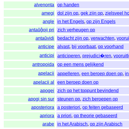
alvenonta
op handen
amegi
dol zijn op
,
gek zijn op
,
zielsveel 
angle
in het Engels
,
op zijn Engels
antaŭĝoji pri
zich verheugen op
antaŭvidi
bedacht zijn op
,
verwachten
,
voorui
anticipe
alvast
,
bij voorbaat
,
op voorhand
anticipi
anticiperen
,
prejudici�ren
,
vooruit
antropoida
op een mens gelijkend
apelacii
appelleren
,
een beroep doen op
,
i
apelacii al
een beroep doen op
apogei
zich op het toppunt bevindend
apogi sin sur
steunen op
,
zich beroepen op
aposteriora
a posteriori
,
op feiten gebaseerd
apriora
a priori
,
op theorie gebaseerd
arabe
in het Arabisch
,
op zijn Arabisch