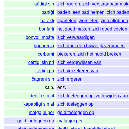
aŭdigi sin
zich roeren
,
zich verstaanbaar ma
baniĝi
baden
,
een bad nemen
,
zich bade
barakti
spartelen
,
worstelen
,
zich aftobben
bonfarti
het goed maken
,
zich goed voelen
bonvoli moŝte
zich verwaardigen
boparenci
zich door een huwelijk verbinden
cerbumi
piekeren
,
zich het hoofd breken
certigi sin pri
zich vergewissen van
certiĝi pri
zich verzekeren van
ĉagreni sin
zich ergeren
k.t.p.
enz.
dediĉi sin al
zich toeleggen op
,
zich wijden aan
kapabligi sin al
zich toeleggen op
malgajni per
geld toeleggen op
geld toeleggen op
malgajni per