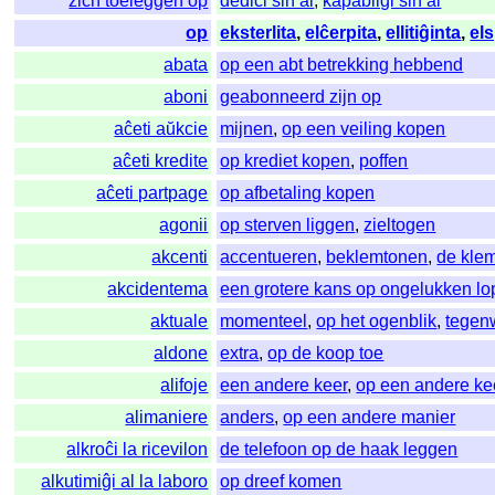
zich toeleggen op
dediĉi sin al
,
kapabligi sin al
op
eksterlita
,
elĉerpita
,
ellitiĝinta
,
els
abata
op een abt betrekking hebbend
aboni
geabonneerd zijn op
aĉeti aŭkcie
mijnen
,
op een veiling kopen
aĉeti kredite
op krediet kopen
,
poffen
aĉeti partpage
op afbetaling kopen
agonii
op sterven liggen
,
zieltogen
akcenti
accentueren
,
beklemtonen
,
de kle
akcidentema
een grotere kans op ongelukken l
aktuale
momenteel
,
op het ogenblik
,
tegen
aldone
extra
,
op de koop toe
alifoje
een andere keer
,
op een andere ke
alimaniere
anders
,
op een andere manier
alkroĉi la ricevilon
de telefoon op de haak leggen
alkutimiĝi al la laboro
op dreef komen