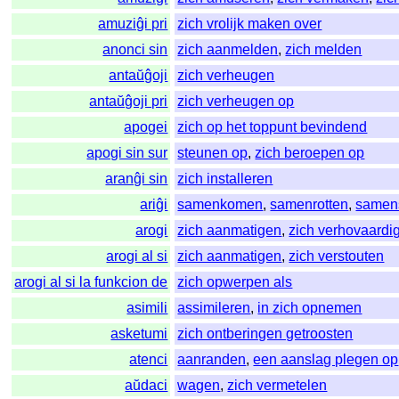
amuziĝi pri
zich vrolijk maken over
anonci sin
zich aanmelden
,
zich melden
antaŭĝoji
zich verheugen
antaŭĝoji pri
zich verheugen op
apogei
zich op het toppunt bevindend
apogi sin sur
steunen op
,
zich beroepen op
aranĝi sin
zich installeren
ariĝi
samenkomen
,
samenrotten
,
samen
arogi
zich aanmatigen
,
zich verhovaardi
arogi al si
zich aanmatigen
,
zich verstouten
arogi al si la funkcion de
zich opwerpen als
asimili
assimileren
,
in zich opnemen
asketumi
zich ontberingen getroosten
atenci
aanranden
,
een aanslag plegen op
aŭdaci
wagen
,
zich vermetelen