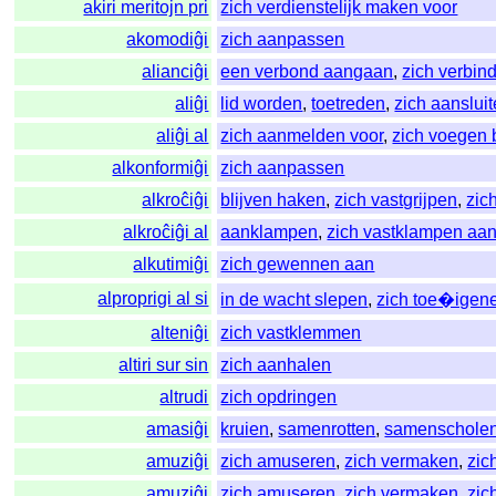
akiri meritojn pri
zich verdienstelijk maken voor
akomodiĝi
zich aanpassen
alianciĝi
een verbond aangaan
,
zich verbin
aliĝi
lid worden
,
toetreden
,
zich aanslui
aliĝi al
zich aanmelden voor
,
zich voegen b
alkonformiĝi
zich aanpassen
alkroĉiĝi
blijven haken
,
zich vastgrijpen
,
zic
alkroĉiĝi al
aanklampen
,
zich vastklampen aa
alkutimiĝi
zich gewennen aan
alproprigi al si
in de wacht slepen
,
zich toe�igen
alteniĝi
zich vastklemmen
altiri sur sin
zich aanhalen
altrudi
zich opdringen
amasiĝi
kruien
,
samenrotten
,
samenschole
amuziĝi
zich amuseren
,
zich vermaken
,
zic
amuziĝi
zich amuseren
,
zich vermaken
,
zic