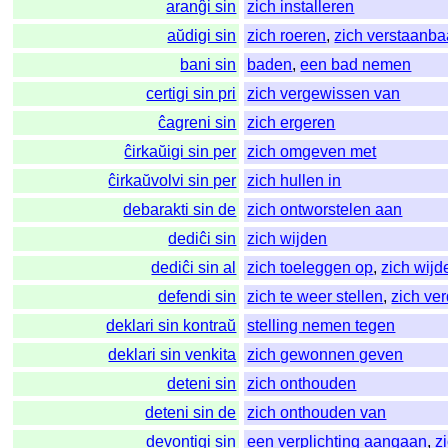
aranĝi sin
zich installeren
aŭdigi sin
zich roeren
,
zich verstaanb
bani sin
baden
,
een bad nemen
certigi sin pri
zich vergewissen van
ĉagreni sin
zich ergeren
ĉirkaŭigi sin per
zich omgeven met
ĉirkaŭvolvi sin per
zich hullen in
debarakti sin de
zich ontworstelen aan
dediĉi sin
zich wijden
dediĉi sin al
zich toeleggen op
,
zich wij
defendi sin
zich te weer stellen
,
zich ve
deklari sin kontraŭ
stelling nemen tegen
deklari sin venkita
zich gewonnen geven
deteni sin
zich onthouden
deteni sin de
zich onthouden van
devontigi sin
een verplichting aangaan
,
z