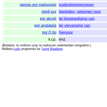
pensio por maljunuloj
ouderdomspensioen
pledi por
bepleiten
,
opkomen voor
por akceli
ter bespoediging van
por anstataŭi
ter vervanging van
por ĉi tio
hiervoor
k.t.p.
enz.
(
Bedaŭre
,
la
vortlisto
uzas
la
malnovan
nederlandan
ortografion
.)
Malbela
kodo
programita
far
Juerd Waalboer
.