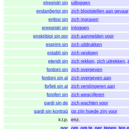
elregistri sin
uitloggen
endanĝerigi sin
zich blootstellen aan gevaar
enfosi sin
zich ingraven
enregistri sin
inloggen
enskribigi sin por
zich aanmelden voor
esprimi sin
zich uitdrukken
establi sin
zich vestigen
etendi sin
zich rekken
,
zich uitrekken
,
fordoni sin
zich overgeven
fordoni sin al
zich overgeven aan
forĵeti sin al
zich verslingeren aan
foroferi sin
zich wegcijferen
gardi sin de
zich wachten voor
gardi sin kontraŭ
op zijn hoede zijn voor
k.t.p.
enz.
por
om
,
om te
,
per
,
tegen
,
ten 