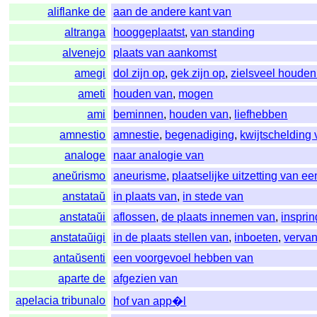
aliflanke de
aan de andere kant van
altranga
hooggeplaatst
,
van standing
alvenejo
plaats van aankomst
amegi
dol zijn op
,
gek zijn op
,
zielsveel houden
ameti
houden van
,
mogen
ami
beminnen
,
houden van
,
liefhebben
amnestio
amnestie
,
begenadiging
,
kwijtschelding 
analoge
naar analogie van
aneŭrismo
aneurisme
,
plaatselijke uitzetting van e
anstataŭ
in plaats van
,
in stede van
anstataŭi
aflossen
,
de plaats innemen van
,
inspri
anstataŭigi
in de plaats stellen van
,
inboeten
,
verva
antaŭsenti
een voorgevoel hebben van
aparte de
afgezien van
apelacia tribunalo
hof van app�l