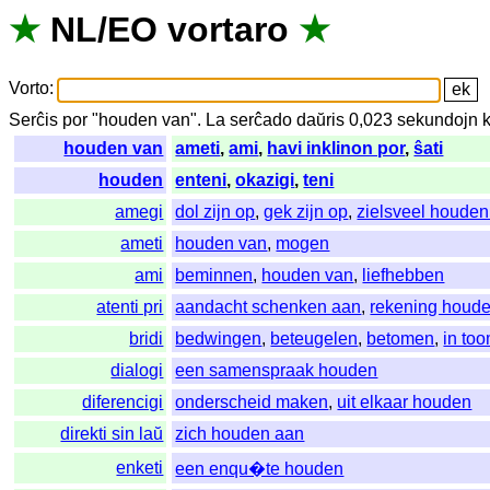
★
NL
/
EO
vortaro
★
Vorto
:
Serĉis
por
"
houden van".
La
serĉado
daŭris
0,023
sekundojn
houden van
ameti
,
ami
,
havi inklinon por
,
ŝati
houden
enteni
,
okazigi
,
teni
amegi
dol zijn op
,
gek zijn op
,
zielsveel houden
ameti
houden van
,
mogen
ami
beminnen
,
houden van
,
liefhebben
atenti pri
aandacht schenken aan
,
rekening houd
bridi
bedwingen
,
beteugelen
,
betomen
,
in to
dialogi
een samenspraak houden
diferencigi
onderscheid maken
,
uit elkaar houden
direkti sin laŭ
zich houden aan
enketi
een enqu�te houden