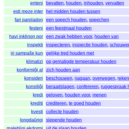
enteni
bevatten
,
houden
,
inhouden
,
vervatten
esti meze inter
het midden houden tussen
fari paroladon
een speech houden
,
speechen
festeni
een feestmaal houden
havi inklinon por
een zwak hebben voor
,
houden van
inspekti
inspecteren
,
inspectie houden
,
schouwe
iri sampaŝe kun
gelijke tred houden met
klimatizi
op gematigde temperatuur houden
konformiĝi al
zich houden aan
konsideri
beschouwen
,
nagaan
,
overwegen
,
reken
konsiliĝi
beraadslagen
,
confereren
,
ruggespraak
kredi
geloven
,
houden voor
,
menen
krediti
crediteren
,
te goed houden
kvesti
collecte houden
longdaŭrigi
slepende houden
malebligi ekdormi
uit de slaap houden