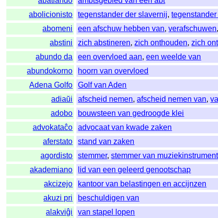
abatlando
ambtsgebied van een abt
abolicionisto
tegenstander der slavernij
,
tegenstander 
abomeni
een afschuw hebben van
,
verafschuwen
abstini
zich abstineren
,
zich onthouden
,
zich on
abundo da
een overvloed aan
,
een weelde van
abundokorno
hoorn van overvloed
Adena Golfo
Golf van Aden
adiaŭi
afscheid nemen
,
afscheid nemen van
,
v
adobo
bouwsteen van gedroogde klei
advokataĉo
advocaat van kwade zaken
aferstato
stand van zaken
agordisto
stemmer
,
stemmer van muziekinstrumen
akademiano
lid van een geleerd genootschap
akcizejo
kantoor van belastingen en accijnzen
akuzi pri
beschuldigen van
alakviĝi
van stapel lopen