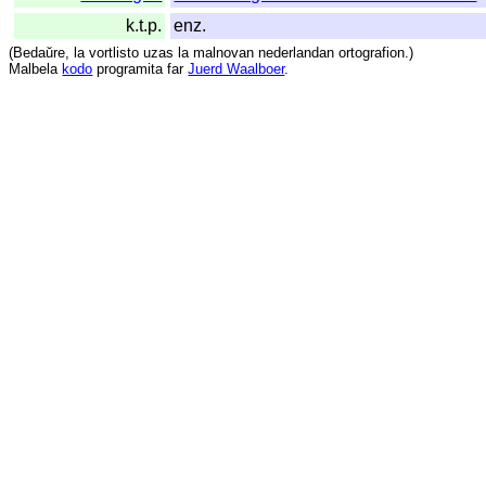
k.t.p.
enz.
(
Bedaŭre
,
la
vortlisto
uzas
la
malnovan
nederlandan
ortografion
.)
Malbela
kodo
programita
far
Juerd Waalboer
.