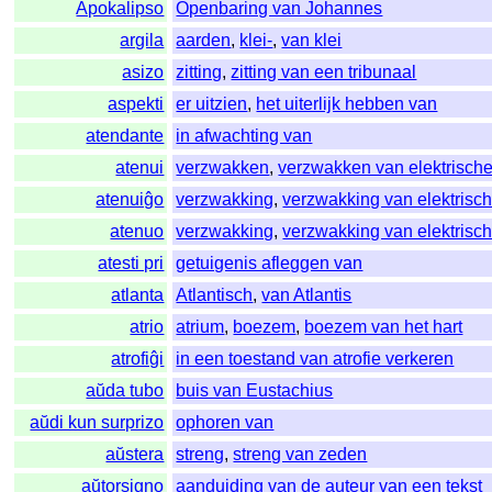
Apokalipso
Openbaring van Johannes
argila
aarden
,
klei-
,
van klei
asizo
zitting
,
zitting van een tribunaal
aspekti
er uitzien
,
het uiterlijk hebben van
atendante
in afwachting van
atenui
verzwakken
,
verzwakken van elektrisch
atenuiĝo
verzwakking
,
verzwakking van elektrisc
atenuo
verzwakking
,
verzwakking van elektrisc
atesti pri
getuigenis afleggen van
atlanta
Atlantisch
,
van Atlantis
atrio
atrium
,
boezem
,
boezem van het hart
atrofiĝi
in een toestand van atrofie verkeren
aŭda tubo
buis van Eustachius
aŭdi kun surprizo
ophoren van
aŭstera
streng
,
streng van zeden
aŭtorsigno
aanduiding van de auteur van een tekst