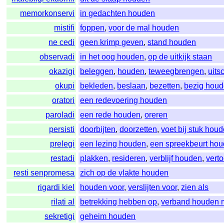
memorkonservi
in gedachten houden
mistifi
foppen
,
voor de mal houden
ne cedi
geen krimp geven
,
stand houden
observadi
in het oog houden
,
op de uitkijk staan
okazigi
beleggen
,
houden
,
teweegbrengen
,
uits
okupi
bekleden
,
beslaan
,
bezetten
,
bezig hou
oratori
een redevoering houden
paroladi
een rede houden
,
oreren
persisti
doorbijten
,
doorzetten
,
voet bij stuk hou
prelegi
een lezing houden
,
een spreekbeurt ho
restadi
plakken
,
resideren
,
verblijf houden
,
vert
resti senpromesa
zich op de vlakte houden
rigardi kiel
houden voor
,
verslijten voor
,
zien als
rilati al
betrekking hebben op
,
verband houden 
sekretigi
geheim houden