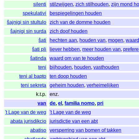
silenti
stilzwijgen
,
zich stilhouden
,
zijn mond h
spekulativi
bespiegelingen houden
ŝajnigi sin stultulo
zich van de domme houden
ŝajnigi sin surda
zich doof houden
ŝati
hechten aan
,
houden van
,
mogen
,
waard
ŝati pli
liever hebben
,
meer houden van
,
prefer
ŝatinda
waard om van te houden
teni
bijhouden
,
houden
,
vasthouden
teni al bapto
ten doop houden
teni sekreta
geheim houden
,
verheimelijken
k.t.p.
enz.
van
de
,
el
,
familia nomo
,
pri
't Lage van de weg
't Lage van de weg
abata jurisdikcio
jurisdictie van een abt
abatiso
versperring van bomen of takken