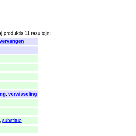
aj
produktis
11
rezultojn
:
vervangen
ing
,
verwisseling
,
substituo