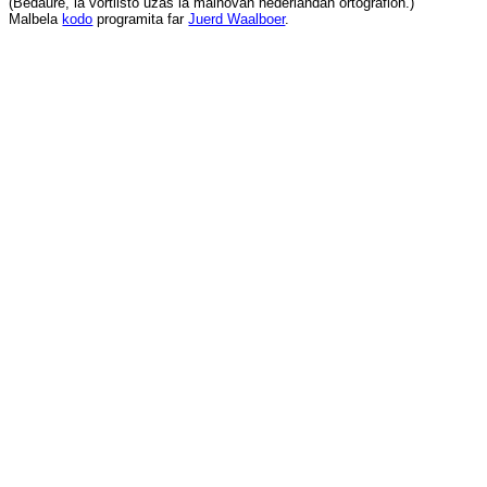
(
Bedaŭre
,
la
vortlisto
uzas
la
malnovan
nederlandan
ortografion
.)
Malbela
kodo
programita
far
Juerd Waalboer
.