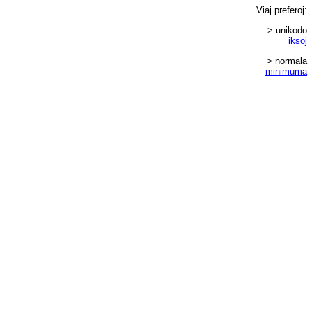
Viaj
preferoj
:
> unikodo
iksoj
> normala
minimuma