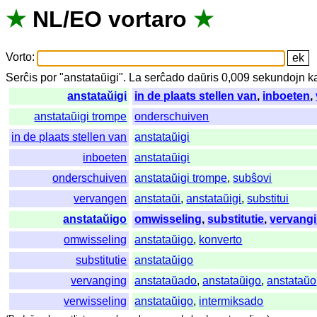
★
NL
/
EO
vortaro
★
Vorto
:
Serĉis
por
"
anstataŭigi".
La
serĉado
daŭris
0,009
sekundojn
k
anstataŭigi
in de plaats stellen van
,
inboeten
,
anstataŭigi trompe
onderschuiven
in de plaats stellen van
anstataŭigi
inboeten
anstataŭigi
onderschuiven
anstataŭigi trompe
,
subŝovi
vervangen
anstataŭi
,
anstataŭigi
,
substitui
anstataŭigo
omwisseling
,
substitutie
,
vervang
omwisseling
anstataŭigo
,
konverto
substitutie
anstataŭigo
vervanging
anstataŭado
,
anstataŭigo
,
anstataŭo
verwisseling
anstataŭigo
,
intermiksado