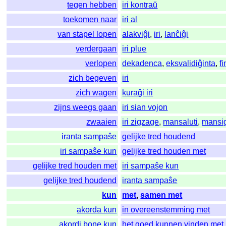
tegen hebben
iri kontraŭ
toekomen naar
iri al
van stapel lopen
alakviĝi
,
iri
,
lanĉiĝi
verdergaan
iri plue
verlopen
dekadenca
,
eksvalidiĝinta
,
fi
zich begeven
iri
zich wagen
kuraĝi iri
zijns weegs gaan
iri sian vojon
zwaaien
iri zigzage
,
mansaluti
,
mansi
iranta sampaŝe
gelijke tred houdend
iri sampaŝe kun
gelijke tred houden met
gelijke tred houden met
iri sampaŝe kun
gelijke tred houdend
iranta sampaŝe
kun
met
,
samen met
akorda kun
in overeenstemming met
akordi bone kun
het goed kunnen vinden met