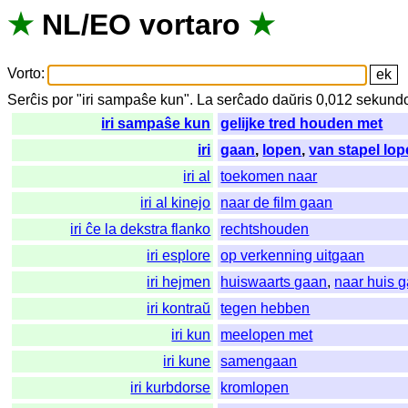
★
NL
/
EO
vortaro
★
Vorto
:
Serĉis
por
"
iri sampaŝe kun".
La
serĉado
daŭris
0,012
sekund
iri sampaŝe kun
gelijke tred houden met
iri
gaan
,
lopen
,
van stapel lo
iri al
toekomen naar
iri al kinejo
naar de film gaan
iri ĉe la dekstra flanko
rechtshouden
iri esplore
op verkenning uitgaan
iri hejmen
huiswaarts gaan
,
naar huis 
iri kontraŭ
tegen hebben
iri kun
meelopen met
iri kune
samengaan
iri kurbdorse
kromlopen