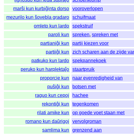
marŝi kun kurbiĝinta dorso
vooroverlopen
mezurilo kun ŝovebla gradaro
schuifmaat
omleto kun lardo
spekstruif
paroli kun
spreken
,
spreken met
partianiĝi kun
partij kiezen voor
partiiĝi kun
zich scharen aan de zijde va
patkuko kun lardo
spekpannekoek
peruko kun harplektaĵo
staartpruik
proporcie kun
naar evenredigheid van
puŝiĝi kun
botsen met
raguo kun cepoj
hachee
rekontiĝi kun
tegenkomen
rilati amike kun
op goede voet staan met
romano kun daŭrigoj
vervolgroman
samlima kun
grenzend aan