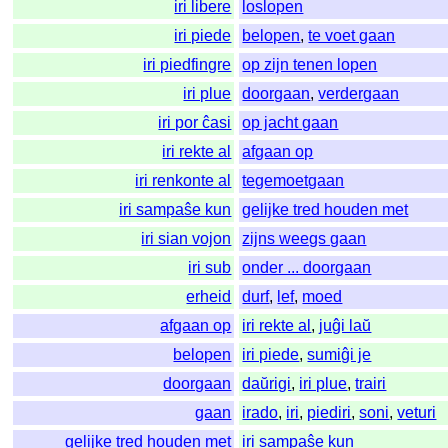
iri libere
loslopen
iri piede
belopen
,
te voet gaan
iri piedfingre
op zijn tenen lopen
iri plue
doorgaan
,
verdergaan
iri por ĉasi
op jacht gaan
iri rekte al
afgaan op
iri renkonte al
tegemoetgaan
iri sampaŝe kun
gelijke tred houden met
iri sian vojon
zijns weegs gaan
iri sub
onder ... doorgaan
erheid
durf
,
lef
,
moed
afgaan op
iri rekte al
,
juĝi laŭ
belopen
iri piede
,
sumiĝi je
doorgaan
daŭrigi
,
iri plue
,
trairi
gaan
irado
,
iri
,
piediri
,
soni
,
veturi
gelijke tred houden met
iri sampaŝe kun