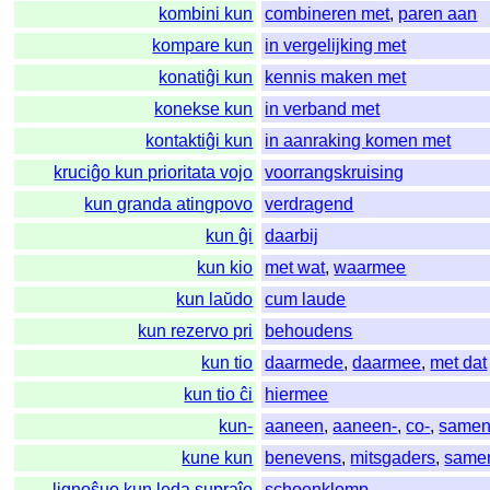
kombini kun
combineren met
,
paren aan
kompare kun
in vergelijking met
konatiĝi kun
kennis maken met
konekse kun
in verband met
kontaktiĝi kun
in aanraking komen met
kruciĝo kun prioritata vojo
voorrangskruising
kun granda atingpovo
verdragend
kun ĝi
daarbij
kun kio
met wat
,
waarmee
kun laŭdo
cum laude
kun rezervo pri
behoudens
kun tio
daarmede
,
daarmee
,
met dat
kun tio ĉi
hiermee
kun-
aaneen
,
aaneen-
,
co-
,
same
kune kun
benevens
,
mitsgaders
,
same
lignoŝuo kun leda supraĵo
schoenklomp