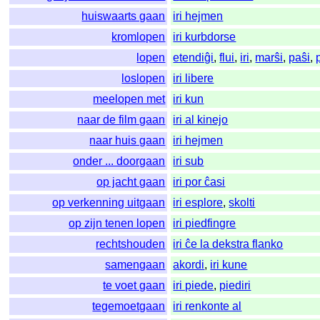
huiswaarts gaan
iri hejmen
kromlopen
iri kurbdorse
lopen
etendiĝi
,
flui
,
iri
,
marŝi
,
paŝi
,
loslopen
iri libere
meelopen met
iri kun
naar de film gaan
iri al kinejo
naar huis gaan
iri hejmen
onder ... doorgaan
iri sub
op jacht gaan
iri por ĉasi
op verkenning uitgaan
iri esplore
,
skolti
op zijn tenen lopen
iri piedfingre
rechtshouden
iri ĉe la dekstra flanko
samengaan
akordi
,
iri kune
te voet gaan
iri piede
,
piediri
tegemoetgaan
iri renkonte al