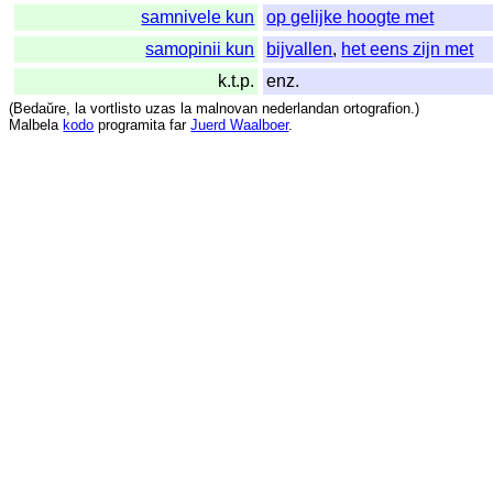
samnivele kun
op gelijke hoogte met
samopinii kun
bijvallen
,
het eens zijn met
k.t.p.
enz.
(
Bedaŭre
,
la
vortlisto
uzas
la
malnovan
nederlandan
ortografion
.)
Malbela
kodo
programita
far
Juerd Waalboer
.