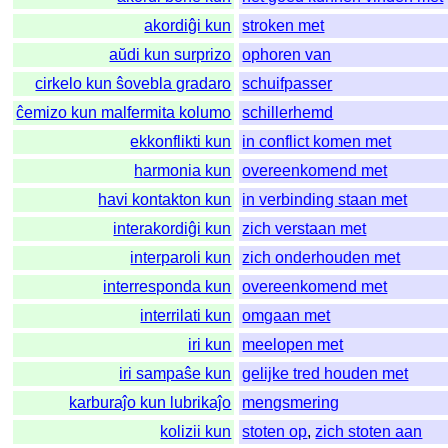
akordiĝi kun
stroken met
aŭdi kun surprizo
ophoren van
cirkelo kun ŝovebla gradaro
schuifpasser
ĉemizo kun malfermita kolumo
schillerhemd
ekkonflikti kun
in conflict komen met
harmonia kun
overeenkomend met
havi kontakton kun
in verbinding staan met
interakordiĝi kun
zich verstaan met
interparoli kun
zich onderhouden met
interresponda kun
overeenkomend met
interrilati kun
omgaan met
iri kun
meelopen met
iri sampaŝe kun
gelijke tred houden met
karburaĵo kun lubrikaĵo
mengsmering
kolizii kun
stoten op
,
zich stoten aan