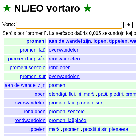
★
NL
/
EO
vortaro
★
Vorto
:
Serĉis
por
"
promeni".
La
serĉado
daŭris
0,005
sekundojn
kaj
p
promeni
aan de wandel zijn
,
lopen
,
tippelen
,
wa
promeni laŭ
overwandelen
promeni laŭplaĉe
rondwandelen
promeni sencele
rondlopen
promeni sur
overwandelen
aan de wandel zijn
promeni
lopen
etendiĝi
,
flui
,
iri
,
marŝi
,
paŝi
,
piediri
,
prom
overwandelen
promeni laŭ
,
promeni sur
rondlopen
promeni sencele
rondwandelen
promeni laŭplaĉe
tippelen
marŝi
,
promeni
,
prostitui sin plenaera