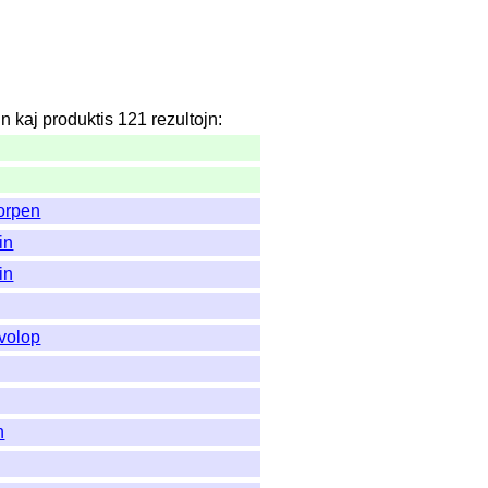
jn
kaj
produktis
121
rezultojn
:
orpen
in
in
volop
n