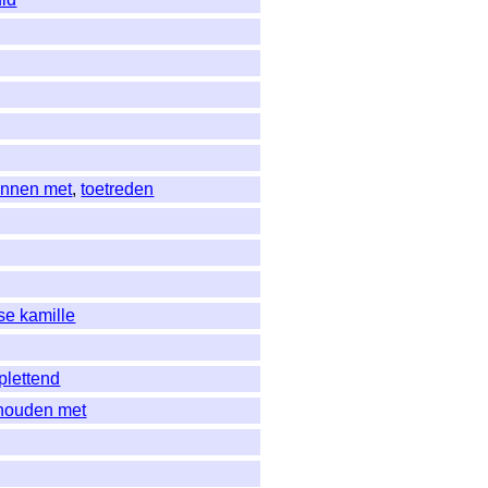
innen met
,
toetreden
e kamille
plettend
 houden met