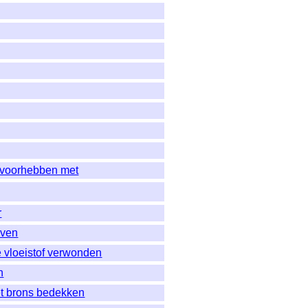
 voorhebben met
r
even
 vloeistof verwonden
n
t brons bedekken