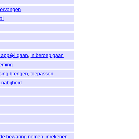
vervangen
al
n app�l gaan
,
in beroep gaan
eming
ssing brengen
,
toepassen
e nabijheid
rde bewaring nemen
,
inrekenen