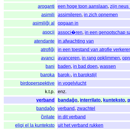
aroganti
een hoge toon aanslaan
,
zijn neus
asimili
assimileren
,
in zich opnemen
asimiliĝi al
opgaan in
asocii
associ�ren
,
in een genootschap 
atendante
in afwachting van
atrofiĝi
in een toestand van atrofie verkere
avanci
avanceren
,
in rang opklimmen
,
opr
bani
baden
,
in bad doen
,
wassen
baroka
barok-
,
in barokstijl
birdoperspektive
in vogelvlucht
k.t.p.
enz.
verband
bandaĝo
,
interrilato
,
kunteksto
,
bandaĝo
verband
,
zwachtel
ĉirilate
in dit verband
eligi el la kunteksto
uit het verband rukken