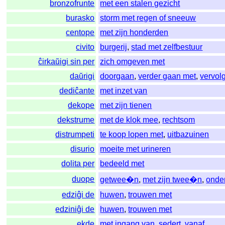
bronzofrunte
met een stalen gezicht
burasko
storm met regen of sneeuw
centope
met zijn honderden
civito
burgerij
,
stad met zelfbestuur
ĉirkaŭigi sin per
zich omgeven met
daŭrigi
doorgaan
,
verder gaan met
,
vervol
dediĉante
met inzet van
dekope
met zijn tienen
dekstrume
met de klok mee
,
rechtsom
distrumpeti
te koop lopen met
,
uitbazuinen
disurio
moeite met urineren
dolita per
bedeeld met
duope
getwee�n
,
met zijn twee�n
,
onder
edziĝi de
huwen
,
trouwen met
edziniĝi de
huwen
,
trouwen met
ekde
met ingang van
,
sedert
,
vanaf