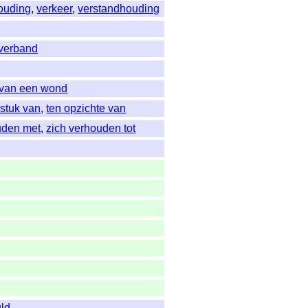
ouding
,
verkeer
,
verstandhouding
sverband
 van een wond
 stuk van
,
ten opzichte van
uden met
,
zich verhouden tot
uld