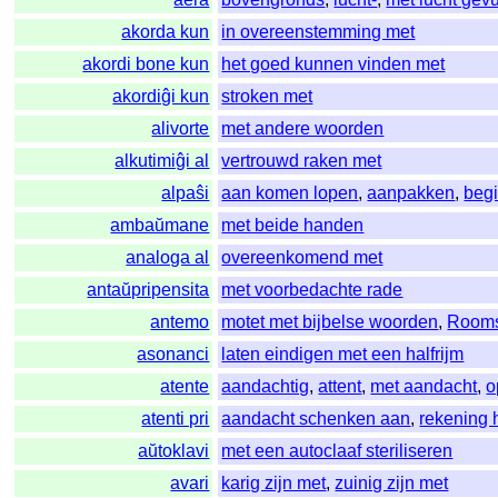
akorda kun
in overeenstemming met
akordi bone kun
het goed kunnen vinden met
akordiĝi kun
stroken met
alivorte
met andere woorden
alkutimiĝi al
vertrouwd raken met
alpaŝi
aan komen lopen
,
aanpakken
,
beg
ambaŭmane
met beide handen
analoga al
overeenkomend met
antaŭpripensita
met voorbedachte rade
antemo
motet met bijbelse woorden
,
Rooms
asonanci
laten eindigen met een halfrijm
atente
aandachtig
,
attent
,
met aandacht
,
o
atenti pri
aandacht schenken aan
,
rekening
aŭtoklavi
met een autoclaaf steriliseren
avari
karig zijn met
,
zuinig zijn met