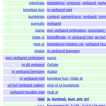
interrilato
betrekking
,
omgang
,
verband
,
verh
konekse kun
in verband met
kunteksto
context
,
samenhang
,
verband
,
zin
pansaĵo
verband
pansi
een verband omleggen
,
verzorgen
rilate al
betreffende
,
in verband met
,
op het
rilati al
betrekking hebben op
,
verband ho
rilatigi
in verband brengen
een verband omleggen
pansi
in dit verband
ĉirilate
in verband brengen
rilatigi
in verband met
konekse kun
,
rilate al
uit het verband rukken
eligi el la kunteksto
verband houden met
rilati al
met
je
,
kontraŭ
,
kun
,
per
,
pri
aera
bovengronds
,
lucht-
,
met lucht gev