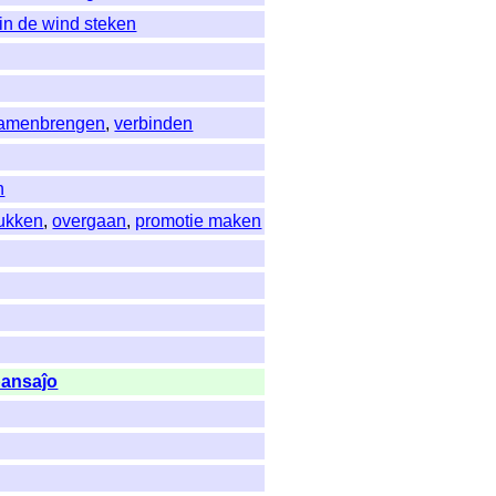
 in de wind steken
samenbrengen
,
verbinden
n
ukken
,
overgaan
,
promotie maken
pansaĵo