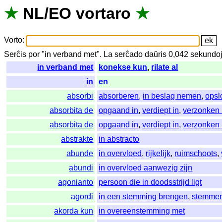
★
NL
/
EO
vortaro
★
Vorto
:
Serĉis
por
"
in verband met".
La
serĉado
daŭris
0,042
sekundo
in verband met
konekse kun
,
rilate al
in
en
absorbi
absorberen
,
in beslag nemen
,
opsl
absorbita de
opgaand in
,
verdiept in
,
verzonken 
absorbita de
opgaand in
,
verdiept in
,
verzonken 
abstrakte
in abstracto
abunde
in overvloed
,
rijkelijk
,
ruimschoots
,
abundi
in overvloed aanwezig zijn
agonianto
persoon die in doodsstrijd ligt
agordi
in een stemming brengen
,
stemme
akorda kun
in overeenstemming met