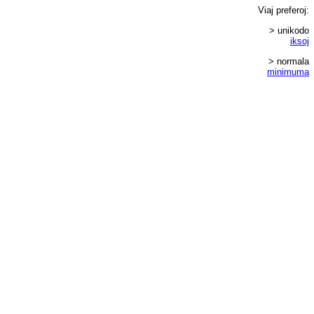
Viaj
preferoj
:
> unikodo
iksoj
> normala
minimuma