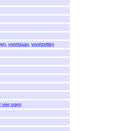
gen
,
voortgaan
,
voortzetten
 vier ogen