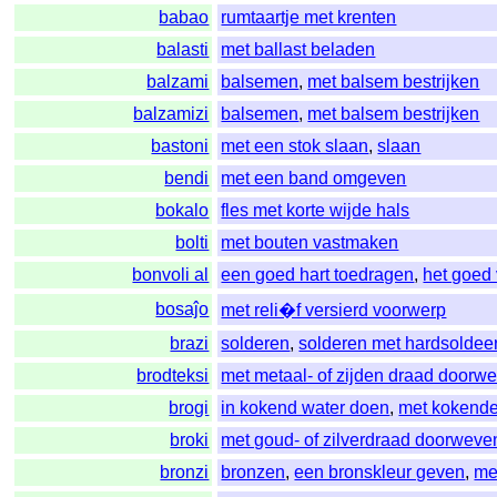
babao
rumtaartje met krenten
balasti
met ballast beladen
balzami
balsemen
,
met balsem bestrijken
balzamizi
balsemen
,
met balsem bestrijken
bastoni
met een stok slaan
,
slaan
bendi
met een band omgeven
bokalo
fles met korte wijde hals
bolti
met bouten vastmaken
bonvoli al
een goed hart toedragen
,
het goed
bosaĵo
met reli�f versierd voorwerp
brazi
solderen
,
solderen met hardsoldee
brodteksi
met metaal- of zijden draad doorw
brogi
in kokend water doen
,
met kokende
broki
met goud- of zilverdraad doorweve
bronzi
bronzen
,
een bronskleur geven
,
me