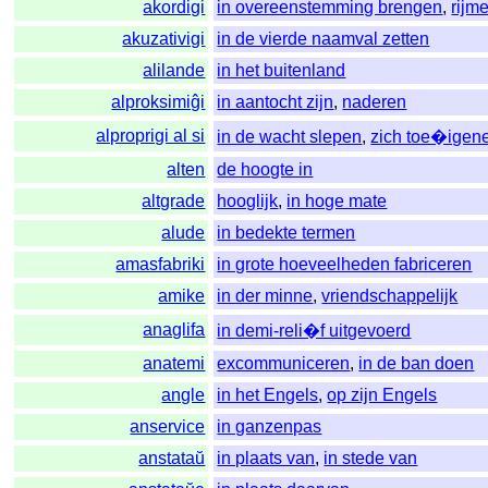
akordigi
in overeenstemming brengen
,
rijm
akuzativigi
in de vierde naamval zetten
alilande
in het buitenland
alproksimiĝi
in aantocht zijn
,
naderen
alproprigi al si
in de wacht slepen
,
zich toe�igen
alten
de hoogte in
altgrade
hooglijk
,
in hoge mate
alude
in bedekte termen
amasfabriki
in grote hoeveelheden fabriceren
amike
in der minne
,
vriendschappelijk
anaglifa
in demi-reli�f uitgevoerd
anatemi
excommuniceren
,
in de ban doen
angle
in het Engels
,
op zijn Engels
anservice
in ganzenpas
anstataŭ
in plaats van
,
in stede van