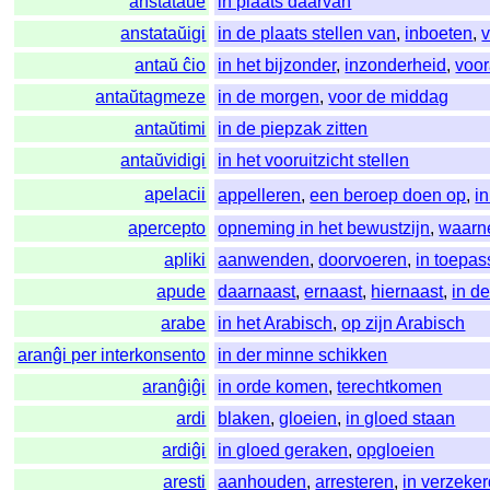
anstataŭe
in plaats daarvan
anstataŭigi
in de plaats stellen van
,
inboeten
,
antaŭ ĉio
in het bijzonder
,
inzonderheid
,
voor
antaŭtagmeze
in de morgen
,
voor de middag
antaŭtimi
in de piepzak zitten
antaŭvidigi
in het vooruitzicht stellen
apelacii
appelleren
,
een beroep doen op
,
i
apercepto
opneming in het bewustzijn
,
waarn
apliki
aanwenden
,
doorvoeren
,
in toepa
apude
daarnaast
,
ernaast
,
hiernaast
,
in d
arabe
in het Arabisch
,
op zijn Arabisch
aranĝi per interkonsento
in der minne schikken
aranĝiĝi
in orde komen
,
terechtkomen
ardi
blaken
,
gloeien
,
in gloed staan
ardiĝi
in gloed geraken
,
opgloeien
aresti
aanhouden
,
arresteren
,
in verzeke