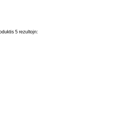
oduktis
5
rezultojn
: