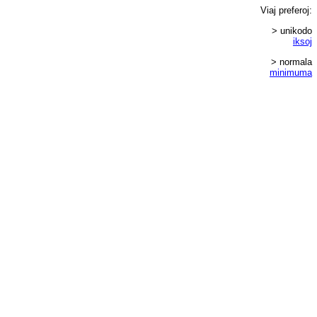
Viaj
preferoj
:
> unikodo
iksoj
> normala
minimuma