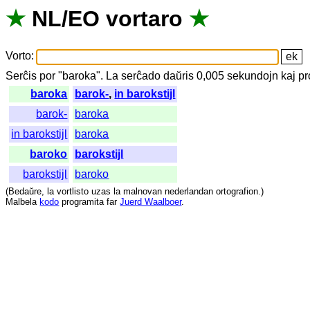
★
NL
/
EO
vortaro
★
Vorto
:
Serĉis
por
"
baroka".
La
serĉado
daŭris
0,005
sekundojn
kaj
pr
baroka
barok-
,
in barokstijl
barok-
baroka
in barokstijl
baroka
baroko
barokstijl
barokstijl
baroko
(
Bedaŭre
,
la
vortlisto
uzas
la
malnovan
nederlandan
ortografion
.)
Malbela
kodo
programita
far
Juerd Waalboer
.