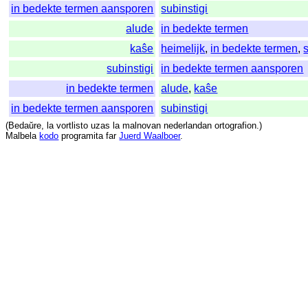
in bedekte termen aansporen
subinstigi
alude
in bedekte termen
kaŝe
heimelijk
,
in bedekte termen
,
subinstigi
in bedekte termen aansporen
in bedekte termen
alude
,
kaŝe
in bedekte termen aansporen
subinstigi
(
Bedaŭre
,
la
vortlisto
uzas
la
malnovan
nederlandan
ortografion
.)
Malbela
kodo
programita
far
Juerd Waalboer
.