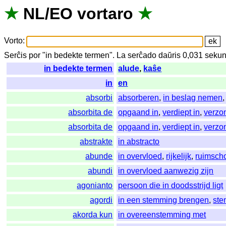
★
NL
/
EO
vortaro
★
Vorto
:
Serĉis
por
"
in bedekte termen".
La
serĉado
daŭris
0,031
sekun
in bedekte termen
alude
,
kaŝe
in
en
absorbi
absorberen
,
in beslag nemen
absorbita de
opgaand in
,
verdiept in
,
verzo
absorbita de
opgaand in
,
verdiept in
,
verzo
abstrakte
in abstracto
abunde
in overvloed
,
rijkelijk
,
ruimsch
abundi
in overvloed aanwezig zijn
agonianto
persoon die in doodsstrijd ligt
agordi
in een stemming brengen
,
st
akorda kun
in overeenstemming met