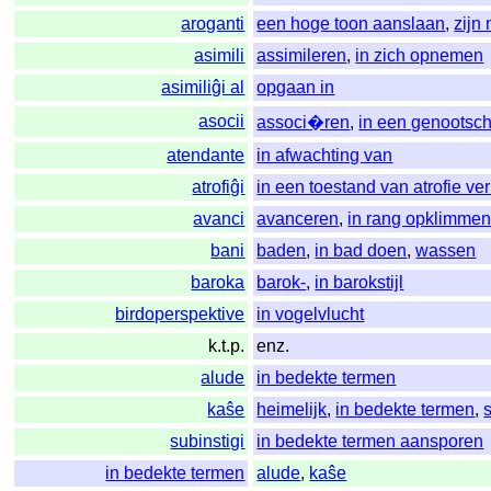
aroganti
een hoge toon aanslaan
,
zijn
asimili
assimileren
,
in zich opnemen
asimiliĝi al
opgaan in
asocii
associ�ren
,
in een genoots
atendante
in afwachting van
atrofiĝi
in een toestand van atrofie ve
avanci
avanceren
,
in rang opklimme
bani
baden
,
in bad doen
,
wassen
baroka
barok-
,
in barokstijl
birdoperspektive
in vogelvlucht
k.t.p.
enz.
alude
in bedekte termen
kaŝe
heimelijk
,
in bedekte termen
,
subinstigi
in bedekte termen aansporen
in bedekte termen
alude
,
kaŝe