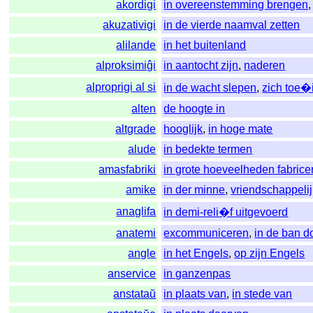
akordigi
in overeenstemming brengen
akuzativigi
in de vierde naamval zetten
alilande
in het buitenland
alproksimiĝi
in aantocht zijn
,
naderen
alproprigi al si
in de wacht slepen
,
zich toe�
alten
de hoogte in
altgrade
hooglijk
,
in hoge mate
alude
in bedekte termen
amasfabriki
in grote hoeveelheden fabrice
amike
in der minne
,
vriendschappeli
anaglifa
in demi-reli�f uitgevoerd
anatemi
excommuniceren
,
in de ban d
angle
in het Engels
,
op zijn Engels
anservice
in ganzenpas
anstataŭ
in plaats van
,
in stede van