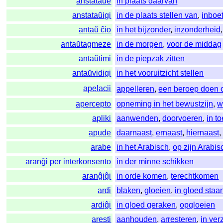
anstataŭe
in plaats daarvan
anstataŭigi
in de plaats stellen van
,
inboe
antaŭ ĉio
in het bijzonder
,
inzonderheid
antaŭtagmeze
in de morgen
,
voor de middag
antaŭtimi
in de piepzak zitten
antaŭvidigi
in het vooruitzicht stellen
apelacii
appelleren
,
een beroep doen 
apercepto
opneming in het bewustzijn
,
w
apliki
aanwenden
,
doorvoeren
,
in t
apude
daarnaast
,
ernaast
,
hiernaast
arabe
in het Arabisch
,
op zijn Arabis
aranĝi per interkonsento
in der minne schikken
aranĝiĝi
in orde komen
,
terechtkomen
ardi
blaken
,
gloeien
,
in gloed staa
ardiĝi
in gloed geraken
,
opgloeien
aresti
aanhouden
,
arresteren
,
in ve