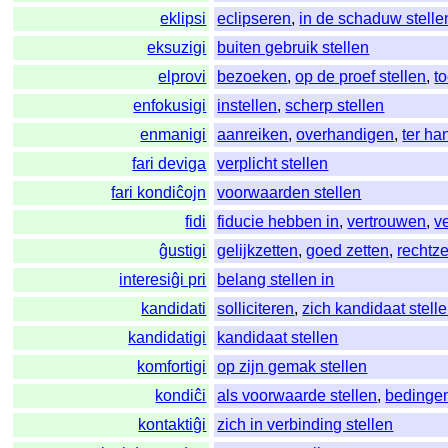
eklipsi
eclipseren
,
in de schaduw stelle
eksuzigi
buiten gebruik stellen
elprovi
bezoeken
,
op de proef stellen
,
t
enfokusigi
instellen
,
scherp stellen
enmanigi
aanreiken
,
overhandigen
,
ter ha
fari deviga
verplicht stellen
fari kondiĉojn
voorwaarden stellen
fidi
fiducie hebben in
,
vertrouwen
,
v
ĝustigi
gelijkzetten
,
goed zetten
,
rechtze
interesiĝi pri
belang stellen in
kandidati
solliciteren
,
zich kandidaat stell
kandidatigi
kandidaat stellen
komfortigi
op zijn gemak stellen
kondiĉi
als voorwaarde stellen
,
bedinge
kontaktiĝi
zich in verbinding stellen