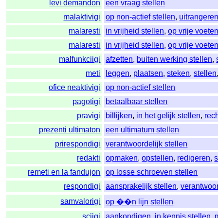
levi demandon
een vraag stellen
malaktivigi
op non-actief stellen
,
uitrangere
malaresti
in vrijheid stellen
,
op vrije voeten
malaresti
in vrijheid stellen
,
op vrije voeten
malfunkciigi
afzetten
,
buiten werking stellen
,
meti
leggen
,
plaatsen
,
steken
,
stellen
ofice neaktivigi
op non-actief stellen
pagotigi
betaalbaar stellen
pravigi
billijken
,
in het gelijk stellen
,
rec
prezenti ultimaton
een ultimatum stellen
prirespondigi
verantwoordelijk stellen
redakti
opmaken
,
opstellen
,
redigeren
,
s
remeti en la fandujon
op losse schroeven stellen
respondigi
aansprakelijk stellen
,
verantwoor
samvalorigi
op ��n lijn stellen
sciigi
aankondigen
,
in kennis stellen
,