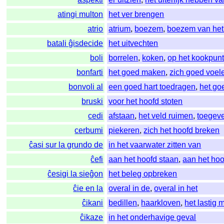
atingi multon
het ver brengen
atrio
atrium
,
boezem
,
boezem van het
batali ĝisdecide
het uitvechten
boli
borrelen
,
koken
,
op het kookpunt
bonfarti
het goed maken
,
zich goed voel
bonvoli al
een goed hart toedragen
,
het go
bruski
voor het hoofd stoten
cedi
afstaan
,
het veld ruimen
,
toegev
cerbumi
piekeren
,
zich het hoofd breken
ĉasi sur la grundo de
in het vaarwater zitten van
ĉefi
aan het hoofd staan
,
aan het hoo
ĉesigi la sieĝon
het beleg opbreken
ĉie en la
overal in de
,
overal in het
ĉikani
bedillen
,
haarkloven
,
het lastig
ĉikaze
in het onderhavige geval