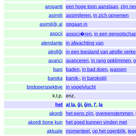
aroganti
een hoge toon aanslaan
,
zijn ne
asimili
assimileren
,
in zich opnemen
asimiliĝi al
opgaan in
asocii
associ�ren
,
in een genootsch
atendante
in afwachting van
atrofiĝi
in een toestand van atrofie verk
avanci
avanceren
,
in rang opklimmen
,
o
bani
baden
,
in bad doen
,
wassen
baroka
barok-
,
in barokstijl
birdoperspektive
in vogelvlucht
k.t.p.
enz.
het
al la
,
ĝi
,
ĝin
,
l'
,
la
akordi
het eens zijn
,
overeenstemmen
,
akordi bone kun
het goed kunnen vinden met
aktuale
momenteel
,
op het ogenblik
,
teg