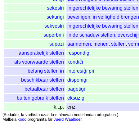
sekestri
in gerechtelijke bewaring stellen
sekurigi
beveiligen
,
in veiligheid brenge
sekvestri
in gerechtelijke bewaring stellen
superbrili
in de schaduw stellen
,
overschij
supozi
aannemen
,
menen
,
stellen
,
ver
aansprakelijk stellen
respondigi
als voorwaarde stellen
kondiĉi
belang stellen in
interesiĝi pri
beschikbaar stellen
disponigi
betaalbaar stellen
pagotigi
buiten gebruik stellen
eksuzigi
k.t.p.
enz.
(
Bedaŭre
,
la
vortlisto
uzas
la
malnovan
nederlandan
ortografion
.)
Malbela
kodo
programita
far
Juerd Waalboer
.