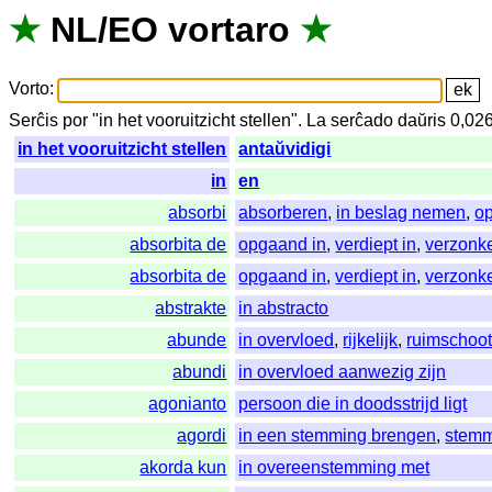
★
NL
/
EO
vortaro
★
Vorto
:
Serĉis
por
"
in het vooruitzicht stellen".
La
serĉado
daŭris
0,02
in het vooruitzicht stellen
antaŭvidigi
in
en
absorbi
absorberen
,
in beslag nemen
,
o
absorbita de
opgaand in
,
verdiept in
,
verzonk
absorbita de
opgaand in
,
verdiept in
,
verzonk
abstrakte
in abstracto
abunde
in overvloed
,
rijkelijk
,
ruimschoo
abundi
in overvloed aanwezig zijn
agonianto
persoon die in doodsstrijd ligt
agordi
in een stemming brengen
,
stem
akorda kun
in overeenstemming met