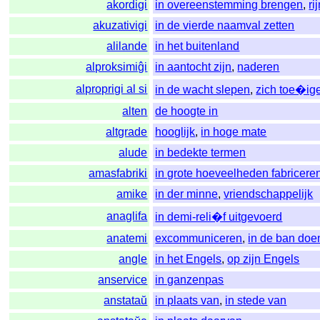
akordigi
in overeenstemming brengen
,
ri
akuzativigi
in de vierde naamval zetten
alilande
in het buitenland
alproksimiĝi
in aantocht zijn
,
naderen
alproprigi al si
in de wacht slepen
,
zich toe�ig
alten
de hoogte in
altgrade
hooglijk
,
in hoge mate
alude
in bedekte termen
amasfabriki
in grote hoeveelheden fabricere
amike
in der minne
,
vriendschappelijk
anaglifa
in demi-reli�f uitgevoerd
anatemi
excommuniceren
,
in de ban doe
angle
in het Engels
,
op zijn Engels
anservice
in ganzenpas
anstataŭ
in plaats van
,
in stede van