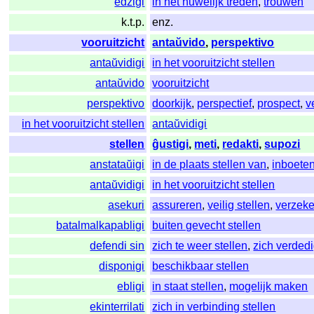
edziĝi
in het huwelijk treden
,
trouwen
k.t.p.
enz.
vooruitzicht
antaŭvido
,
perspektivo
antaŭvidigi
in het vooruitzicht stellen
antaŭvido
vooruitzicht
perspektivo
doorkijk
,
perspectief
,
prospect
,
v
in het vooruitzicht stellen
antaŭvidigi
stellen
ĝustigi
,
meti
,
redakti
,
supozi
anstataŭigi
in de plaats stellen van
,
inboete
antaŭvidigi
in het vooruitzicht stellen
asekuri
assureren
,
veilig stellen
,
verzek
batalmalkapabligi
buiten gevecht stellen
defendi sin
zich te weer stellen
,
zich verded
disponigi
beschikbaar stellen
ebligi
in staat stellen
,
mogelijk maken
ekinterrilati
zich in verbinding stellen