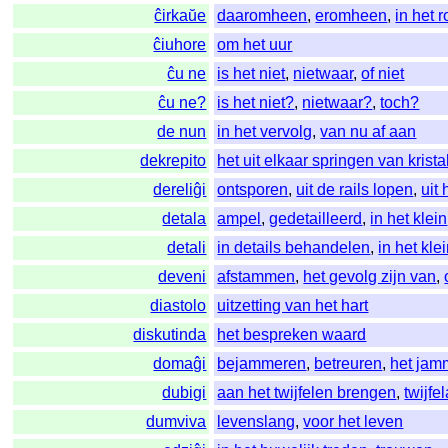
ĉirkaŭe
daaromheen
,
eromheen
,
in het 
ĉiuhore
om het uur
ĉu ne
is het niet
,
nietwaar
,
of niet
ĉu ne?
is het niet?
,
nietwaar?
,
toch?
de nun
in het vervolg
,
van nu af aan
dekrepito
het uit elkaar springen van krista
dereliĝi
ontsporen
,
uit de rails lopen
,
uit
detala
ampel
,
gedetailleerd
,
in het klein
detali
in details behandelen
,
in het kl
deveni
afstammen
,
het gevolg zijn van
,
diastolo
uitzetting van het hart
diskutinda
het bespreken waard
domaĝi
bejammeren
,
betreuren
,
het jam
dubigi
aan het twijfelen brengen
,
twijfe
dumviva
levenslang
,
voor het leven