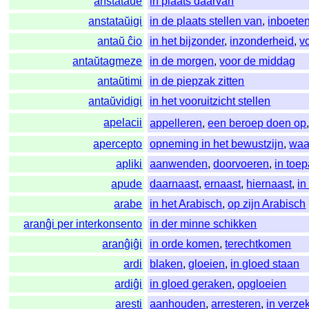
anstataŭe
in plaats daarvan
anstataŭigi
in de plaats stellen van
,
inboete
antaŭ ĉio
in het bijzonder
,
inzonderheid
,
v
antaŭtagmeze
in de morgen
,
voor de middag
antaŭtimi
in de piepzak zitten
antaŭvidigi
in het vooruitzicht stellen
apelacii
appelleren
,
een beroep doen op
apercepto
opneming in het bewustzijn
,
waa
apliki
aanwenden
,
doorvoeren
,
in toe
apude
daarnaast
,
ernaast
,
hiernaast
,
in
arabe
in het Arabisch
,
op zijn Arabisch
aranĝi per interkonsento
in der minne schikken
aranĝiĝi
in orde komen
,
terechtkomen
ardi
blaken
,
gloeien
,
in gloed staan
ardiĝi
in gloed geraken
,
opgloeien
aresti
aanhouden
,
arresteren
,
in verz