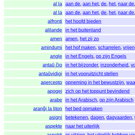
al la
aan de
,
aan het
,
de
,
het
,
naar de
al la
aan de
,
aan het
,
de
,
het
,
naar de
alfronti
het hoofd bieden
alilande
in het buitenland
amen
amen
,
het zij zo
amindumi
het hof maken
,
scharrelen
,
vrijen
angle
in het Engels
,
op zijn Engels
antaŭ ĉio
in het bijzonder
,
inzonderheid
,
v
antaŭvidigi
in het vooruitzicht stellen
apercepto
opneming in het bewustzijn
,
waa
apogei
zich op het toppunt bevindend
arabe
in het Arabisch
,
op zijn Arabisch
aranĝi la liton
het bed opmaken
asigni
betekenen
,
dagen
,
dagvaarden
,
aspekte
naar het uiterlijk
aspekti
er uitzien
,
het uiterlijk hebben v