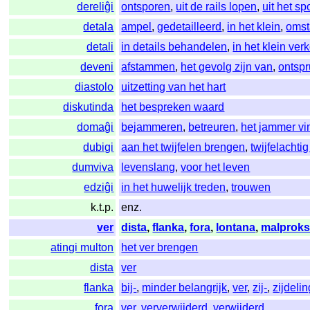
dereliĝi
ontsporen
,
uit de rails lopen
,
uit het s
detala
ampel
,
gedetailleerd
,
in het klein
,
omst
detali
in details behandelen
,
in het klein ve
deveni
afstammen
,
het gevolg zijn van
,
ontspr
diastolo
uitzetting van het hart
diskutinda
het bespreken waard
domaĝi
bejammeren
,
betreuren
,
het jammer v
dubigi
aan het twijfelen brengen
,
twijfelacht
dumviva
levenslang
,
voor het leven
edziĝi
in het huwelijk treden
,
trouwen
k.t.p.
enz.
ver
dista
,
flanka
,
fora
,
lontana
,
malprok
atingi multon
het ver brengen
dista
ver
flanka
bij-
,
minder belangrijk
,
ver
,
zij-
,
zijdeli
fora
ver
,
ververwijderd
,
verwijderd