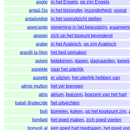
angle
in het Engels
,
op zijn Engels
antaŭ ĉio
in het bijzonder
,
inzonderheid
,
vooral
antaŭvidigi
in het vooruitzicht stellen
apercepto
opneming in het bewustzijn
,
waarnemi
apogei
zich op het toppunt bevindend
arabe
in het Arabisch
,
op zijn Arabisch
aranĝi la liton
het bed opmaken
asigni
betekenen
,
dagen
,
dagvaarden
,
toewi
aspekte
naar het uiterlijk
aspekti
er uitzien
,
het uiterlijk hebben van
atingi multon
het ver brengen
atrio
atrium
,
boezem
,
boezem van het hart
batali ĝisdecide
het uitvechten
boli
borrelen
,
koken
,
op het kookpunt zijn
,
bonfarti
het goed maken
,
zich goed voelen
bonvoli al
een goed hart toedragen
,
het goed vo