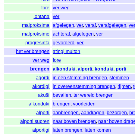
fore
ver weg
lontana
ver
malproksima
afgelegen
,
ver
,
veraf
,
verafgelegen
,
ve
malproksime
achteraf
,
afgelegen
,
ver
progresinta
gevorderd
,
ver
het ver brengen
atingi multon
ver weg
fore
brengen
alkonduki
,
alporti
,
konduki
,
porti
agordi
in een stemming brengen
,
stemmen
akordigi
in overeenstemming brengen
,
rijmen
,
akuŝi
bevallen
,
ter wereld brengen
alkonduki
brengen
,
voorleiden
alporti
aanbrengen
,
aandragen
,
bezorgen
,
br
alporti supren
naar boven brengen
,
naar boven drag
alportigi
laten brengen
,
laten komen