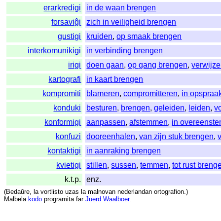
erarkredigi
in de waan brengen
forsaviĝi
zich in veiligheid brengen
gustigi
kruiden
,
op smaak brengen
interkomunikigi
in verbinding brengen
irigi
doen gaan
,
op gang brengen
,
verwijz
kartografi
in kaart brengen
kompromiti
blameren
,
compromitteren
,
in opspraa
konduki
besturen
,
brengen
,
geleiden
,
leiden
,
v
konformigi
aanpassen
,
afstemmen
,
in overeenst
konfuzi
dooreenhalen
,
van zijn stuk brengen
,
kontaktigi
in aanraking brengen
kvietigi
stillen
,
sussen
,
temmen
,
tot rust breng
k.t.p.
enz.
(
Bedaŭre
,
la
vortlisto
uzas
la
malnovan
nederlandan
ortografion
.)
Malbela
kodo
programita
far
Juerd Waalboer
.