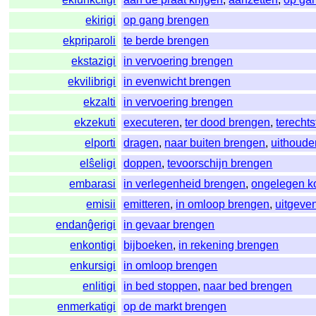
ekirigi
op gang brengen
ekpriparoli
te berde brengen
ekstazigi
in vervoering brengen
ekvilibrigi
in evenwicht brengen
ekzalti
in vervoering brengen
ekzekuti
executeren
,
ter dood brengen
,
terechts
elporti
dragen
,
naar buiten brengen
,
uithoude
elŝeligi
doppen
,
tevoorschijn brengen
embarasi
in verlegenheid brengen
,
ongelegen 
emisii
emitteren
,
in omloop brengen
,
uitgeve
endanĝerigi
in gevaar brengen
enkontigi
bijboeken
,
in rekening brengen
enkursigi
in omloop brengen
enlitigi
in bed stoppen
,
naar bed brengen
enmerkatigi
op de markt brengen