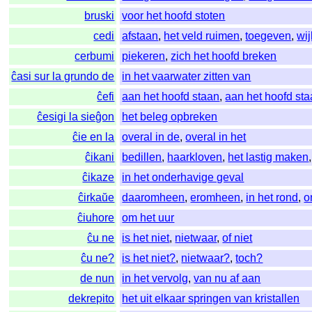
bruski
voor het hoofd stoten
cedi
afstaan
,
het veld ruimen
,
toegeven
,
wi
cerbumi
piekeren
,
zich het hoofd breken
ĉasi sur la grundo de
in het vaarwater zitten van
ĉefi
aan het hoofd staan
,
aan het hoofd st
ĉesigi la sieĝon
het beleg opbreken
ĉie en la
overal in de
,
overal in het
ĉikani
bedillen
,
haarkloven
,
het lastig maken
ĉikaze
in het onderhavige geval
ĉirkaŭe
daaromheen
,
eromheen
,
in het rond
,
o
ĉiuhore
om het uur
ĉu ne
is het niet
,
nietwaar
,
of niet
ĉu ne?
is het niet?
,
nietwaar?
,
toch?
de nun
in het vervolg
,
van nu af aan
dekrepito
het uit elkaar springen van kristallen