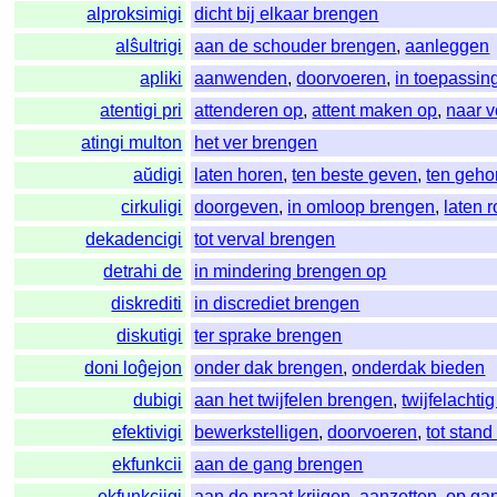
alproksimigi
dicht bij elkaar brengen
alŝultrigi
aan de schouder brengen
,
aanleggen
apliki
aanwenden
,
doorvoeren
,
in toepassin
atentigi pri
attenderen op
,
attent maken op
,
naar 
atingi multon
het ver brengen
aŭdigi
laten horen
,
ten beste geven
,
ten geho
cirkuligi
doorgeven
,
in omloop brengen
,
laten 
dekadencigi
tot verval brengen
detrahi de
in mindering brengen op
diskrediti
in discrediet brengen
diskutigi
ter sprake brengen
doni loĝejon
onder dak brengen
,
onderdak bieden
dubigi
aan het twijfelen brengen
,
twijfelacht
efektivigi
bewerkstelligen
,
doorvoeren
,
tot stan
ekfunkcii
aan de gang brengen
ekfunkciigi
aan de praat krijgen
,
aanzetten
,
op ga