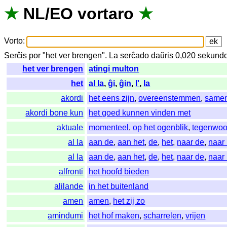
★
NL
/
EO
vortaro
★
Vorto
:
Serĉis
por
"
het ver brengen".
La
serĉado
daŭris
0,020
sekund
het ver brengen
atingi multon
het
al la
,
ĝi
,
ĝin
,
l'
,
la
akordi
het eens zijn
,
overeenstemmen
,
same
akordi bone kun
het goed kunnen vinden met
aktuale
momenteel
,
op het ogenblik
,
tegenwoo
al la
aan de
,
aan het
,
de
,
het
,
naar de
,
naar 
al la
aan de
,
aan het
,
de
,
het
,
naar de
,
naar 
alfronti
het hoofd bieden
alilande
in het buitenland
amen
amen
,
het zij zo
amindumi
het hof maken
,
scharrelen
,
vrijen