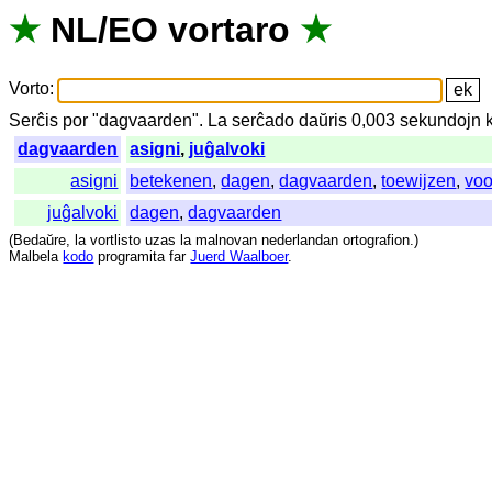
★
NL
/
EO
vortaro
★
Vorto
:
Serĉis
por
"
dagvaarden".
La
serĉado
daŭris
0,003
sekundojn
dagvaarden
asigni
,
juĝalvoki
asigni
betekenen
,
dagen
,
dagvaarden
,
toewijzen
,
voo
juĝalvoki
dagen
,
dagvaarden
(
Bedaŭre
,
la
vortlisto
uzas
la
malnovan
nederlandan
ortografion
.)
Malbela
kodo
programita
far
Juerd Waalboer
.