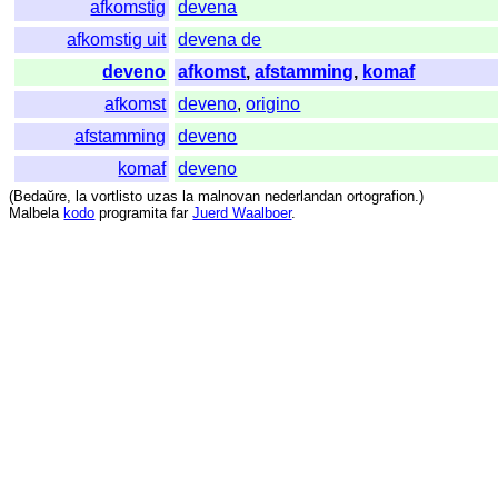
afkomstig
devena
afkomstig uit
devena de
deveno
afkomst
,
afstamming
,
komaf
afkomst
deveno
,
origino
afstamming
deveno
komaf
deveno
(
Bedaŭre
,
la
vortlisto
uzas
la
malnovan
nederlandan
ortografion
.)
Malbela
kodo
programita
far
Juerd Waalboer
.