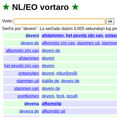
★
NL
/
EO
vortaro
★
Vorto
:
Serĉis
por
"
deveni".
La
serĉado
daŭris
0,005
sekundojn
kaj
pr
deveni
afstammen
,
het gevolg zijn van
,
ontsp
deveni de
afkomstig zijn van
,
stammen uit
,
stamme
afkomstig zijn van
deveni de
afstammen
deveni
het gevolg zijn van
deveni
ontspruiten
deveni
,
elburĝoniĝi
stammen uit
datiĝe de
,
deveni de
stammen van
deveni de
voortkomen
deveni
,
fonti
,
rezulti
devena
afkomstig
devena de
afkomstig uit