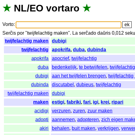
★
NL
/
EO
vortaro
★
Vorto
:
Serĉis
por
"
twijfelachtig maken".
La
serĉado
daŭris
0,012
sek
twijfelachtig maken
dubigi
twijfelachtig
apokrifa
,
duba
,
dubinda
apokrifa
apocrief
,
twijfelachtig
duba
bedenkelijk
,
te betwijfelen
,
twijfelachti
dubigi
aan het twijfelen brengen
,
twijfelachti
dubinda
discutabel
,
dubieus
,
twijfelachtig
twijfelachtig maken
dubigi
maken
estigi
,
fabriki
,
fari
,
igi
,
krei
,
ripari
acidigi
verzuren
,
zuren
,
zuur maken
adopti
aannemen
,
adopteren
,
zich eigen mak
akiri
behalen
,
buit maken
,
verkrijgen
,
verwe