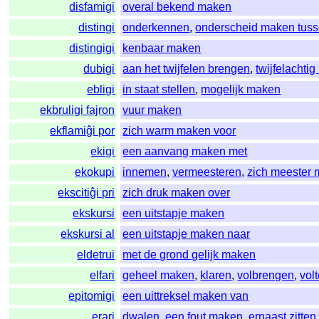
disfamigi
overal bekend maken
distingi
onderkennen
,
onderscheid maken tus
distingigi
kenbaar maken
dubigi
aan het twijfelen brengen
,
twijfelachti
ebligi
in staat stellen
,
mogelijk maken
ekbruligi fajron
vuur maken
ekflamiĝi por
zich warm maken voor
ekigi
een aanvang maken met
ekokupi
innemen
,
vermeesteren
,
zich meester
ekscitiĝi pri
zich druk maken over
ekskursi
een uitstapje maken
ekskursi al
een uitstapje maken naar
eldetrui
met de grond gelijk maken
elfari
geheel maken
,
klaren
,
volbrengen
,
vol
epitomigi
een uittreksel maken van
erari
dwalen
,
een fout maken
,
ernaast zitten