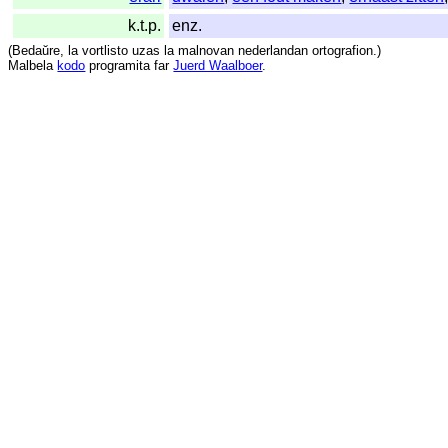
k.t.p.
enz.
(
Bedaŭre
,
la
vortlisto
uzas
la
malnovan
nederlandan
ortografion
.)
Malbela
kodo
programita
far
Juerd Waalboer
.