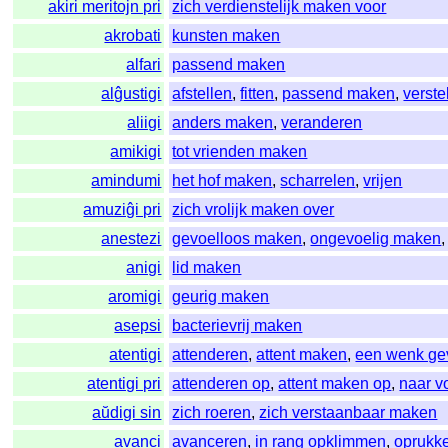
akiri meritojn pri
zich verdienstelijk maken voor
akrobati
kunsten maken
alfari
passend maken
alĝustigi
afstellen
,
fitten
,
passend maken
,
verste
aliigi
anders maken
,
veranderen
amikigi
tot vrienden maken
amindumi
het hof maken
,
scharrelen
,
vrijen
amuziĝi pri
zich vrolijk maken over
anestezi
gevoelloos maken
,
ongevoelig maken
anigi
lid maken
aromigi
geurig maken
asepsi
bacterievrij maken
atentigi
attenderen
,
attent maken
,
een wenk ge
atentigi pri
attenderen op
,
attent maken op
,
naar v
aŭdigi sin
zich roeren
,
zich verstaanbaar maken
avanci
avanceren
,
in rang opklimmen
,
oprukk