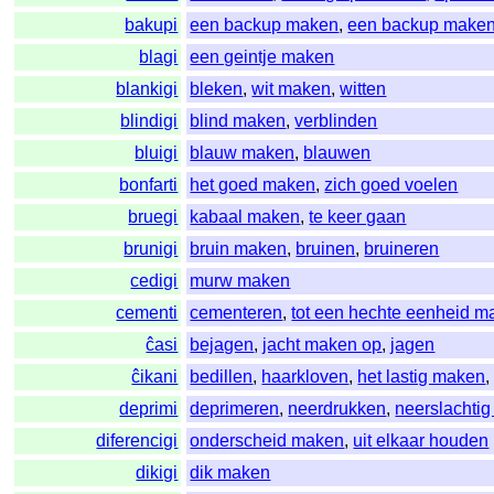
bakupi
een backup maken
,
een backup maken
blagi
een geintje maken
blankigi
bleken
,
wit maken
,
witten
blindigi
blind maken
,
verblinden
bluigi
blauw maken
,
blauwen
bonfarti
het goed maken
,
zich goed voelen
bruegi
kabaal maken
,
te keer gaan
brunigi
bruin maken
,
bruinen
,
bruineren
cedigi
murw maken
cementi
cementeren
,
tot een hechte eenheid m
ĉasi
bejagen
,
jacht maken op
,
jagen
ĉikani
bedillen
,
haarkloven
,
het lastig maken
deprimi
deprimeren
,
neerdrukken
,
neerslachti
diferencigi
onderscheid maken
,
uit elkaar houden
dikigi
dik maken