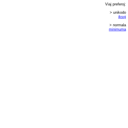
Viaj
preferoj
:
> unikodo
iksoj
> normala
minimuma