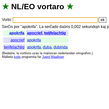
★
NL
/
EO
vortaro
★
Vorto
:
Serĉis
por
"
apokrifa".
La
serĉado
daŭris
0,002
sekundojn
kaj
p
apokrifa
apocrief
,
twijfelachtig
apocrief
apokrifa
twijfelachtig
apokrifa
,
duba
,
dubinda
(
Bedaŭre
,
la
vortlisto
uzas
la
malnovan
nederlandan
ortografion
.)
Malbela
kodo
programita
far
Juerd Waalboer
.