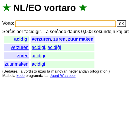
★
NL
/
EO
vortaro
★
Vorto
:
Serĉis
por
"
acidigi".
La
serĉado
daŭris
0,003
sekundojn
kaj
pr
acidigi
verzuren
,
zuren
,
zuur maken
verzuren
acidigi
,
acidiĝi
zuren
acidigi
zuur maken
acidigi
(
Bedaŭre
,
la
vortlisto
uzas
la
malnovan
nederlandan
ortografion
.)
Malbela
kodo
programita
far
Juerd Waalboer
.