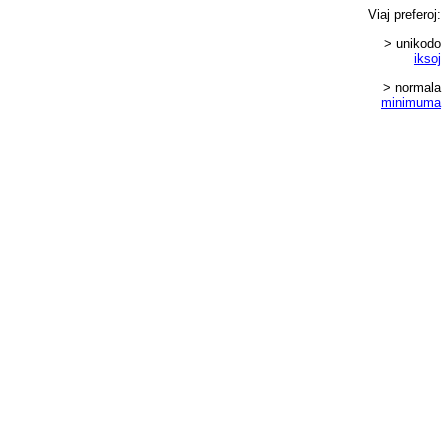
Viaj
preferoj
:
> unikodo
iksoj
> normala
minimuma