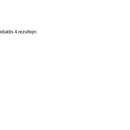
oduktis
4
rezultojn
: