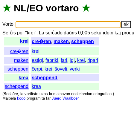
★
NL
/
EO
vortaro
★
Vorto
:
Serĉis
por
"
krei".
La
serĉado
daŭris
0,005
sekundojn
kaj
produ
krei
cre�ren
,
maken
,
scheppen
krei
cre�ren
maken
estigi
,
fabriki
,
fari
,
igi
,
krei
,
ripari
scheppen
ĉerpi
,
krei
,
ŝoveli
,
verki
krea
scheppend
scheppend
krea
(
Bedaŭre
,
la
vortlisto
uzas
la
malnovan
nederlandan
ortografion
.)
Malbela
kodo
programita
far
Juerd Waalboer
.