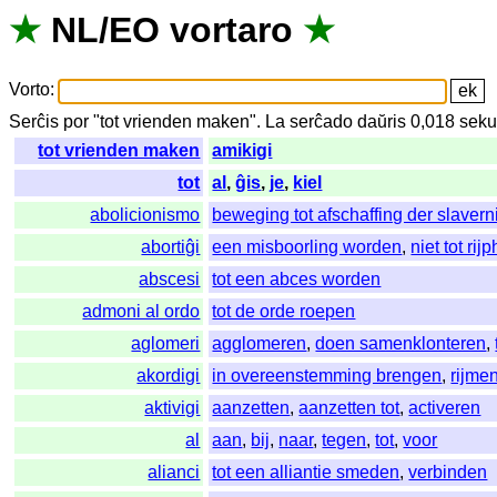
★
NL
/
EO
vortaro
★
Vorto
:
Serĉis
por
"
tot vrienden maken".
La
serĉado
daŭris
0,018
seku
tot vrienden maken
amikigi
tot
al
,
ĝis
,
je
,
kiel
abolicionismo
beweging tot afschaffing der slaverni
abortiĝi
een misboorling worden
,
niet tot ri
abscesi
tot een abces worden
admoni al ordo
tot de orde roepen
aglomeri
agglomeren
,
doen samenklonteren
,
akordigi
in overeenstemming brengen
,
rijme
aktivigi
aanzetten
,
aanzetten tot
,
activeren
al
aan
,
bij
,
naar
,
tegen
,
tot
,
voor
alianci
tot een alliantie smeden
,
verbinden