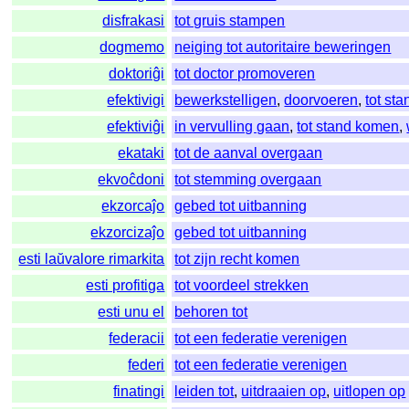
disfrakasi
tot gruis stampen
dogmemo
neiging tot autoritaire beweringen
doktoriĝi
tot doctor promoveren
efektivigi
bewerkstelligen
,
doorvoeren
,
tot st
efektiviĝi
in vervulling gaan
,
tot stand komen
,
ekataki
tot de aanval overgaan
ekvoĉdoni
tot stemming overgaan
ekzorcaĵo
gebed tot uitbanning
ekzorcizaĵo
gebed tot uitbanning
esti laŭvalore rimarkita
tot zijn recht komen
esti profitiga
tot voordeel strekken
esti unu el
behoren tot
federacii
tot een federatie verenigen
federi
tot een federatie verenigen
finatingi
leiden tot
,
uitdraaien op
,
uitlopen op