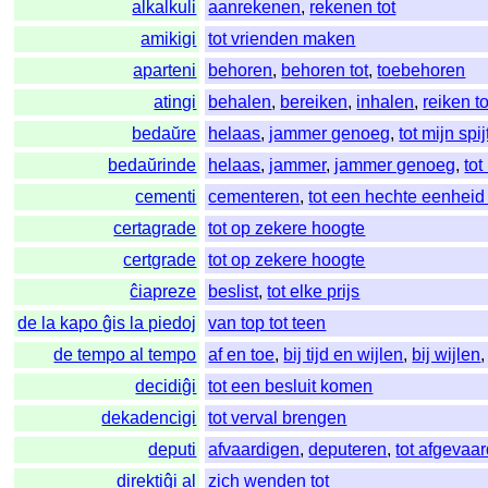
alkalkuli
aanrekenen
,
rekenen tot
amikigi
tot vrienden maken
aparteni
behoren
,
behoren tot
,
toebehoren
atingi
behalen
,
bereiken
,
inhalen
,
reiken to
bedaŭre
helaas
,
jammer genoeg
,
tot mijn spij
bedaŭrinde
helaas
,
jammer
,
jammer genoeg
,
tot
cementi
cementeren
,
tot een hechte eenhei
certagrade
tot op zekere hoogte
certgrade
tot op zekere hoogte
ĉiapreze
beslist
,
tot elke prijs
de la kapo ĝis la piedoj
van top tot teen
de tempo al tempo
af en toe
,
bij tijd en wijlen
,
bij wijlen
decidiĝi
tot een besluit komen
dekadencigi
tot verval brengen
deputi
afvaardigen
,
deputeren
,
tot afgevaa
direktiĝi al
zich wenden tot