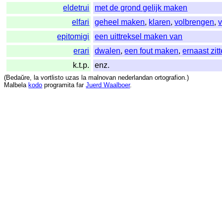
eldetrui
met de grond gelijk maken
elfari
geheel maken
,
klaren
,
volbrengen
,
v
epitomigi
een uittreksel maken van
erari
dwalen
,
een fout maken
,
ernaast zit
k.t.p.
enz.
(
Bedaŭre
,
la
vortlisto
uzas
la
malnovan
nederlandan
ortografion
.)
Malbela
kodo
programita
far
Juerd Waalboer
.