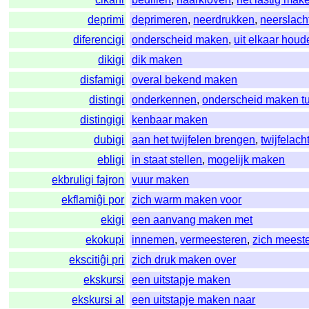
deprimi
deprimeren
,
neerdrukken
,
neerslach
diferencigi
onderscheid maken
,
uit elkaar houd
dikigi
dik maken
disfamigi
overal bekend maken
distingi
onderkennen
,
onderscheid maken t
distingigi
kenbaar maken
dubigi
aan het twijfelen brengen
,
twijfelac
ebligi
in staat stellen
,
mogelijk maken
ekbruligi fajron
vuur maken
ekflamiĝi por
zich warm maken voor
ekigi
een aanvang maken met
ekokupi
innemen
,
vermeesteren
,
zich meest
ekscitiĝi pri
zich druk maken over
ekskursi
een uitstapje maken
ekskursi al
een uitstapje maken naar