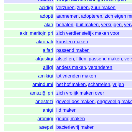
acidigi
verzuren
,
zuren
,
zuur maken
adopti
aannemen
,
adopteren
,
zich eigen 
akiri
behalen
,
buit maken
,
verkrijgen
,
ver
akiri meritojn pri
zich verdienstelijk maken voor
akrobati
kunsten maken
alfari
passend maken
alĝustigi
afstellen
,
fitten
,
passend maken
,
ver
aliigi
anders maken
,
veranderen
amikigi
tot vrienden maken
amindumi
het hof maken
,
scharrelen
,
vrijen
amuziĝi pri
zich vrolijk maken over
anestezi
gevoelloos maken
,
ongevoelig mak
anigi
lid maken
aromigi
geurig maken
asepsi
bacterievrij maken