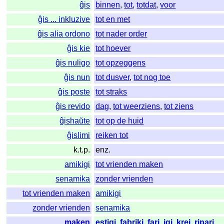
ĝis
binnen
,
tot
,
totdat
,
voor
ĝis ... inkluzive
tot en met
ĝis alia ordono
tot nader order
ĝis kie
tot hoever
ĝis nuligo
tot opzeggens
ĝis nun
tot dusver
,
tot nog toe
ĝis poste
tot straks
ĝis revido
dag
,
tot weerziens
,
tot ziens
ĝishaŭte
tot op de huid
ĝislimi
reiken tot
k.t.p.
enz.
amikigi
tot vrienden maken
senamika
zonder vrienden
tot vrienden maken
amikigi
zonder vrienden
senamika
maken
estigi
,
fabriki
,
fari
,
igi
,
krei
,
ripari