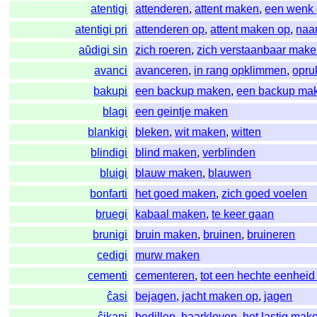
atentigi
attenderen
,
attent maken
,
een wenk
atentigi pri
attenderen op
,
attent maken op
,
naa
aŭdigi sin
zich roeren
,
zich verstaanbaar mak
avanci
avanceren
,
in rang opklimmen
,
opru
bakupi
een backup maken
,
een backup ma
blagi
een geintje maken
blankigi
bleken
,
wit maken
,
witten
blindigi
blind maken
,
verblinden
bluigi
blauw maken
,
blauwen
bonfarti
het goed maken
,
zich goed voelen
bruegi
kabaal maken
,
te keer gaan
brunigi
bruin maken
,
bruinen
,
bruineren
cedigi
murw maken
cementi
cementeren
,
tot een hechte eenhei
ĉasi
bejagen
,
jacht maken op
,
jagen
ĉikani
bedillen
,
haarkloven
,
het lastig mak