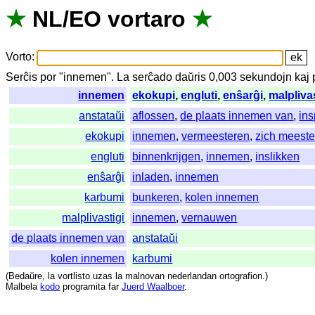
★
NL
/
EO
vortaro
★
Vorto
:
Serĉis
por
"
innemen".
La
serĉado
daŭris
0,003
sekundojn
kaj
innemen
ekokupi
,
engluti
,
enŝarĝi
,
malpliva
anstataŭi
aflossen
,
de plaats innemen van
,
ins
ekokupi
innemen
,
vermeesteren
,
zich meest
engluti
binnenkrijgen
,
innemen
,
inslikken
enŝarĝi
inladen
,
innemen
karbumi
bunkeren
,
kolen innemen
malplivastigi
innemen
,
vernauwen
de plaats innemen van
anstataŭi
kolen innemen
karbumi
(
Bedaŭre
,
la
vortlisto
uzas
la
malnovan
nederlandan
ortografion
.)
Malbela
kodo
programita
far
Juerd Waalboer
.