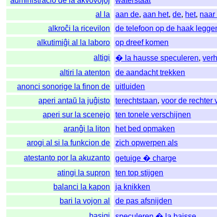
administracio de la akvovojoj
waterstaat
al la
aan de
,
aan het
,
de
,
het
,
naar
alkroĉi la ricevilon
de telefoon op de haak legge
alkutimiĝi al la laboro
op dreef komen
altigi
� la hausse speculeren
,
ver
altiri la atenton
de aandacht trekken
anonci sonorige la finon de
uitluiden
aperi antaŭ la juĝisto
terechtstaan
,
voor de rechter 
aperi sur la scenejo
ten tonele verschijnen
aranĝi la liton
het bed opmaken
arogi al si la funkcion de
zich opwerpen als
atestanto por la akuzanto
getuige � charge
atingi la supron
ten top stijgen
balanci la kapon
ja knikken
bari la vojon al
de pas afsnijden
basigi
speculeren � la baisse