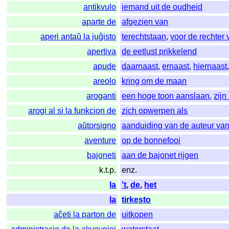
antikvulo
iemand uit de oudheid
aparte de
afgezien van
aperi antaŭ la juĝisto
terechtstaan
,
voor de rechter 
apertiva
de eetlust prikkelend
apude
daarnaast
,
ernaast
,
hiernaast
areolo
kring om de maan
aroganti
een hoge toon aanslaan
,
zijn
arogi al si la funkcion de
zich opwerpen als
aŭtorsigno
aanduiding van de auteur van
aventure
op de bonnefooi
bajoneti
aan de bajonet rijgen
k.t.p.
enz.
la
't
,
de
,
het
la
tirkesto
aĉeti la parton de
uitkopen