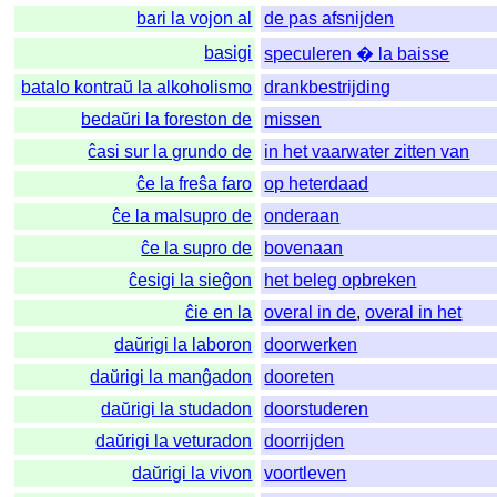
bari la vojon al
de pas afsnijden
basigi
speculeren � la baisse
batalo kontraŭ la alkoholismo
drankbestrijding
bedaŭri la foreston de
missen
ĉasi sur la grundo de
in het vaarwater zitten van
ĉe la freŝa faro
op heterdaad
ĉe la malsupro de
onderaan
ĉe la supro de
bovenaan
ĉesigi la sieĝon
het beleg opbreken
ĉie en la
overal in de
,
overal in het
daŭrigi la laboron
doorwerken
daŭrigi la manĝadon
dooreten
daŭrigi la studadon
doorstuderen
daŭrigi la veturadon
doorrijden
daŭrigi la vivon
voortleven