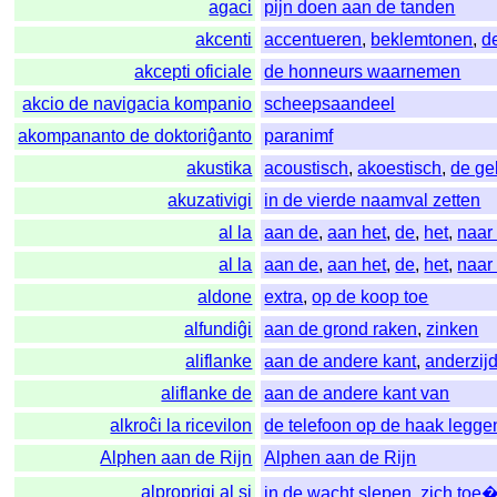
agaci
pijn doen aan de tanden
akcenti
accentueren
,
beklemtonen
,
d
akcepti oficiale
de honneurs waarnemen
akcio de navigacia kompanio
scheepsaandeel
akompananto de doktoriĝanto
paranimf
akustika
acoustisch
,
akoestisch
,
de ge
akuzativigi
in de vierde naamval zetten
al la
aan de
,
aan het
,
de
,
het
,
naar
al la
aan de
,
aan het
,
de
,
het
,
naar
aldone
extra
,
op de koop toe
alfundiĝi
aan de grond raken
,
zinken
aliflanke
aan de andere kant
,
anderzij
aliflanke de
aan de andere kant van
alkroĉi la ricevilon
de telefoon op de haak legge
Alphen aan de Rijn
Alphen aan de Rijn
alproprigi al si
in de wacht slepen
,
zich toe