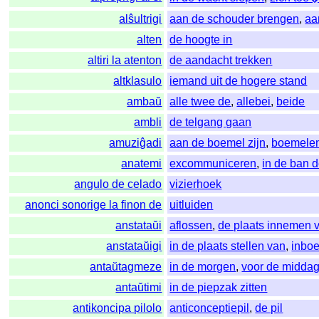
alŝultrigi
aan de schouder brengen
,
aa
alten
de hoogte in
altiri la atenton
de aandacht trekken
altklasulo
iemand uit de hogere stand
ambaŭ
alle twee de
,
allebei
,
beide
ambli
de telgang gaan
amuziĝadi
aan de boemel zijn
,
boemele
anatemi
excommuniceren
,
in de ban 
angulo de celado
vizierhoek
anonci sonorige la finon de
uitluiden
anstataŭi
aflossen
,
de plaats innemen 
anstataŭigi
in de plaats stellen van
,
inbo
antaŭtagmeze
in de morgen
,
voor de midda
antaŭtimi
in de piepzak zitten
antikoncipa pilolo
anticonceptiepil
,
de pil