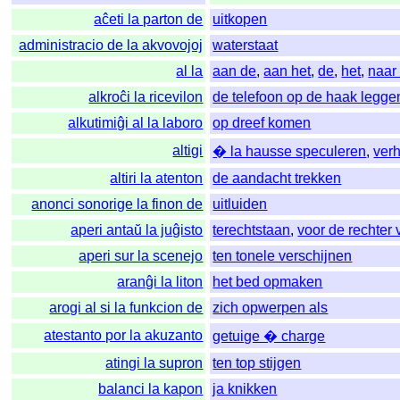
aĉeti la parton de
uitkopen
administracio de la akvovojoj
waterstaat
al la
aan de
,
aan het
,
de
,
het
,
naar
alkroĉi la ricevilon
de telefoon op de haak legge
alkutimiĝi al la laboro
op dreef komen
altigi
� la hausse speculeren
,
ver
altiri la atenton
de aandacht trekken
anonci sonorige la finon de
uitluiden
aperi antaŭ la juĝisto
terechtstaan
,
voor de rechter 
aperi sur la scenejo
ten tonele verschijnen
aranĝi la liton
het bed opmaken
arogi al si la funkcion de
zich opwerpen als
atestanto por la akuzanto
getuige � charge
atingi la supron
ten top stijgen
balanci la kapon
ja knikken