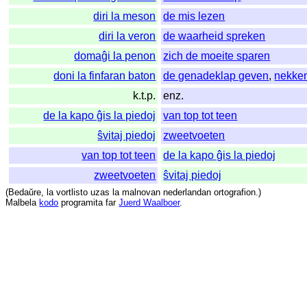
diri la meson
de mis lezen
diri la veron
de waarheid spreken
domaĝi la penon
zich de moeite sparen
doni la finfaran baton
de genadeklap geven
,
nekke
k.t.p.
enz.
de la kapo ĝis la piedoj
van top tot teen
ŝvitaj piedoj
zweetvoeten
van top tot teen
de la kapo ĝis la piedoj
zweetvoeten
ŝvitaj piedoj
(
Bedaŭre
,
la
vortlisto
uzas
la
malnovan
nederlandan
ortografion
.)
Malbela
kodo
programita
far
Juerd Waalboer
.