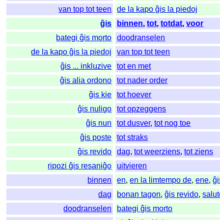
van top tot teen
de la kapo ĝis la piedoj
ĝis
binnen
,
tot
,
totdat
,
voor
bategi ĝis morto
doodranselen
de la kapo ĝis la piedoj
van top tot teen
ĝis ... inkluzive
tot en met
ĝis alia ordono
tot nader order
ĝis kie
tot hoever
ĝis nuligo
tot opzeggens
ĝis nun
tot dusver
,
tot nog toe
ĝis poste
tot straks
ĝis revido
dag
,
tot weerziens
,
tot ziens
ripozi ĝis resaniĝo
uitvieren
binnen
en
,
en la limtempo de
,
ene
,
ĝi
dag
bonan tagon
,
ĝis revido
,
salu
doodranselen
bategi ĝis morto