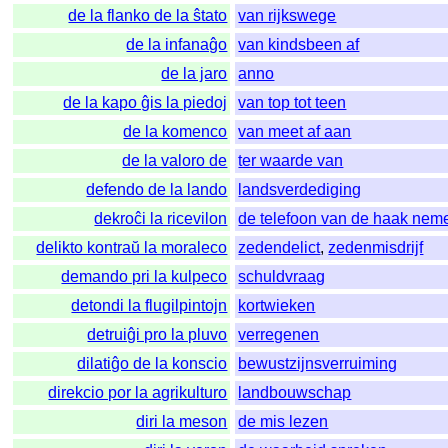
de la flanko de la ŝtato
van rijkswege
de la infanaĝo
van kindsbeen af
de la jaro
anno
de la kapo ĝis la piedoj
van top tot teen
de la komenco
van meet af aan
de la valoro de
ter waarde van
defendo de la lando
landsverdediging
dekroĉi la ricevilon
de telefoon van de haak nem
delikto kontraŭ la moraleco
zedendelict
,
zedenmisdrijf
demando pri la kulpeco
schuldvraag
detondi la flugilpintojn
kortwieken
detruiĝi pro la pluvo
verregenen
dilatiĝo de la konscio
bewustzijnsverruiming
direkcio por la agrikulturo
landbouwschap
diri la meson
de mis lezen