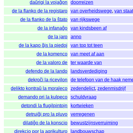
daŭrigi la vojaĝon
doorreizen
de la flanko de la registaro
van overheidswege
,
van sta
de la flanko de la ŝtato
van rijkswege
de la infanaĝo
van kindsbeen af
de la jaro
anno
de la kapo ĝis la piedoj
van top tot teen
de la komenco
van meet af aan
de la valoro de
ter waarde van
defendo de la lando
landsverdediging
dekroĉi la ricevilon
de telefoon van de haak nem
delikto kontraŭ la moraleco
zedendelict
,
zedenmisdrijf
demando pri la kulpeco
schuldvraag
detondi la flugilpintojn
kortwieken
detruiĝi pro la pluvo
verregenen
dilatiĝo de la konscio
bewustzijnsverruiming
direkcio por la agrikulturo
landbouwschap