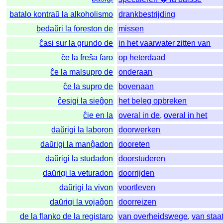
batalo kontraŭ la alkoholismo
drankbestrijding
bedaŭri la foreston de
missen
ĉasi sur la grundo de
in het vaarwater zitten van
ĉe la freŝa faro
op heterdaad
ĉe la malsupro de
onderaan
ĉe la supro de
bovenaan
ĉesigi la sieĝon
het beleg opbreken
ĉie en la
overal in de
,
overal in het
daŭrigi la laboron
doorwerken
daŭrigi la manĝadon
dooreten
daŭrigi la studadon
doorstuderen
daŭrigi la veturadon
doorrijden
daŭrigi la vivon
voortleven
daŭrigi la vojaĝon
doorreizen
de la flanko de la registaro
van overheidswege
,
van sta