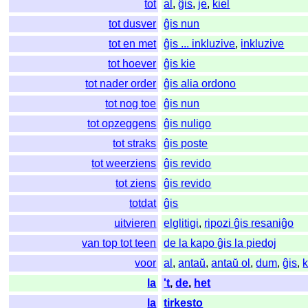
tot
al
,
ĝis
,
je
,
kiel
tot dusver
ĝis nun
tot en met
ĝis ... inkluzive
,
inkluzive
tot hoever
ĝis kie
tot nader order
ĝis alia ordono
tot nog toe
ĝis nun
tot opzeggens
ĝis nuligo
tot straks
ĝis poste
tot weerziens
ĝis revido
tot ziens
ĝis revido
totdat
ĝis
uitvieren
elglitigi
,
ripozi ĝis resaniĝo
van top tot teen
de la kapo ĝis la piedoj
voor
al
,
antaŭ
,
antaŭ ol
,
dum
,
ĝis
,
k
la
't
,
de
,
het
la
tirkesto