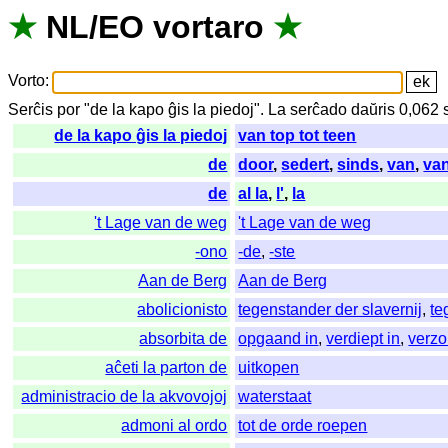
★
NL
/
EO
vortaro
★
Vorto
:
Serĉis
por
"
de la kapo ĝis la piedoj".
La
serĉado
daŭris
0,062
de la kapo ĝis la piedoj
van top tot teen
de
door
,
sedert
,
sinds
,
van
,
va
de
al la
,
l'
,
la
't Lage van de weg
't Lage van de weg
-ono
-de
,
-ste
Aan de Berg
Aan de Berg
abolicionisto
tegenstander der slavernij
,
te
absorbita de
opgaand in
,
verdiept in
,
verzo
aĉeti la parton de
uitkopen
administracio de la akvovojoj
waterstaat
admoni al ordo
tot de orde roepen