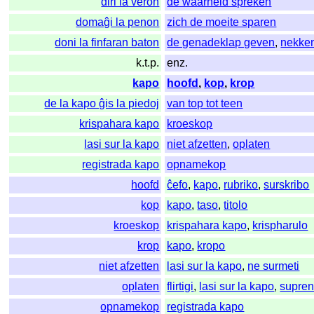
diri la veron
de waarheid spreken
domaĝi la penon
zich de moeite sparen
doni la finfaran baton
de genadeklap geven
,
nekke
k.t.p.
enz.
kapo
hoofd
,
kop
,
krop
de la kapo ĝis la piedoj
van top tot teen
krispahara kapo
kroeskop
lasi sur la kapo
niet afzetten
,
oplaten
registrada kapo
opnamekop
hoofd
ĉefo
,
kapo
,
rubriko
,
surskribo
kop
kapo
,
taso
,
titolo
kroeskop
krispahara kapo
,
krispharulo
krop
kapo
,
kropo
niet afzetten
lasi sur la kapo
,
ne surmeti
oplaten
flirtigi
,
lasi sur la kapo
,
supren
opnamekop
registrada kapo