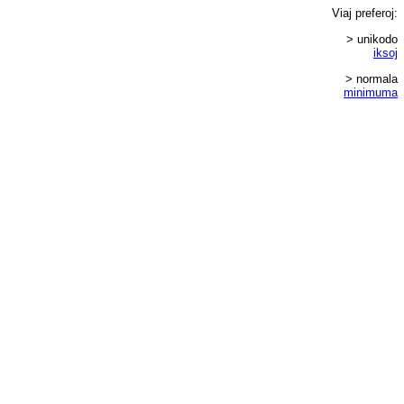
Viaj
preferoj
:
> unikodo
iksoj
> normala
minimuma