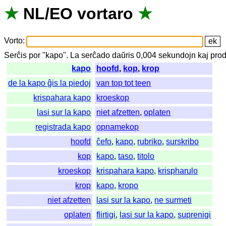
★
NL
/
EO
vortaro
★
Vorto
:
Serĉis
por
"
kapo".
La
serĉado
daŭris
0,004
sekundojn
kaj
prod
kapo
hoofd
,
kop
,
krop
de la kapo ĝis la piedoj
van top tot teen
krispahara kapo
kroeskop
lasi sur la kapo
niet afzetten
,
oplaten
registrada kapo
opnamekop
hoofd
ĉefo
,
kapo
,
rubriko
,
surskribo
kop
kapo
,
taso
,
titolo
kroeskop
krispahara kapo
,
krispharulo
krop
kapo
,
kropo
niet afzetten
lasi sur la kapo
,
ne surmeti
oplaten
flirtigi
,
lasi sur la kapo
,
suprenigi