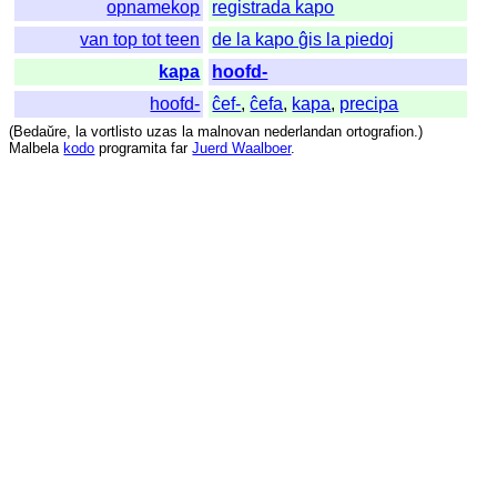
opnamekop
registrada kapo
van top tot teen
de la kapo ĝis la piedoj
kapa
hoofd-
hoofd-
ĉef-
,
ĉefa
,
kapa
,
precipa
(
Bedaŭre
,
la
vortlisto
uzas
la
malnovan
nederlandan
ortografion
.)
Malbela
kodo
programita
far
Juerd Waalboer
.