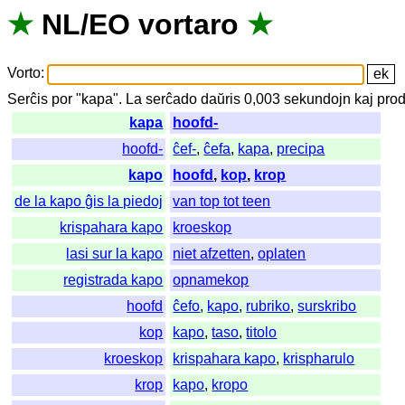
★
NL
/
EO
vortaro
★
Vorto
:
Serĉis
por
"
kapa".
La
serĉado
daŭris
0,003
sekundojn
kaj
prod
kapa
hoofd-
hoofd-
ĉef-
,
ĉefa
,
kapa
,
precipa
kapo
hoofd
,
kop
,
krop
de la kapo ĝis la piedoj
van top tot teen
krispahara kapo
kroeskop
lasi sur la kapo
niet afzetten
,
oplaten
registrada kapo
opnamekop
hoofd
ĉefo
,
kapo
,
rubriko
,
surskribo
kop
kapo
,
taso
,
titolo
kroeskop
krispahara kapo
,
krispharulo
krop
kapo
,
kropo