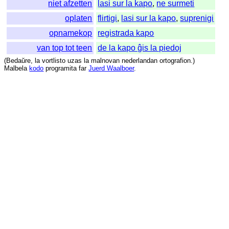
niet afzetten
lasi sur la kapo
,
ne surmeti
oplaten
flirtigi
,
lasi sur la kapo
,
suprenigi
opnamekop
registrada kapo
van top tot teen
de la kapo ĝis la piedoj
(
Bedaŭre
,
la
vortlisto
uzas
la
malnovan
nederlandan
ortografion
.)
Malbela
kodo
programita
far
Juerd Waalboer
.