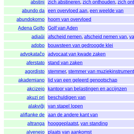
abstini
zich abstineren
,
zich onthouden
,
zich on
abundo da
een overvloed aan
,
een weelde van
abundokorno
hoorn van overvloed
Adena Golfo
Golf van Aden
adiaŭi
afscheid nemen
,
afscheid nemen van
,
v
adobo
bouwsteen van gedroogde klei
advokataĉo
advocaat van kwade zaken
aferstato
stand van zaken
agordisto
stemmer
,
stemmer van muziekinstrumen
akademiano
lid van een geleerd genootschap
akcizejo
kantoor van belastingen en accijnzen
akuzi pri
beschuldigen van
alakviĝi
van stapel lopen
aliflanke de
aan de andere kant van
altranga
hooggeplaatst
,
van standing
alvenejo
plaats van aankomst