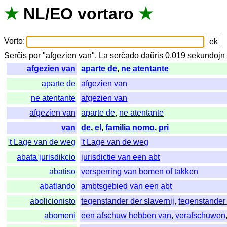
★
NL
/
EO
vortaro
★
Vorto
:
Serĉis
por
"
afgezien van".
La
serĉado
daŭris
0,019
sekundojn
afgezien van
aparte de
,
ne atentante
aparte de
afgezien van
ne atentante
afgezien van
afgezien van
aparte de
,
ne atentante
van
de
,
el
,
familia nomo
,
pri
't Lage van de weg
't Lage van de weg
abata jurisdikcio
jurisdictie van een abt
abatiso
versperring van bomen of takken
abatlando
ambtsgebied van een abt
abolicionisto
tegenstander der slavernij
,
tegenstander 
abomeni
een afschuw hebben van
,
verafschuwen