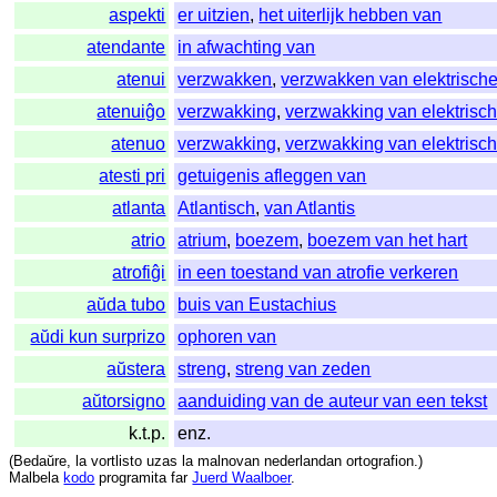
aspekti
er uitzien
,
het uiterlijk hebben van
atendante
in afwachting van
atenui
verzwakken
,
verzwakken van elektrisch
atenuiĝo
verzwakking
,
verzwakking van elektrisc
atenuo
verzwakking
,
verzwakking van elektrisc
atesti pri
getuigenis afleggen van
atlanta
Atlantisch
,
van Atlantis
atrio
atrium
,
boezem
,
boezem van het hart
atrofiĝi
in een toestand van atrofie verkeren
aŭda tubo
buis van Eustachius
aŭdi kun surprizo
ophoren van
aŭstera
streng
,
streng van zeden
aŭtorsigno
aanduiding van de auteur van een tekst
k.t.p.
enz.
(
Bedaŭre
,
la
vortlisto
uzas
la
malnovan
nederlandan
ortografion
.)
Malbela
kodo
programita
far
Juerd Waalboer
.