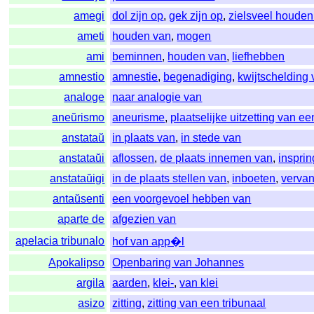
amegi
dol zijn op
,
gek zijn op
,
zielsveel houden
ameti
houden van
,
mogen
ami
beminnen
,
houden van
,
liefhebben
amnestio
amnestie
,
begenadiging
,
kwijtschelding 
analoge
naar analogie van
aneŭrismo
aneurisme
,
plaatselijke uitzetting van e
anstataŭ
in plaats van
,
in stede van
anstataŭi
aflossen
,
de plaats innemen van
,
inspri
anstataŭigi
in de plaats stellen van
,
inboeten
,
verva
antaŭsenti
een voorgevoel hebben van
aparte de
afgezien van
apelacia tribunalo
hof van app�l
Apokalipso
Openbaring van Johannes
argila
aarden
,
klei-
,
van klei
asizo
zitting
,
zitting van een tribunaal