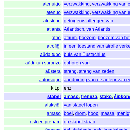
atenuiĝo
verzwakking
,
verzwakking van e
atenuo
verzwakking
,
verzwakking van e
atesti pri
getuigenis afleggen van
atlanta
Atlantisch
,
van Atlantis
atrio
atrium
,
boezem
,
boezem van het
atrofiĝi
in een toestand van atrofie verk
aŭda tubo
buis van Eustachius
aŭdi kun surprizo
ophoren van
aŭstera
streng
,
streng van zeden
aŭtorsigno
aanduiding van de auteur van e
k.t.p.
enz.
stapel
amaso
,
freneza
,
stako
,
ŝipkon
alakviĝi
van stapel lopen
amaso
boel
,
drom
,
hoop
,
massa
,
menig
esti en preparo
op stapel staan