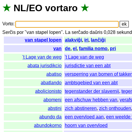
★
NL
/
EO
vortaro
★
Vorto
:
Serĉis
por
"
van stapel lopen".
La
serĉado
daŭris
0,028
sekund
van stapel lopen
alakviĝi
,
iri
,
lanĉiĝi
van
de
,
el
,
familia nomo
,
pri
't Lage van de weg
't Lage van de weg
abata jurisdikcio
jurisdictie van een abt
abatiso
versperring van bomen of takke
abatlando
ambtsgebied van een abt
abolicionisto
tegenstander der slavernij
,
tege
abomeni
een afschuw hebben van
,
veraf
abstini
zich abstineren
,
zich onthouden
abundo da
een overvloed aan
,
een weelde
abundokorno
hoorn van overvloed