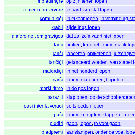
iri piedfingre
op zijn tenen lopen
komenci tro fervore
te hard van stal lopen
komunikiĝi
in elkaar lopen
,
in verbinding st
krabli
zijdelings lopen
la afero ne tiom graviĝos
dat zal zo'n vaart niet lopen
lami
hinken
,
kreupel lopen
,
mank lop
lanĉi
lanceren
,
ontketenen
,
uitschrijv
lanĉiĝi
gelanceerd worden
,
van stapel 
malordiĝi
in het honderd lopen
marŝi
lopen
,
marcheren
,
tippelen
marŝi ritme
in de pas lopen
paraziti
klaplopen
,
op de schobberdebo
pasi inter la vergoj
spitsroeden lopen
paŝi
lopen
,
schrijden
,
stappen
,
trede
piediri
gaan
,
lopen
,
te voet gaan
piedpremi
aanstampen
,
onder de voet lop