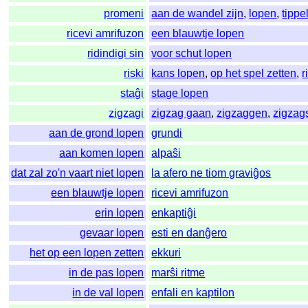
promeni
aan de wandel zijn
,
lopen
,
tippe
ricevi amrifuzon
een blauwtje lopen
ridindigi sin
voor schut lopen
riski
kans lopen
,
op het spel zetten
,
r
staĝi
stage lopen
zigzagi
zigzag gaan
,
zigzaggen
,
zigzag
aan de grond lopen
grundi
aan komen lopen
alpaŝi
dat zal zo'n vaart niet lopen
la afero ne tiom graviĝos
een blauwtje lopen
ricevi amrifuzon
erin lopen
enkaptiĝi
gevaar lopen
esti en danĝero
het op een lopen zetten
ekkuri
in de pas lopen
marŝi ritme
in de val lopen
enfali en kaptilon