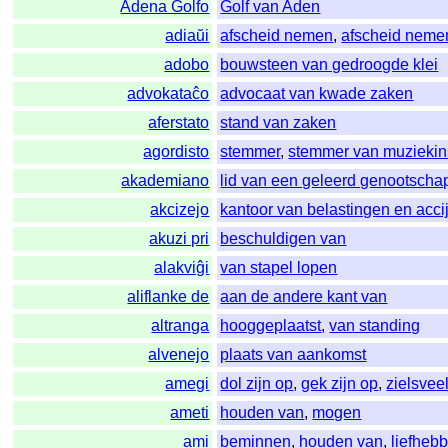
Adena Golfo
Golf van Aden
adiaŭi
afscheid nemen
,
afscheid neme
adobo
bouwsteen van gedroogde klei
advokataĉo
advocaat van kwade zaken
aferstato
stand van zaken
agordisto
stemmer
,
stemmer van muziekin
akademiano
lid van een geleerd genootscha
akcizejo
kantoor van belastingen en acci
akuzi pri
beschuldigen van
alakviĝi
van stapel lopen
aliflanke de
aan de andere kant van
altranga
hooggeplaatst
,
van standing
alvenejo
plaats van aankomst
amegi
dol zijn op
,
gek zijn op
,
zielsvee
ameti
houden van
,
mogen
ami
beminnen
,
houden van
,
liefheb