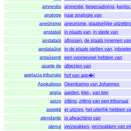
amnestio
amnestie
,
begenadiging
,
kwijtsc
analoge
naar analogie van
aneŭrismo
aneurisme
,
plaatselijke uitzett
anstataŭ
in plaats van
,
in stede van
anstataŭi
aflossen
,
de plaats innemen va
anstataŭigi
in de plaats stellen van
,
inboete
antaŭsenti
een voorgevoel hebben van
aparte de
afgezien van
apelacia tribunalo
hof van app�l
Apokalipso
Openbaring van Johannes
argila
aarden
,
klei-
,
van klei
asizo
zitting
,
zitting van een tribunaal
aspekti
er uitzien
,
het uiterlijk hebben v
atendante
in afwachting van
atenui
verzwakken
,
verzwakken van el