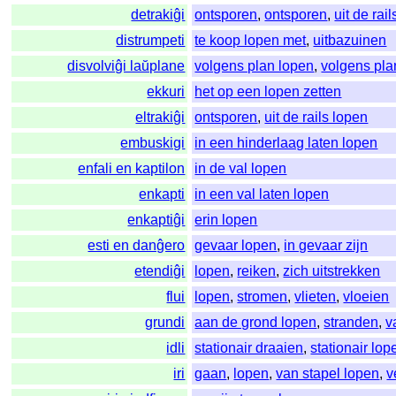
detrakiĝi
ontsporen
,
ontsporen
,
uit de rai
distrumpeti
te koop lopen met
,
uitbazuinen
disvolviĝi laŭplane
volgens plan lopen
,
volgens pla
ekkuri
het op een lopen zetten
eltrakiĝi
ontsporen
,
uit de rails lopen
embuskigi
in een hinderlaag laten lopen
enfali en kaptilon
in de val lopen
enkapti
in een val laten lopen
enkaptiĝi
erin lopen
esti en danĝero
gevaar lopen
,
in gevaar zijn
etendiĝi
lopen
,
reiken
,
zich uitstrekken
flui
lopen
,
stromen
,
vlieten
,
vloeien
grundi
aan de grond lopen
,
stranden
,
v
idli
stationair draaien
,
stationair lop
iri
gaan
,
lopen
,
van stapel lopen
,
v