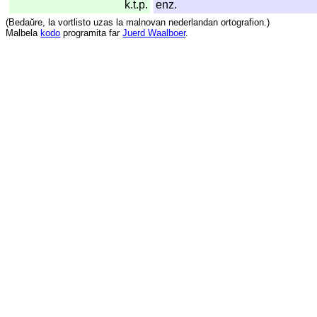
k.t.p.
enz.
(
Bedaŭre
,
la
vortlisto
uzas
la
malnovan
nederlandan
ortografion
.)
Malbela
kodo
programita
far
Juerd Waalboer
.