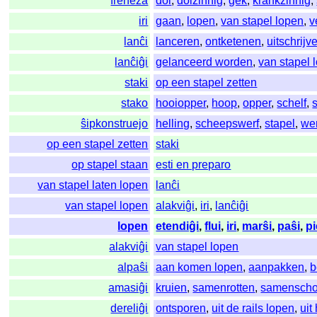
freneza
dol
,
dolzinnig
,
gek
,
krankzinnig
,
iri
gaan
,
lopen
,
van stapel lopen
,
v
lanĉi
lanceren
,
ontketenen
,
uitschrijv
lanĉiĝi
gelanceerd worden
,
van stapel 
staki
op een stapel zetten
stako
hooiopper
,
hoop
,
opper
,
schelf
,
ŝipkonstruejo
helling
,
scheepswerf
,
stapel
,
wer
op een stapel zetten
staki
op stapel staan
esti en preparo
van stapel laten lopen
lanĉi
van stapel lopen
alakviĝi
,
iri
,
lanĉiĝi
lopen
etendiĝi
,
flui
,
iri
,
marŝi
,
paŝi
,
pi
alakviĝi
van stapel lopen
alpaŝi
aan komen lopen
,
aanpakken
,
b
amasiĝi
kruien
,
samenrotten
,
samenscho
dereliĝi
ontsporen
,
uit de rails lopen
,
uit