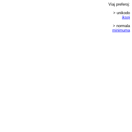
Viaj
preferoj
:
> unikodo
iksoj
> normala
minimuma