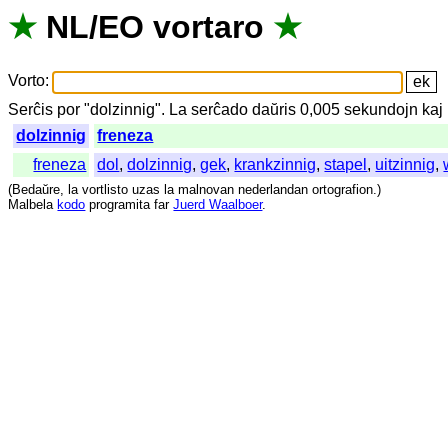
★
NL
/
EO
vortaro
★
Vorto
:
Serĉis
por
"
dolzinnig".
La
serĉado
daŭris
0,005
sekundojn
kaj
dolzinnig
freneza
freneza
dol
,
dolzinnig
,
gek
,
krankzinnig
,
stapel
,
uitzinnig
,
(
Bedaŭre
,
la
vortlisto
uzas
la
malnovan
nederlandan
ortografion
.)
Malbela
kodo
programita
far
Juerd Waalboer
.