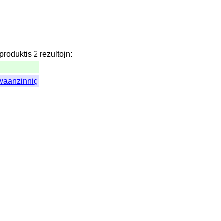
produktis
2
rezultojn
:
waanzinnig