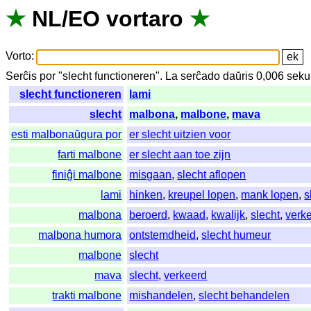
★
NL
/
EO
vortaro
★
Vorto
:
Serĉis
por
"
slecht functioneren".
La
serĉado
daŭris
0,006
seku
slecht functioneren
lami
slecht
malbona
,
malbone
,
mava
esti malbonaŭgura por
er slecht uitzien voor
farti malbone
er slecht aan toe zijn
finiĝi malbone
misgaan
,
slecht aflopen
lami
hinken
,
kreupel lopen
,
mank lopen
,
s
malbona
beroerd
,
kwaad
,
kwalijk
,
slecht
,
verk
malbona humora
ontstemdheid
,
slecht humeur
malbone
slecht
mava
slecht
,
verkeerd
trakti malbone
mishandelen
,
slecht behandelen