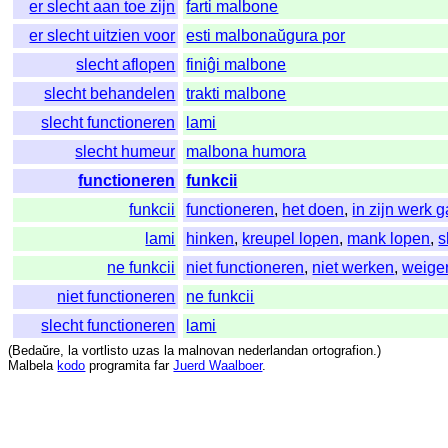
er slecht aan toe zijn
farti malbone
er slecht uitzien voor
esti malbonaŭgura por
slecht aflopen
finiĝi malbone
slecht behandelen
trakti malbone
slecht functioneren
lami
slecht humeur
malbona humora
functioneren
funkcii
funkcii
functioneren
,
het doen
,
in zijn werk 
lami
hinken
,
kreupel lopen
,
mank lopen
,
s
ne funkcii
niet functioneren
,
niet werken
,
weige
niet functioneren
ne funkcii
slecht functioneren
lami
(
Bedaŭre
,
la
vortlisto
uzas
la
malnovan
nederlandan
ortografion
.)
Malbela
kodo
programita
far
Juerd Waalboer
.