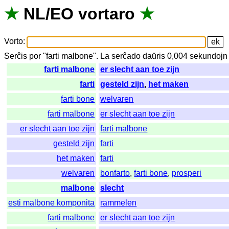
★
NL
/
EO
vortaro
★
Vorto
:
Serĉis
por
"
farti malbone".
La
serĉado
daŭris
0,004
sekundojn
farti malbone
er slecht aan toe zijn
farti
gesteld zijn
,
het maken
farti bone
welvaren
farti malbone
er slecht aan toe zijn
er slecht aan toe zijn
farti malbone
gesteld zijn
farti
het maken
farti
welvaren
bonfarto
,
farti bone
,
prosperi
malbone
slecht
esti malbone komponita
rammelen
farti malbone
er slecht aan toe zijn