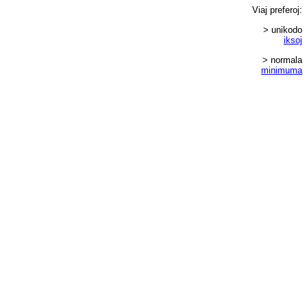
Viaj
preferoj
:
> unikodo
iksoj
> normala
minimuma