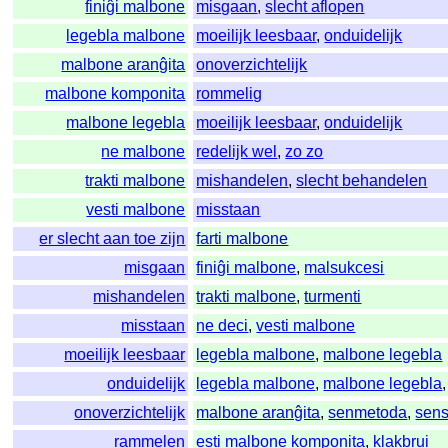
finiĝi malbone
misgaan
,
slecht aflopen
legebla malbone
moeilijk leesbaar
,
onduidelijk
malbone aranĝita
onoverzichtelijk
malbone komponita
rommelig
malbone legebla
moeilijk leesbaar
,
onduidelijk
ne malbone
redelijk wel
,
zo zo
trakti malbone
mishandelen
,
slecht behandelen
vesti malbone
misstaan
er slecht aan toe zijn
farti malbone
misgaan
finiĝi malbone
,
malsukcesi
mishandelen
trakti malbone
,
turmenti
misstaan
ne deci
,
vesti malbone
moeilijk leesbaar
legebla malbone
,
malbone legebla
onduidelijk
legebla malbone
,
malbone legebla
onoverzichtelijk
malbone aranĝita
,
senmetoda
,
sens
rammelen
esti malbone komponita
,
klakbrui