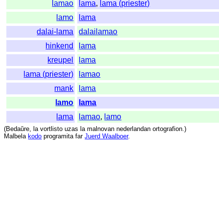
lamao
lama
,
lama (priester)
lamo
lama
dalai-lama
dalailamao
hinkend
lama
kreupel
lama
lama (priester)
lamao
mank
lama
lamo
lama
lama
lamao
,
lamo
(
Bedaŭre
,
la
vortlisto
uzas
la
malnovan
nederlandan
ortografion
.)
Malbela
kodo
programita
far
Juerd Waalboer
.