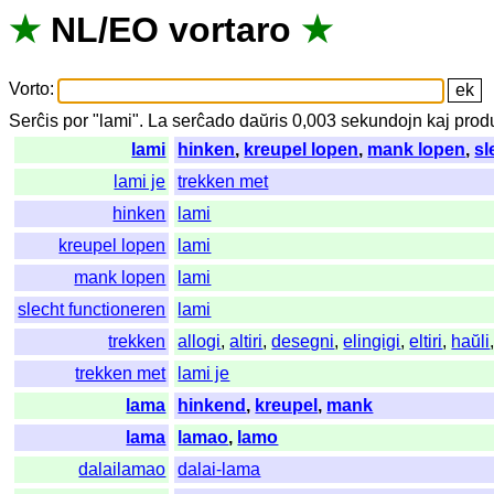
★
NL
/
EO
vortaro
★
Vorto
:
Serĉis
por
"
lami".
La
serĉado
daŭris
0,003
sekundojn
kaj
prod
lami
hinken
,
kreupel lopen
,
mank lopen
,
sl
lami je
trekken met
hinken
lami
kreupel lopen
lami
mank lopen
lami
slecht functioneren
lami
trekken
allogi
,
altiri
,
desegni
,
elingigi
,
eltiri
,
haŭli
trekken met
lami je
lama
hinkend
,
kreupel
,
mank
lama
lamao
,
lamo
dalailamao
dalai-lama