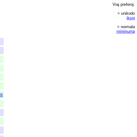
Viaj
preferoj
:
> unikodo
iksoj
> normala
minimuma
ni