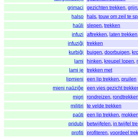
grimaci
gezichten trekken
,
grij
halso
hals
,
touw om zeil te s
haŭli
slepen
,
trekken
infuzi
aftrekken
,
laten trekken
infuziĝi
trekken
kurbiĝi
buigen
,
doorbuigen
,
kr
lami
hinken
,
kreupel lopen
,
lami je
trekken met
lipmieni
een lip trekken
,
pruilen
mieni naŭziĝe
een vies gezicht trekke
migri
rondreizen
,
rondtrekke
militiri
te velde trekken
paŭti
een lip trekken
,
mokke
pridubi
betwijfelen
,
in twijfel t
profiti
profiteren
,
voordeel trek