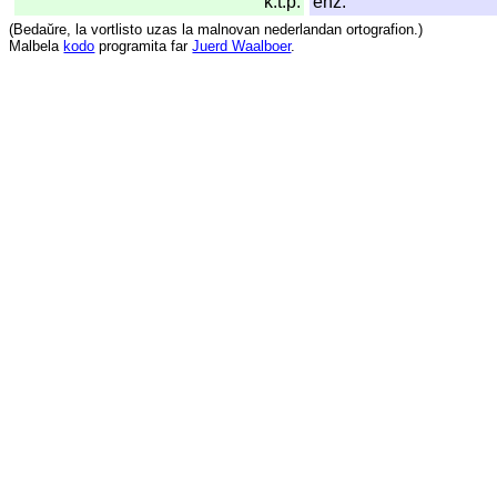
k.t.p.
enz.
(
Bedaŭre
,
la
vortlisto
uzas
la
malnovan
nederlandan
ortografion
.)
Malbela
kodo
programita
far
Juerd Waalboer
.