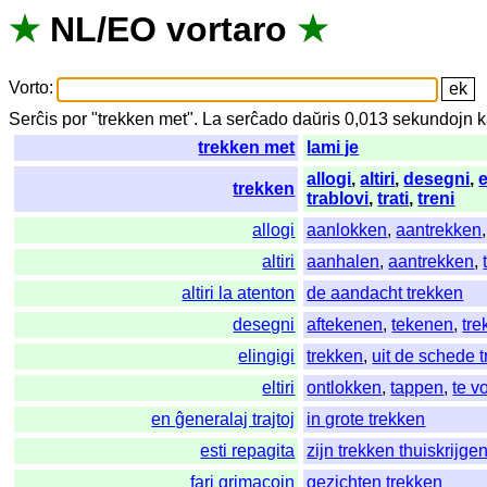
★
NL
/
EO
vortaro
★
Vorto
:
Serĉis
por
"
trekken met".
La
serĉado
daŭris
0,013
sekundojn
k
trekken met
lami je
allogi
,
altiri
,
desegni
,
e
trekken
trablovi
,
trati
,
treni
allogi
aanlokken
,
aantrekken
altiri
aanhalen
,
aantrekken
,
altiri la atenton
de aandacht trekken
desegni
aftekenen
,
tekenen
,
tre
elingigi
trekken
,
uit de schede 
eltiri
ontlokken
,
tappen
,
te v
en ĝeneralaj trajtoj
in grote trekken
esti repagita
zijn trekken thuiskrijge
fari grimacojn
gezichten trekken