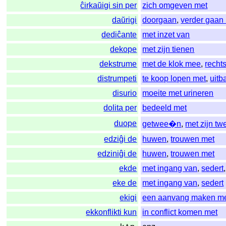
ĉirkaŭigi sin per
zich omgeven met
daŭrigi
doorgaan
,
verder gaan
dediĉante
met inzet van
dekope
met zijn tienen
dekstrume
met de klok mee
,
recht
distrumpeti
te koop lopen met
,
uitb
disurio
moeite met urineren
dolita per
bedeeld met
duope
getwee�n
,
met zijn t
edziĝi de
huwen
,
trouwen met
edziniĝi de
huwen
,
trouwen met
ekde
met ingang van
,
sedert
eke de
met ingang van
,
sedert
ekigi
een aanvang maken m
ekkonflikti kun
in conflict komen met