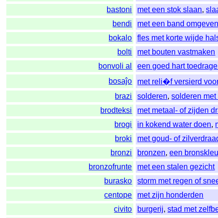
bastoni
met een stok slaan
,
sla
bendi
met een band omgeve
bokalo
fles met korte wijde hal
bolti
met bouten vastmaken
bonvoli al
een goed hart toedrag
bosaĵo
met reli�f versierd vo
brazi
solderen
,
solderen met
brodteksi
met metaal- of zijden 
brogi
in kokend water doen
,
broki
met goud- of zilverdra
bronzi
bronzen
,
een bronskle
bronzofrunte
met een stalen gezicht
burasko
storm met regen of sn
centope
met zijn honderden
civito
burgerij
,
stad met zelfb