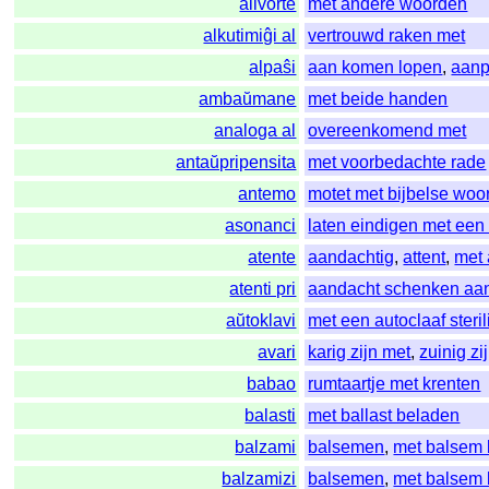
alivorte
met andere woorden
alkutimiĝi al
vertrouwd raken met
alpaŝi
aan komen lopen
,
aan
ambaŭmane
met beide handen
analoga al
overeenkomend met
antaŭpripensita
met voorbedachte rade
antemo
motet met bijbelse woo
asonanci
laten eindigen met een 
atente
aandachtig
,
attent
,
met
atenti pri
aandacht schenken aa
aŭtoklavi
met een autoclaaf steri
avari
karig zijn met
,
zuinig zi
babao
rumtaartje met krenten
balasti
met ballast beladen
balzami
balsemen
,
met balsem 
balzamizi
balsemen
,
met balsem 