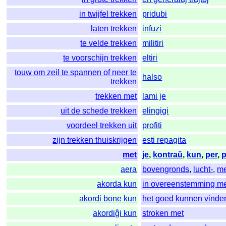
in twijfel trekken
pridubi
laten trekken
infuzi
te velde trekken
militiri
te voorschijn trekken
eltiri
touw om zeil te spannen of neer te
halso
trekken
trekken met
lami je
uit de schede trekken
elingigi
voordeel trekken uit
profiti
zijn trekken thuiskrijgen
esti repagita
met
je
,
kontraŭ
,
kun
,
per
,
p
aera
bovengronds
,
lucht-
,
me
akorda kun
in overeenstemming m
akordi bone kun
het goed kunnen vinde
akordiĝi kun
stroken met