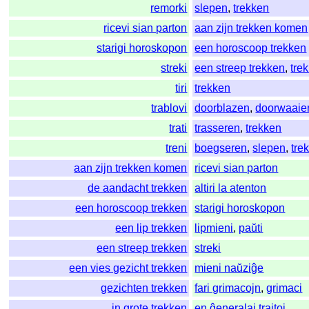
remorki
slepen
,
trekken
ricevi sian parton
aan zijn trekken komen
starigi horoskopon
een horoscoop trekken
streki
een streep trekken
,
tre
tiri
trekken
trablovi
doorblazen
,
doorwaaie
trati
trasseren
,
trekken
treni
boegseren
,
slepen
,
tre
aan zijn trekken komen
ricevi sian parton
de aandacht trekken
altiri la atenton
een horoscoop trekken
starigi horoskopon
een lip trekken
lipmieni
,
paŭti
een streep trekken
streki
een vies gezicht trekken
mieni naŭziĝe
gezichten trekken
fari grimacojn
,
grimaci
in grote trekken
en ĝeneralaj trajtoj