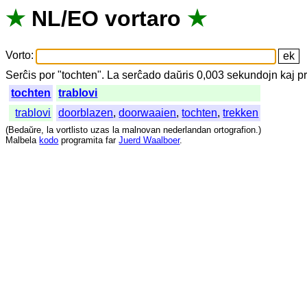
★
NL
/
EO
vortaro
★
Vorto
:
Serĉis
por
"
tochten".
La
serĉado
daŭris
0,003
sekundojn
kaj
p
tochten
trablovi
trablovi
doorblazen
,
doorwaaien
,
tochten
,
trekken
(
Bedaŭre
,
la
vortlisto
uzas
la
malnovan
nederlandan
ortografion
.)
Malbela
kodo
programita
far
Juerd Waalboer
.