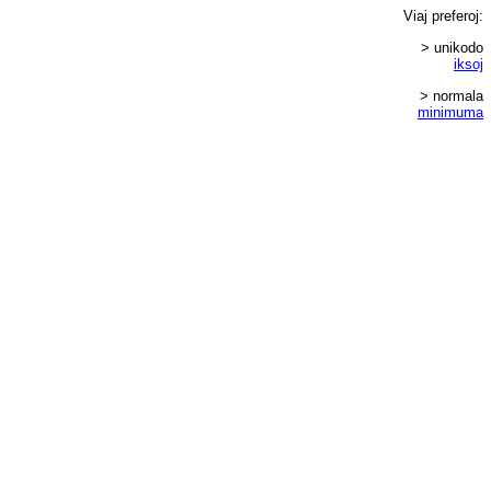
Viaj
preferoj
:
> unikodo
iksoj
> normala
minimuma