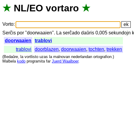
★
NL
/
EO
vortaro
★
Vorto
:
Serĉis
por
"
doorwaaien".
La
serĉado
daŭris
0,005
sekundojn
doorwaaien
trablovi
trablovi
doorblazen
,
doorwaaien
,
tochten
,
trekken
(
Bedaŭre
,
la
vortlisto
uzas
la
malnovan
nederlandan
ortografion
.)
Malbela
kodo
programita
far
Juerd Waalboer
.