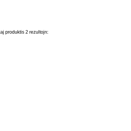
kaj
produktis
2
rezultojn
: