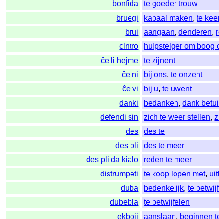
bonfida
te goeder trouw
bruegi
kabaal maken
,
te kee
brui
aangaan
,
denderen
,
cintro
hulpsteiger om boog o
ĉe li hejme
te zijnent
ĉe ni
bij ons
,
te onzent
ĉe vi
bij u
,
te uwent
danki
bedanken
,
dank betu
defendi sin
zich te weer stellen
,
z
des
des te
des pli
des te meer
des pli da kialo
reden te meer
distrumpeti
te koop lopen met
,
ui
duba
bedenkelijk
,
te betwij
dubebla
te betwijfelen
ekboji
aanslaan
,
beginnen te