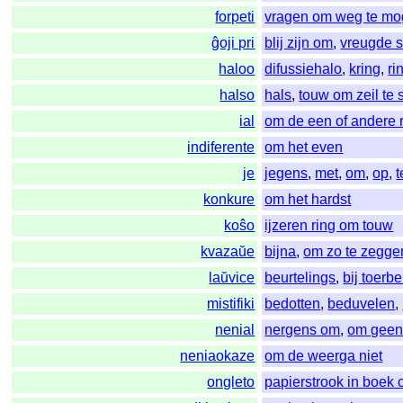
forpeti
vragen om weg te m
ĝoji pri
blij zijn om
,
vreugde 
haloo
difussiehalo
,
kring
,
ri
halso
hals
,
touw om zeil te 
ial
om de een of andere 
indiferente
om het even
je
jegens
,
met
,
om
,
op
,
t
konkure
om het hardst
koŝo
ijzeren ring om touw
kvazaŭe
bijna
,
om zo te zegge
laŭvice
beurtelings
,
bij toerbe
mistifiki
bedotten
,
beduvelen
,
nenial
nergens om
,
om geen
neniaokaze
om de weerga niet
ongleto
papierstrook in boek 