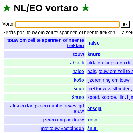
★
NL
/
EO
vortaro
★
Vorto
:
Serĉis
por
"
touw om zeil te spannen of neer te trekken".
La
se
touw om zeil te spannen of neer te
halso
trekken
touw
ŝnuro
absejli
afdalen langs een du
halso
hals
,
touw om zeil te 
koŝo
ijzeren ring om touw
ŝnuri
met touw vastbinden
ŝnuro
koord
,
koorde
,
lijn
,
lij
afdalen langs een dubbelbevestigd
absejli
touw
ijzeren ring om touw
koŝo
met touw vastbinden
ŝnuri