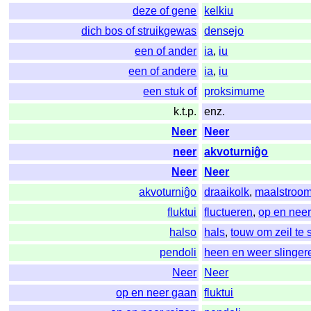
deze of gene
kelkiu
dich bos of struikgewas
densejo
een of ander
ia
,
iu
een of andere
ia
,
iu
een stuk of
proksimume
k.t.p.
enz.
Neer
Neer
neer
akvoturniĝo
Neer
Neer
akvoturniĝo
draaikolk
,
maalstroo
fluktui
fluctueren
,
op en nee
halso
hals
,
touw om zeil te 
pendoli
heen en weer slinger
Neer
Neer
op en neer gaan
fluktui