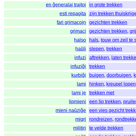
en ĝeneralaj trajtoj
in grote trekken
esti repagita
zijn trekken thuiskrij
fari grimacojn
gezichten trekken
grimaci
gezichten trekken
,
gr
halso
hals
,
touw om zeil te 
haŭli
slepen
,
trekken
infuzi
aftrekken
,
laten trekk
infuziĝi
trekken
kurbiĝi
buigen
,
doorbuigen
,
lami
hinken
,
kreupel lopen
lami je
trekken met
lipmieni
een lip trekken
,
pruil
mieni naŭziĝe
een vies gezicht trek
migri
rondreizen
,
rondtrekk
militiri
te velde trekken