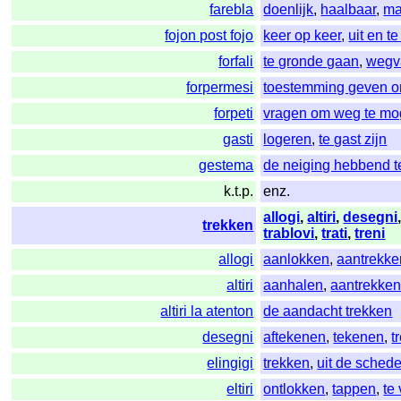
farebla
doenlijk
,
haalbaar
,
ma
fojon post fojo
keer op keer
,
uit en te
forfali
te gronde gaan
,
wegv
forpermesi
toestemming geven om
forpeti
vragen om weg te m
gasti
logeren
,
te gast zijn
gestema
de neiging hebbend t
k.t.p.
enz.
allogi
,
altiri
,
desegni
trekken
trablovi
,
trati
,
treni
allogi
aanlokken
,
aantrekke
altiri
aanhalen
,
aantrekke
altiri la atenton
de aandacht trekken
desegni
aftekenen
,
tekenen
,
t
elingigi
trekken
,
uit de schede
eltiri
ontlokken
,
tappen
,
te