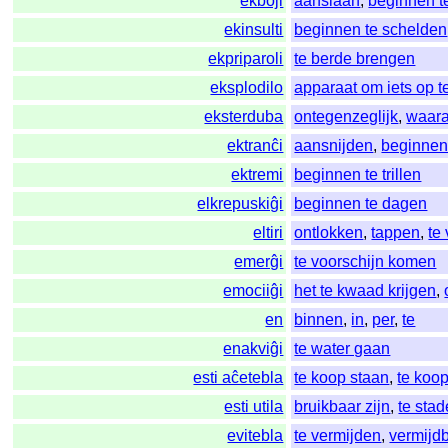
ekboji
aanslaan
,
beginnen te
ekinsulti
beginnen te schelden
ekpriparoli
te berde brengen
eksplodilo
apparaat om iets op t
eksterduba
ontegenzeglijk
,
waaraa
ektranĉi
aansnijden
,
beginnen 
ektremi
beginnen te trillen
elkrepuskiĝi
beginnen te dagen
eltiri
ontlokken
,
tappen
,
te
emerĝi
te voorschijn komen
emociiĝi
het te kwaad krijgen
,
en
binnen
,
in
,
per
,
te
enakviĝi
te water gaan
esti aĉetebla
te koop staan
,
te koop
esti utila
bruikbaar zijn
,
te sta
evitebla
te vermijden
,
vermijd