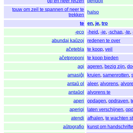
op en neer reizen
pendoli
touw om zeil te spannen of neer te
halso
trekken
te
en
,
je
,
tro
-eco
-heid
,
-ie
,
-schap
,
-te
,
abundaj kaŭzoj
redenen te over
aĉetebla
te koop
,
veil
aĉetproponi
te koop bieden
agi
ageren
,
bezig zijn
,
do
amasiĝi
kruien
,
samenrotten
,
antaŭ ol
aleer
,
alvorens
,
alvor
antaŭol
alvorens te
aperi
opdagen
,
opdraven
,
t
aperigi
laten verschijnen
,
opd
atendi
afhalen
,
te wachten s
aŭtografio
kunst om handschrift