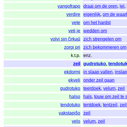
vangofrapo
draai om de oren
,
lel
,
verdire
eigenlijk
,
om de waar
vete
om het hardst
veti je
wedden om
volvi sin ĉirkaŭ
zich strengelen om
zorgi pri
zich bekommeren om
k.t.p.
enz.
zeil
gudrotuko
,
tendotu
ekdormi
in slaap vallen
,
insla
ekveli
onder zeil gaan
gudrotuko
teerdoek
,
velum
,
zeil
halso
hals
,
touw om zeil te 
tendotuko
tentdoek
,
tentzeil
,
zeil
vakstapiŝo
zeil
velo
velum
,
zeil