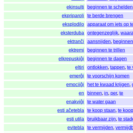
ekinsulti
beginnen te schelden
ekpriparoli
te berde brengen
eksplodilo
apparaat om iets op t
eksterduba
ontegenzeglijk
,
waaraa
ektranĉi
aansnijden
,
beginnen 
ektremi
beginnen te trillen
elkrepuskiĝi
beginnen te dagen
eltiri
ontlokken
,
tappen
,
te
emerĝi
te voorschijn komen
emociiĝi
het te kwaad krijgen
,
en
binnen
,
in
,
per
,
te
enakviĝi
te water gaan
esti aĉetebla
te koop staan
,
te koop
esti utila
bruikbaar zijn
,
te sta
evitebla
te vermijden
,
vermijd