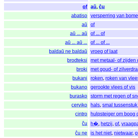
of
aŭ
,
ĉu
abatiso
versperring van bome
aŭ
of
aŭ ... aŭ
of ... of
aŭ ... aŭ ...
of ... of ...
baldaŭ ne baldaŭ
vroeg of laat
brodteksi
met metaal- of zijde
broki
met goud- of zilverd
bukani
roken
,
roken van vlees
bukano
gerookte vlees of vis
burasko
storm met regen of s
cerviko
hals
,
smal tussenstuk
cintro
hulpsteiger om boog o
ĉu
h�
,
hetzij
,
of
,
vraagpa
ĉu ne
is het niet
,
nietwaar
,
o