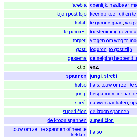
farebla
doenlijk
,
haalbaar
,
ma
fojon post fojo
keer op keer
,
uit en te
forfali
te gronde gaan
,
wegv
forpermesi
toestemming geven om
forpeti
vragen om weg te m
gasti
logeren
,
te gast zijn
gestema
de neiging hebbend t
k.t.p.
enz.
spannen
jungi
,
streĉi
halso
hals
,
touw om zeil te 
jungi
bespannen
,
inspann
streĉi
nauwer aanhalen
,
op
superi ĉion
de kroon spannen
de kroon spannen
superi ĉion
touw om zeil te spannen of neer te
halso
trekken