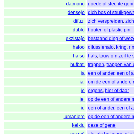
dajmono
goede of slechte gen
densejo
dich bos of struikgew
difuzi
zich verspreiden
,
zich
dublo
houten of plastic pin
ekzistaĵo
bestaand ding of we
haloo
difussiehalo
,
kring
,
ri
halso
hals
,
touw om zeil te 
hufbati
trappen
,
trappen van 
ia
een of ander
,
een of 
ial
om de een of andere 
ie
ergens
,
hier of daar
iel
op de een of andere 
iu
een of ander
,
een of 
iumaniere
op de een of andere 
kelkiu
deze of gene
kvazaŭ
als
,
als het ware
,
of a