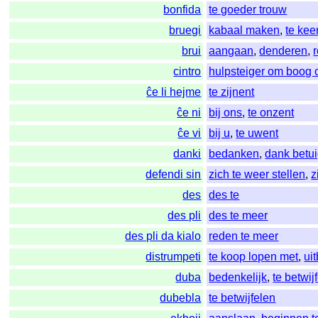
bonfida
te goeder trouw
bruegi
kabaal maken
,
te kee
brui
aangaan
,
denderen
,
cintro
hulpsteiger om boog o
ĉe li hejme
te zijnent
ĉe ni
bij ons
,
te onzent
ĉe vi
bij u
,
te uwent
danki
bedanken
,
dank betu
defendi sin
zich te weer stellen
,
z
des
des te
des pli
des te meer
des pli da kialo
reden te meer
distrumpeti
te koop lopen met
,
ui
duba
bedenkelijk
,
te betwij
dubebla
te betwijfelen