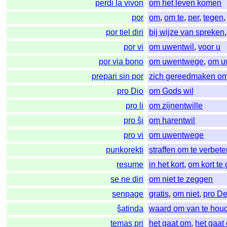
perdi la vivon
om het leven komen
por
om
,
om te
,
per
,
tegen
por tiel diri
bij wijze van spreken
por vi
om uwentwil
,
voor u
por via bono
om uwentwege
,
om u
prepari sin por
zich gereedmaken om
pro Dio
om Gods wil
pro li
om zijnentwille
pro ŝi
om harentwil
pro vi
om uwentwege
punkorekti
straffen om te verbet
resume
in het kort
,
om kort te
se ne diri
om niet te zeggen
senpage
gratis
,
om niet
,
pro D
ŝatinda
waard om van te hou
temas pri
het gaat om
,
het gaat