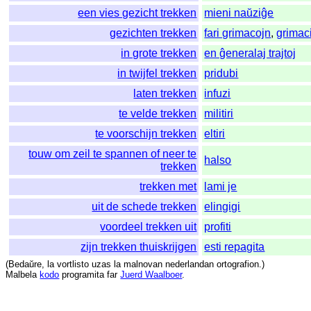
een vies gezicht trekken
mieni naŭziĝe
gezichten trekken
fari grimacojn
,
grimac
in grote trekken
en ĝeneralaj trajtoj
in twijfel trekken
pridubi
laten trekken
infuzi
te velde trekken
militiri
te voorschijn trekken
eltiri
touw om zeil te spannen of neer te
halso
trekken
trekken met
lami je
uit de schede trekken
elingigi
voordeel trekken uit
profiti
zijn trekken thuiskrijgen
esti repagita
(
Bedaŭre
,
la
vortlisto
uzas
la
malnovan
nederlandan
ortografion
.)
Malbela
kodo
programita
far
Juerd Waalboer
.