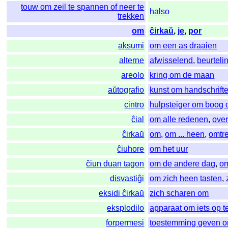
touw om zeil te spannen of neer te
halso
trekken
om
ĉirkaŭ
,
je
,
por
aksumi
om een as draaien
alterne
afwisselend
,
beurteli
areolo
kring om de maan
aŭtografio
kunst om handschrift
cintro
hulpsteiger om boog o
ĉial
om alle redenen
,
ove
ĉirkaŭ
om
,
om ... heen
,
omtr
ĉiuhore
om het uur
ĉiun duan tagon
om de andere dag
,
o
disvastiĝi
om zich heen tasten
,
eksidi ĉirkaŭ
zich scharen om
eksplodilo
apparaat om iets op t
forpermesi
toestemming geven om