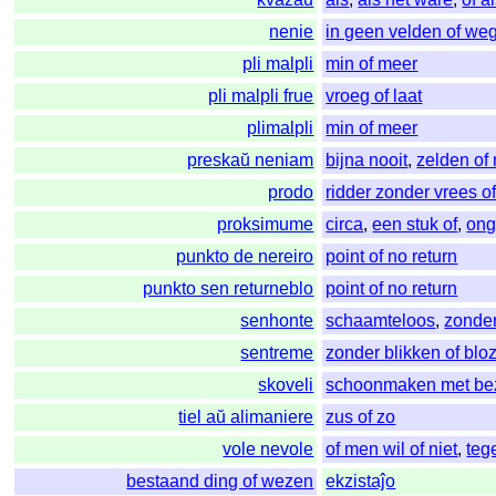
nenie
in geen velden of we
pli malpli
min of meer
pli malpli frue
vroeg of laat
plimalpli
min of meer
preskaŭ neniam
bijna nooit
,
zelden of 
prodo
ridder zonder vrees o
proksimume
circa
,
een stuk of
,
ong
punkto de nereiro
point of no return
punkto sen returneblo
point of no return
senhonte
schaamteloos
,
zonder
sentreme
zonder blikken of blo
skoveli
schoonmaken met bez
tiel aŭ alimaniere
zus of zo
vole nevole
of men wil of niet
,
teg
bestaand ding of wezen
ekzistaĵo