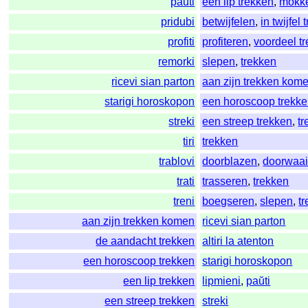
paŭti
een lip trekken
,
mokk
pridubi
betwijfelen
,
in twijfel
profiti
profiteren
,
voordeel tr
remorki
slepen
,
trekken
ricevi sian parton
aan zijn trekken kom
starigi horoskopon
een horoscoop trekk
streki
een streep trekken
,
t
tiri
trekken
trablovi
doorblazen
,
doorwaa
trati
trasseren
,
trekken
treni
boegseren
,
slepen
,
t
aan zijn trekken komen
ricevi sian parton
de aandacht trekken
altiri la atenton
een horoscoop trekken
starigi horoskopon
een lip trekken
lipmieni
,
paŭti
een streep trekken
streki