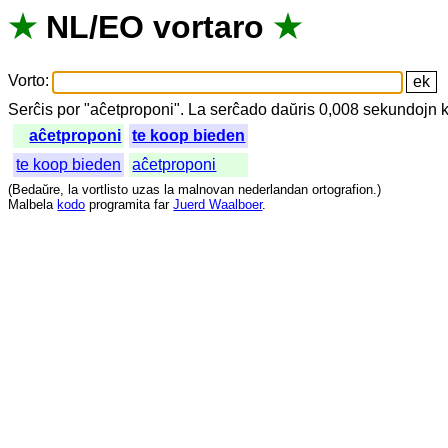
★
NL
/
EO
vortaro
★
Vorto
:
Serĉis
por
"
aĉetproponi".
La
serĉado
daŭris
0,008
sekundojn
aĉetproponi
te koop bieden
te koop bieden
aĉetproponi
(
Bedaŭre
,
la
vortlisto
uzas
la
malnovan
nederlandan
ortografion
.)
Malbela
kodo
programita
far
Juerd Waalboer
.