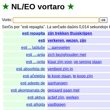
★
NL
/
EO
vortaro
★
Vorto
:
Serĉis
por
"
esti repagita".
La
serĉado
daŭris
0,014
sekundojn
esti repagita
zijn trekken thuiskrijgen
esti
verkeren
,
wezen
,
zijn
esti ... laŭtuŝe
... aanvoelen
esti ...-anta
zich bezighouden met
esti ...-onta
klaar zijn voor
,
op sprong staan
esti absorbita de
verdiept zijn in
esti aĉetebla
te koop staan
,
te koop zijn
esti adepto de
aanhangen
esti akompanata de
gepaard gaan met
esti aktiva
actief zijn
,
werken
esti alligita
vastliggen