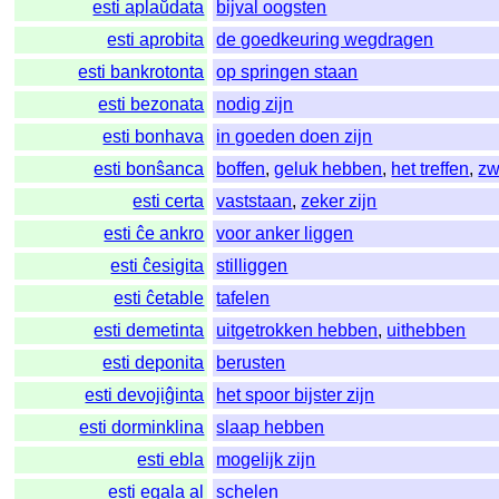
esti aplaŭdata
bijval oogsten
esti aprobita
de goedkeuring wegdragen
esti bankrotonta
op springen staan
esti bezonata
nodig zijn
esti bonhava
in goeden doen zijn
esti bonŝanca
boffen
,
geluk hebben
,
het treffen
,
zw
esti certa
vaststaan
,
zeker zijn
esti ĉe ankro
voor anker liggen
esti ĉesigita
stilliggen
esti ĉetable
tafelen
esti demetinta
uitgetrokken hebben
,
uithebben
esti deponita
berusten
esti devojiĝinta
het spoor bijster zijn
esti dorminklina
slaap hebben
esti ebla
mogelijk zijn
esti egala al
schelen