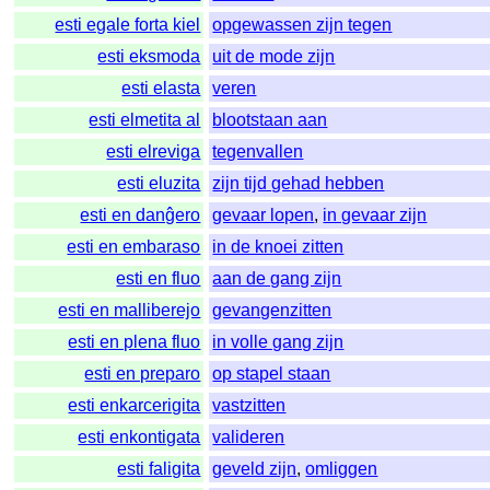
esti egale forta kiel
opgewassen zijn tegen
esti eksmoda
uit de mode zijn
esti elasta
veren
esti elmetita al
blootstaan aan
esti elreviga
tegenvallen
esti eluzita
zijn tijd gehad hebben
esti en danĝero
gevaar lopen
,
in gevaar zijn
esti en embaraso
in de knoei zitten
esti en fluo
aan de gang zijn
esti en malliberejo
gevangenzitten
esti en plena fluo
in volle gang zijn
esti en preparo
op stapel staan
esti enkarcerigita
vastzitten
esti enkontigata
valideren
esti faligita
geveld zijn
,
omliggen