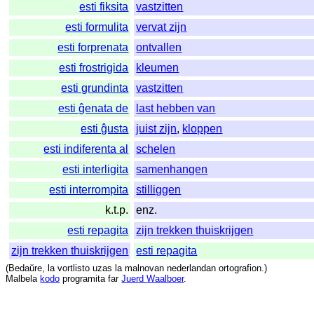
esti fiksita
vastzitten
esti formulita
vervat zijn
esti forprenata
ontvallen
esti frostrigida
kleumen
esti grundinta
vastzitten
esti ĝenata de
last hebben van
esti ĝusta
juist zijn
,
kloppen
esti indiferenta al
schelen
esti interligita
samenhangen
esti interrompita
stilliggen
k.t.p.
enz.
esti repagita
zijn trekken thuiskrijgen
zijn trekken thuiskrijgen
esti repagita
(
Bedaŭre
,
la
vortlisto
uzas
la
malnovan
nederlandan
ortografion
.)
Malbela
kodo
programita
far
Juerd Waalboer
.