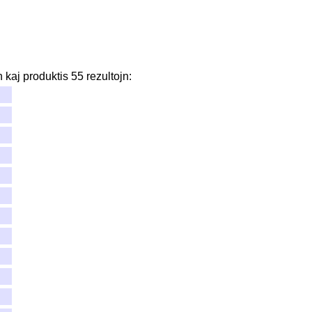
n
kaj
produktis
55
rezultojn
: