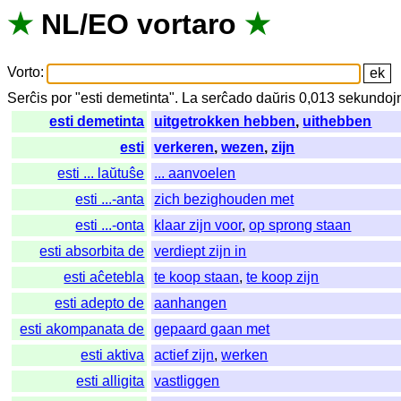
★
NL
/
EO
vortaro
★
Vorto
:
Serĉis
por
"
esti demetinta".
La
serĉado
daŭris
0,013
sekundoj
esti demetinta
uitgetrokken hebben
,
uithebben
esti
verkeren
,
wezen
,
zijn
esti ... laŭtuŝe
... aanvoelen
esti ...-anta
zich bezighouden met
esti ...-onta
klaar zijn voor
,
op sprong staan
esti absorbita de
verdiept zijn in
esti aĉetebla
te koop staan
,
te koop zijn
esti adepto de
aanhangen
esti akompanata de
gepaard gaan met
esti aktiva
actief zijn
,
werken
esti alligita
vastliggen