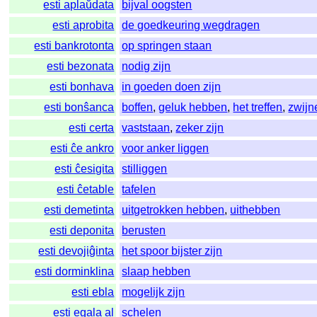
esti aplaŭdata
bijval oogsten
esti aprobita
de goedkeuring wegdragen
esti bankrotonta
op springen staan
esti bezonata
nodig zijn
esti bonhava
in goeden doen zijn
esti bonŝanca
boffen
,
geluk hebben
,
het treffen
,
zwijn
esti certa
vaststaan
,
zeker zijn
esti ĉe ankro
voor anker liggen
esti ĉesigita
stilliggen
esti ĉetable
tafelen
esti demetinta
uitgetrokken hebben
,
uithebben
esti deponita
berusten
esti devojiĝinta
het spoor bijster zijn
esti dorminklina
slaap hebben
esti ebla
mogelijk zijn
esti egala al
schelen