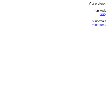
Viaj
preferoj
:
> unikodo
iksoj
> normala
minimuma