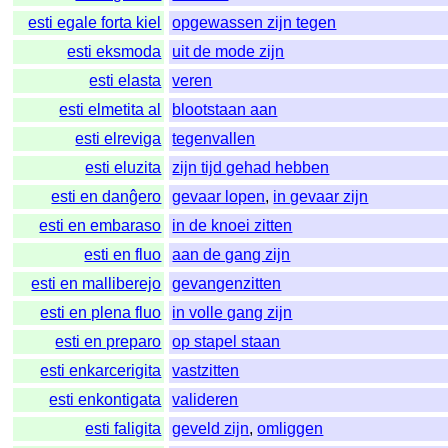
esti egale forta kiel
opgewassen zijn tegen
esti eksmoda
uit de mode zijn
esti elasta
veren
esti elmetita al
blootstaan aan
esti elreviga
tegenvallen
esti eluzita
zijn tijd gehad hebben
esti en danĝero
gevaar lopen
,
in gevaar zijn
esti en embaraso
in de knoei zitten
esti en fluo
aan de gang zijn
esti en malliberejo
gevangenzitten
esti en plena fluo
in volle gang zijn
esti en preparo
op stapel staan
esti enkarcerigita
vastzitten
esti enkontigata
valideren
esti faligita
geveld zijn
,
omliggen